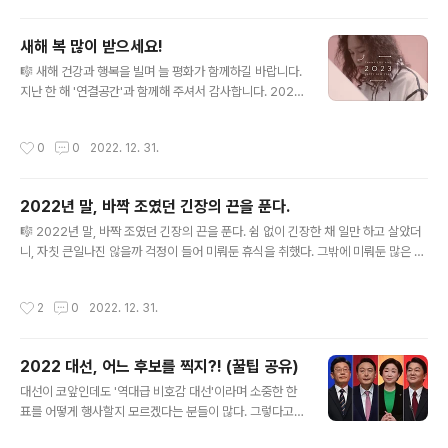
ttps://youtu.be/EBwRnGtF9c4
새해 복 많이 받으세요!
글 내용
🎼 새해 건강과 행복을 빌며 늘 평화가 함께하길 바랍니다.
지난 한 해 '연결공간'과 함께해 주셔서 감사합니다. 2023
년 작품 활동도 기대해 주세요! - 문용 #ThankYou #Ha
ppyNewYear #adieu2022 #hello2023 #연결공간
작성시간
0
0
2022. 12. 31.
#피아니스트문용🎹 #온택트뮤지엄콘서트
2022년 말, 바짝 조였던 긴장의 끈을 푼다.
글 내용
🎼 2022년 말, 바짝 조였던 긴장의 끈을 푼다. 쉼 없이 긴장한 채 일만 하고 살았더
니, 자칫 큰일나진 않을까 걱정이 들어 미뤄둔 휴식을 취했다. 그밖에 미뤄둔 많은 일
들이 쌓여 있다. 읽을 책, 들을 음악, 볼 영화, 만날 만남도 지금은 미뤄둔 글쓰기를 하
고있다. 음악가가 음악 들을 시간이 없다는 점은 늘 모순된다. 창작에 직, 간접적으로
작성시간
2
0
2022. 12. 31.
관련된 업무 때문인데, 꺼리지 않고 즐기는 편이라 특별히 그 일을 누군가가 대신 해
주길 바라진 않는다. 보다 나은 결과를 위해 텍스트를 탄탄히 준비하는 일은 창작자
가 피할 수 없는 일이고, 창작의 일부이기 때문에 즐겁다. 기획서, 제안서 작성이나
2022 대선, 어느 후보를 찍지?! (꿀팁 공유)
'연결공간' 스크립트 작성같은 일 말이다. 그 밖에 대부분의 예술가들이 즐기지 않는
글 내용
(어쩌면 싫어하는) 행정에 필요한 ..
대선이 코앞인데도 '역대급 비호감 대선'이라며 소중한 한
표를 어떻게 행사할지 모르겠다는 분들이 많다. 그렇다고
대한민국 국민으로서 소중한 나의 권리를 쉽게 포기할 수