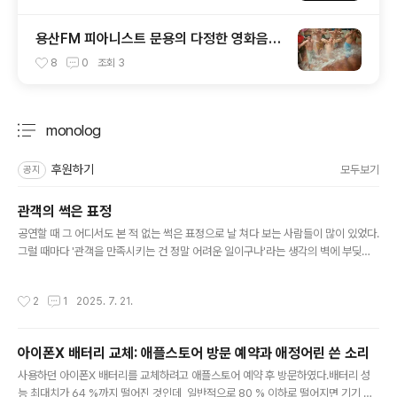
용산FM 피아니스트 문용의 다정한 영화음악
4회
8
0
조회
3
monolog
분류 전체보기
주요 글 목록
후원하기
모두보기
공지
관객의 썩은 표정
글 내용
공연할 때 그 어디서도 본 적 없는 썩은 표정으로 날 쳐다 보는 사람들이 많이 있었다.
그럴 때마다 '관객을 만족시키는 건 정말 어려운 일이구나'라는 생각의 벽에 부딪히
고 아주 큰 상처를 입곤 했다. 게다가 입을 벌린 채 고개를 절래절래 흔들기끼지 하면
그 상처는 더욱 깊었다. C 발음도 마찬가지다.그런데 그렇게 오랫 동안 나의 자존감
작성시간
2
1
2025. 7. 21.
을 짓밟은 그 표정의 정체를 먹방때문에 뒤늦게 깨닫게 됐는데, 다름아닌 '진심의 미
간'이라는 자막이었다. 아, 짜증 섞인 듯 잔뜩 찡그린 저 표정은 사람이 못 볼 걸 봤을
때의 썩은 표정이 아니라, 진심으로 꽂혔을(?) 때의 표정이구나! 이래서 사람의 마인
아이폰X 배터리 교체: 애플스토어 방문 예약과 애정어린 쓴 소리
드가 포지티브한 게 중요하다. 난 줄곧 그들이 나를 향해 대놓고 모욕을 주는 줄만 알
글 내용
았다. 썩은 표정도 감탄의 한 종류인..
사용하던 아이폰X 배터리를 교체하려고 애플스토어 예약 후 방문하였다.배터리 성
능 최대치가 64 %까지 떨어진 것인데, 일반적으로 80 % 이하로 떨어지면 기기 성