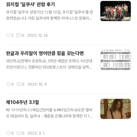
뮤지컬 '딜쿠샤' 관람 후기
글 내용
뮤지컬 '딜쿠샤' 관람지난 12월 10일, 뮤지컬 '딜쿠샤'를 관
람하였습니다. 마침 딜쿠샤와 함께한 피아니스트 문용의
여섯 번째 '연결공간' 온택트 뮤지엄 콘서트를 최초 공개한
지 1주년입니다. '연결공간' 기획제작자로서 뮤지컬 제작
작성시간
2
0
2023. 12. 14.
소식에 관심을 둘 수 밖에 없었는데, '연결공간' 제작에 함
께하는 타라 님이 뮤지컬 예매해 주신 덕분에 함께 관람하
게 되었습니다.관객과의 대화 열려 그날은 마침 관객과의
한글과 우리말이 영어만큼 힘을 갖는다면
대화가 있는 날이었는데, 메리와 앨버트의 손녀이며 브루
글 내용
스의 딸인 제니퍼 테일러가 깜짝 출연하여 테일러 가문의
국민학교(현재의 초등학교) 3학년 때였던 듯하다. 90년대
후손을 실물로 영접하는 영광을 누렸습니다. '연결공간' 제
초반이었으니, 언론에선 워싱턴포스트의 ‘샴페인을 일찍
작과 관련하여 메리 테일러의 '호박 목걸이'를 읽고 딜쿠샤
터뜨렸다’는 말을 인용하며 80년대 고도 성장 이후 한국의
는 물론, 양화진외국인선교사모원까지 직접 방문한 경험이
과소비 풍조를 문제 삼았다. 공익광고에서는 번화가에서
작성시간
0
0
2023. 10. 9.
있기 때문에 이 만남은 저에게 ..
우리말 간판이 보기 드물다는 점을 지적하며 국적 불명 외
래어 남발이 사회적 문제로 떠오르던 때였다. https://ww
w.joongang.co.kr/article/2361939"샴페인을 너무
제104주년 3.1절
일찍 터뜨렸다" | 중앙일보【워싱턴=한남규 특파원】부쩍 심
글 내용
해지는 한국 민의 소비풍조가 국제적 화제가 되고 있다. 미
🎼 1919년에 3.1독립선언서를 뉴욕타임즈에 보도한 앨버
워싱턴포스트지는 21일 서울 발 기사를 통해 『근검절약의
트 테일러의 집, 딜쿠샤 - 행촌동 은행나무와 함께한 지 10
일 벌레 한국이 소비풍조로 치닫고 있다www.joongang.
0년이 되었다고 합니다. 제104주년 3.1절을 맞아 딜쿠샤
co.kr 사회 시간에 이러한 이슈를 다루는 기회가 있었는
는 정상 개관을 한다고 하니, 한번 방문하여 전시 관람해 보
작성시간
0
0
2023. 3. 1.
데,..
시고 뜻 깊은 시간 보내시길 빕니다. #연결공간 #딜쿠샤 h