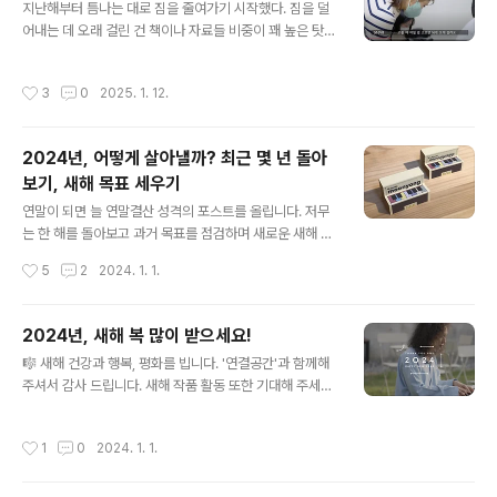
듯 보였습니다. 그렇지만 사회는 언제든 선의와 양심의 길
지난해부터 틈나는 대로 짐을 줄여가기 시작했다. 짐을 덜
로 제자리를 찾아갈 것이라 믿습니다. 몸도 마음도 늘 건강
어내는 데 오래 걸린 건 책이나 자료들 비중이 꽤 높은 탓이
하시길 바라요.을사년 뱀의 해, 새해 복 많이 받으세요 :)
큰데, 그것들을 일부 디지털화하면서 정보를 습득하다 보
니 그렇게 되었다. 그러한 지난한 과정을 거쳤지만, 한편으
작성시간
3
0
2025. 1. 12.
로는 속도가 붙어 꽤 많은 부분을 덜어내었다. 이렇게 된 데
에는 한 정리전문가의 조언이 결정적으로 작용했다. 기
존의 "이거 버릴래, 남길래?"와 같은 개별적 판단보다 훨씬
2024년, 어떻게 살아낼까? 최근 몇 년 돌아
빠른 판단을 할 수 있게 되었는데, 그것은 글 마지막에 밝히
보기, 새해 목표 세우기
겠다. 이러한 미니멀 실천 과정에서 세운 몇 가지 원칙을 글
글 내용
로 남긴다. 간결한 삶을 지향하는 만큼, 원칙 또한 심플하게
연말이 되면 늘 연말결산 성격의 포스트를 올립니다. 저무
세워야 한다. 마인드 셋 공간은 비용의 다른 이름이며, 쌓인
는 한 해를 돌아보고 과거 목표를 점검하며 새로운 새해 목
물건은 미뤄둔 판단이다 죽어서까지 가져갈 수 있는 물건
표를 세우는 것이지요. 딱히 누군가 봐 주기를 바라는 마음
작성시간
5
2
2024. 1. 1.
은 세상에 ..
보다도 자신과의 약속을 공언하려는, 스스로를 위한 일이
라고 할 수 있습니다. 그런데, 2023년 새해 목표 글을 아
무리 찾아도 없습니다. 가만히 지난 기록을 살펴 보니 일 중
2024년, 새해 복 많이 받으세요!
독의 끄트머리에 휴식이 간절한 저의 모습이 느껴지는 글
글 내용
🎼 새해 건강과 행복, 평화를 빕니다. '연결공간'과 함께해
이 하나 눈에 띕니다. 맞아, 내가 그랬었지?! https://moo
주셔서 감사 드립니다. 새해 작품 활동 또한 기대해 주세요!
nyong.tistory.com/6536 2022년 말, 바짝 조였던 긴
- 문용 #ThankYou #HappyNewYear #adieu2023
장의 끈을 푼다. 🎼 2022년 말, 바짝 조였던 긴장의 끈을
#hello2024 #연결공간 #피아니스트문용 #온택트뮤지
푼다. 쉼 없이 긴장한 채 일만 하고 살았더니, 자칫 큰일나
작성시간
1
0
2024. 1. 1.
엄콘서트
진 않을까 걱정이 들어 미뤄둔 휴식을 취했다. 그밖에 ..