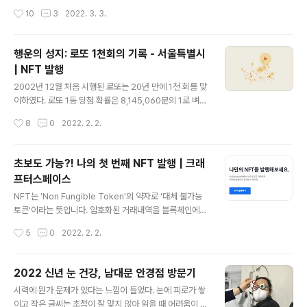
는 없는 노릇이다. 비슷한 고민을 하는 사람으로서 후보를
작성시간
10
3
2022. 3. 3.
선택하는 나름의 방법을 공유해 본다. 1. '대한민국 대통령
OOO'과 같이 후보의 이름을 넣어서 불러 본다. '대한민국
대통령 OOO'과 같이 후보의 이름을 넣어서 불러 본다. 후
행운의 성지: 로또 1천회의 기록 - 서울특별시
보가 자신이 생각하는 대통령의 이미지에 맞는 사람인지
| NFT 발행
확인해 보는 손쉬운 방법이다. 물론, 역대급 비호감 대선인
글 내용
만큼 쉽게 답이 나오지 않을 수 있다. 2. 대선 토론을 열심
2002년 12월 처음 시행된 로또는 20년 만에 1천 회를 맞
히 시청한다. 비대면 시대라 아무래도 대선 토론이 후보 선
이하였다. 로또 1등 당첨 확률은 8,145,060분의 1로 벼락
택에 큰 영향을 미치는 듯하다. 대선 토론은 후보의 생각과
맞아 죽을 확률의 두 배에 달한다. 그러한 이유로 '내 배우
작성시간
8
0
2022. 2. 2.
태도는 물론이고, ..
자는 내 인생의 로또'라는 말의 이유가 '너무 안 맞아서'라
는 우스갯소리를 낳기도 했다. 당첨 확률이 희미하지만 로
또는 그동안 서민들에게 인생역전의 기회이자 희망으로 존
초보도 가능?! 나의 첫 번째 NFT 발행 | 크래
재해 왔다. '행운의 성지: 로또 1천 회의 기록'은 '로또 명당
프터스페이스
은 실재하는가?'라는 의문에서 시작되었다. 노다지를 캐려
글 내용
면 노다지가 나는 곳으로 가야 하지 않겠는가? 의문은 호기
NFT는 'Non Fungible Token'의 약자로 '대체 불가능
심으로 발전하여 작업의 원동력이 되었다. 작품은 쉽게 말
토큰'이라는 뜻입니다. 암호화된 거래내역을 블록체인에
해 지도 위에 로또 당첨이 '터진' 곳을 표기한 것으로, 그래
영구적으로 남겨 고유성을 보장받는 기술로, 아무나 복제
작성시간
5
0
2022. 2. 2.
서인지 마치 폭발 후 불규칙하게 흩어진 잔해처럼 보인다.
할 수 있는 디지털 파일에 대해서도 '고유 소유권'을 발행할
그렇지..
수 있어 주목을 받았습니다. 카카오 자회사 그라운드X의
거래소인 크래프터 스페이스에서 NFT 발행을 한번 시도
2022 신년 눈 건강, 남대문 안경점 방문기
해 봤는데, 생각보다 쉽고 간단해 놀랐습니다. 신기술에 막
글 내용
시력에 뭔가 문제가 있다는 느낌이 들었다. 눈에 피로가 쌓
연한 두려움을 느끼시는 분들도 있을 듯한데, 그런 분들도
이고 작은 글씨는 초점이 잘 맞지 않아 읽을 때 어려움이 생
어려움 없을 듯해 첫 번째 NFT 발행 경험을 공유해 봅니