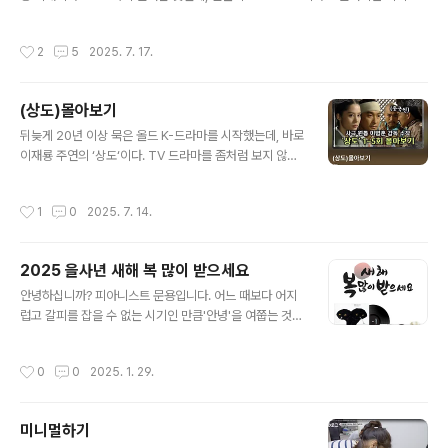
능을 위해 교체하는 게 옳다.이렇게나 버티지 말라는 얘기다.애플스토어 예약은 아래
링크에서 가능하다.https://support.apple.com/ko-kr/iphone/repair/batte
작성시간
2
5
2025. 7. 17.
ry-replacement iPhone 배터리 교체 - Apple 지원 (KR)전력이 부족하신가요?
가까운 Apple Store 또는 공인 서비스 제공업체를 방문하시면 iPhone 배터리를
교체 받으실 수 있습니다. 보증 유형에 따른 관련 비용을 확인해 보세요.support.a
(상도)몰아보기
pple.com아이폰X을 들고 애플스토어를 방문했을 때의 반응은 95년형 아반떼를 ..
글 내용
뒤늦게 20년 이상 묵은 올드 K-드라마를 시작했는데, 바로
이재룡 주연의 ‘상도‘이다. TV 드라마를 좀처럼 보지 않는
편이라 당시 영 시큰둥했는데, 어쩐지 지금의 시기에 보면
좋을 것만 같은 느낌적인 느낌이 들어 시작했다. 인기를 끈
작성시간
1
0
2025. 7. 14.
작품인 만큼 역시나 연출도 좋고 재미가 있어서 틈틈이 몰
입하여 초반부를 보았다. 지금에 비하면 수수해 보이는 배
우들의 모습도 인상적이다. ‘활인천검’의 교훈을 20년 전
2025 을사년 새해 복 많이 받으세요
에 깨달았다면 조금은 괜찮은 녀석이 되지 않았을까 생각
글 내용
이 들다가도 역시나 말해줘도 귀가 막혔다면 애초에 글러
안녕하십니까? 피아니스트 문용입니다. 어느 때보다 어지
먹은 게지 싶다.아무튼 이게 대체 몇 부까지 있나 싶어 살펴
럽고 갈피를 잡을 수 없는 시기인 만큼'안녕'을 여쭙는 것
보니 - 아뿔싸! 50부작이다. 이게 대체 몇 시즌 짜린겨? 이
외 달리 드릴 인사가 없는 듯합니다.하지만 이 또한 지나가
제 간신히 10회 능선을 넘었는데 회차 부풀리기의 명가 K-
리니 부디 마음의 짐 내려두시고뱀처럼 지혜롭고 슬기롭게
작성시간
0
0
2025. 1. 29.
드라마에 당했다. ..
오늘을 살아내시길 빕니다. 어느새 UND 앨범이 발표 10
주년이 되고 #도시파라솔 또한 올해 5주년이 됩니다.'조화
와 균형'을 노래하며 사회가 양극단으로 치닫는 것을 경계
미니멀하기
해 왔지만안타깝게도 세상은 제 생각과는 다르게 흘러가는
글 내용