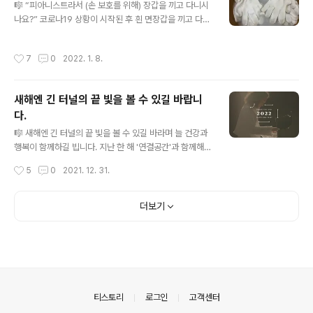
하고 챙겨 봐야 소비다. 가끔 쓰임새가 ..
🎼 “피아니스트라서 (손 보호를 위해) 장갑을 끼고 다니시
나요?” 코로나19 상황이 시작된 후 흰 면장갑을 끼고 다니
는데, 아주 가끔 그런 질문을 받는다. 피아노 좀 친다며 깔
끔 떨고 예민하게 구는 이미지는 스스로 별로라서 “방역 장
작성시간
7
0
2022. 1. 8.
갑이에요.”라고 답한다. 실제로 방역 장갑이 맞기도 하고.
흰장갑은 차림새에 따라 묘한 마법을 부린다. 흰장갑을 착
용하는 직업들 때문이다. 잘 차려입은 날은 무슨 일을 해도
새해엔 긴 터널의 끝 빛을 볼 수 있길 바랍니
소믈리에같은 전문가처럼 보인다. 때론 매장이나 주차장에
다.
서 안내하는 사람으로 오해받을 수도 있다. 방한모에 패딩
글 내용
차림으로 전통시장을 찾는다면 누가 와서 나에게 가격을
🎼 새해엔 긴 터널의 끝 빛을 볼 수 있길 바라며 늘 건강과
물어도 전혀 위화감이 없다. 그냥 손을 자주 씻으면 되지 굳
행복이 함께하길 빕니다. 지난 한 해 '연결공간'과 함께해
이 장갑까지 낄 필요가 있는가 생각이 들 수도 있다. 비유가
주셔서 감사합니다. 새해에도 기대해 주세요! - 문용 #Tha
작성시간
5
0
2021. 12. 31.
적절한지 모르겠지만 코..
nkYou #HappyNewYear #adieu2021 #hello202
2 #연결공간 #피아니스트문용🎹 #온택트뮤지엄콘서트
더보기
의안내
티스토리
로그인
고객센터