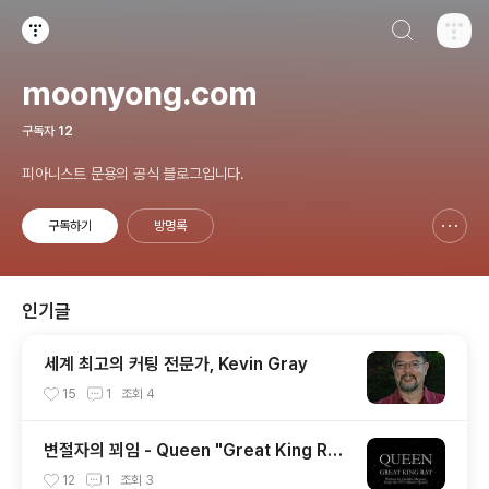
검색하기
티스토리
moonyong.com
구독자
12
피아니스트 문용의 공식 블로그입니다.
구독하기
방명록
신고하기 레이어
열기
인기글
세계 최고의 커팅 전문가, Kevin Gray
15
1
조회
4
변절자의 꾀임 - Queen "Great King Ra
t" from the album 'Queen'(1973)
12
1
조회
3