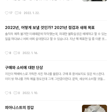
겼다. 목은 점차 모니터를 향해 뻗어나가려 하고 스마트폰
다. 1. NFT 거래소 접속하기 (크래프터스페이스) 먼저, NF
을 잡으면 목이 부러질 듯 구부리는 듯하다. 늘어난 서류 작
T 거래소에 접속합니다. 오픈씨(OpenSea), 레어러블(R
작성시간
17
0
2022. 1. 22.
업은 먹고 살려는 발버둥이라 부득이하게 하더라도 독서는
arible), 크립토펑크스(Cryptopunks) 등이 있지만, 저..
차츰 멀리 하게 된 듯하다. 매번 신년 다짐으로 건강을 0순
위에 두지만 어느새 우선 순위에서 밀려난 것이다. 미봉책
2022년, 어떻게 보낼 것인가? 2021년 점검과 새해 목표
으로 눈에 좋다는 영양제도 그때그때 복용해 보았지만 아
글 내용
무래도 눈의 피로가 쉽게 가시질 않았다. 신년을 맞아 환경
솔직히 예측 불가한 미래때문에 막막했는데, 최대한 불확실성은 배제하고 할 수 있는
을 하나씩 정비하고 점검해 본다. 너무 어둡다. 조명이 지나
일을 하다보니 어찌 어찌 살아졌다고 할 수 있습니다. 지난 해 목표한 일 중 이룬 것은
치게 밝아 눈이 부신 걸 싫어하기 때문에 전반적으로 집이
어떤 것이고 이루지 못한 것은 어떤 것인지 살펴 봅니다. 1. 건강 관리 및 유지 (10%
며 작업실 조도가 낮은 편이다. 눈의 피로를 줄이기 위해 만
미만 달성) → 새해 동일 목표 설정 건강을 위해 주 1회 산책, 50분 업무 10분 휴식
작성시간
8
0
2022. 1. 16.
든 환경인데, 이게 오히려 ..
원칙을 반드시 지킬 생각이었는데, 거의 지키지 못했습니다. 업무에 집중하다 보면
몇 시간이고 쉬지 않고 일하다 보니 오히려 약간의 시력 저하와 잔 근육통 등이 늘은
듯합니다. 그래서 최근 편안한 운동화를 구입했고, 자주 걷기 운동을 하고 있습니다.
구매와 소비에 대한 단상
새해 첫 달이라 아직 잘 지키고 있는데, 이후에도 잘 유지할 수 있도록 노력해야겠습
글 내용
니다. 2. 퀸 트리뷰트 앨범 ..
지인이 택배박스로 가득찬 사진 하나를 올렸다. 구매 후 뜯어보지도 않은 박스란다.
이미 방 하나를 가득 메울 정도인데 그게 그만큼이란다. 문득, 세상에 소비할 것들이
넘쳐난다고 하는데 우리가 과연 제대로 '소비'하고 있는지 의문이 들었다. 돈을 주고
물건을 사면서 우리는 '소비'한다고 하지만 사실 물건을 사는 행위까지는 '구매'이다.
작성시간
5
0
2022. 1. 10.
구매한 물건의 가치를 내가 제대로 향유해야 '소비'한 것이다. 그 물건의 쓰임새에 맞
게 사용해 주어야 한다. 그렇지 않으면 내 지갑에서 돈만 나갈 뿐이다. 예를 들면 책을
샀으면 끝까지 읽는 게 소비다. 식사를 주문했으면 가능한 한 남기지 않고 먹는 게 소
피아니스트의 장갑
비다. 왓챠든 넷플릭스든 구독했으면 매달 구독료만 납부할 게 아니라 무엇이든 검색
글 내용