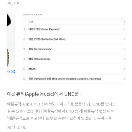
아이디어로 먼저 음악을 듣고 주성치와 어떤 연관이 있는지 맞추는 형식
2017. 8. 1.
으로 진행되었습니다.여러분들도 방송 들으시면서 퀴즈를 맞춰보시기
바랍니다! 방송을 위해 일부러 해방촌 까지 어려운 걸음 해주신 랑쑈 님
께 감사의 뜻을 전합니다.매우 즐거운 시간이었습니다^^ 그럼, 용산FM
피아니스트 문용의 다정한 영화음악 3회를 들어보시기 바랍니다. 팟티:
https://www.podty.me/episode/14229913팟빵:
http://www.podbbang.com/ch/7604?e=22343945
애플뮤직(Apple Music)에서 UND를 !
애플뮤직(Apple Music)에서도 피아니스트 문용의 2집 UND를 만나보
실 수 있게되었습니다! [애플뮤직에서 UND 듣기] 애플뮤직 런칭 이후
'애플뮤직으로 듣고싶다'는 많은 분들의 요청이 있었는데, 우여곡절 끝
에 그 요청에 응하게 되었습니다.애플뮤직 이용하시는 분들은 오랜만에
2017. 4. 15.