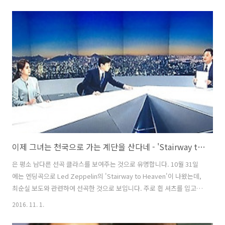
UND 앨범을 들어보시는 것도 좋겠습니다 😃 피아니스트 문용의 앨범
UND는 Apple Music을 비롯 그 외 해외 음원 서비스인 Spotify,
Google Play, Amazon, Rhapsody(Napster), TIDAL, Deezer 등에
서도 만나보실 수 있습니다.※ 일부 서비스는 한국에서 공식적으로 이용
이 불가합니다. 곧 새 앨범으로도 만나뵙길! 감사합니다 😃
이제 그녀는 천국으로 가는 계단을 산다네 - 'Stairway to Heaven'
은 평소 남다른 선곡 클라스를 보여주는 것으로 유명합니다. 10월 31일
에는 엔딩곡으로 Led Zeppelin의 'Stairway to Heaven'이 나왔는데,
최순실 보도와 관련하여 선곡한 것으로 보입니다. 주로 흰 셔츠를 입고
있는 그녀의 사진이 언론에 보도되곤 했는데, 공교롭게도 'There walks
2016. 11. 1.
a lady we all know who shines white light'라는 가사까지 등장해 선
곡 의도가 더욱 돋보입니다. 'Stairway to Heaven'은 레드제플린(Led