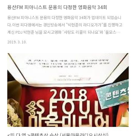
용산FM 피아니스트 문용의 다정한 영화음악 34회
용산FM 피아니스트 문용의 다정한 영화음악 34회가 업데이트 되었습니
다.이번 피다영에서는 경인방송에서 "박현준의 라디오가가"를 진행하고
계신 PDJ 박현준 님을 모시고영화 '사랑도 리콜이 되나요'와 '올모스트
페이머스'를 중심으로 영화와 영화음악 이야기를 나누었습니다. 그럼 용
2019. 3. 10.
산FM 피아니스트 문용의 다정한 영화음악 34회를 들어보시기 바랍니다.
댓글과 좋아요는 커다란 힘이 됩니다 :) [팟티]1부
https://www.podty.me/episode/142299452부
https://www.podty.me/episode/14229946 [팟빵]1부
http://www.podbbang.com/ch/7604?e=22808708 2부
http://www.podbbang.com/ch/7604?e=22808709
<피.다.영.>콘텐츠상 수상 (서울마을라디오시상식)