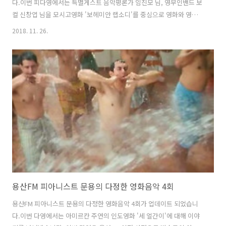
다.이번 피다영에서는 특별게스트 음악평론가 임진모 님, 영부인밴드 보
컬 신창엽 님을 모시고영화 '보헤미안 랩소디'를 중심으로 영화와 영화음
악 이야기를 나누었습니다. 그리고 다양한 이벤트와 더불어 신창엽 님의
2018. 11. 26.
노래, 관객들의 싱어롱으로 가득 채워졌습니다. 이한결 그럼 용산FM 피
아니스트 문용의 다정한 영화음악 32회를 들어보시기 바랍니다.댓글과
좋아요는 커다란 힘이 됩니다 :) 팟프리카:
https://www.podty.me/episode/14229943 팟빵:
http://www.podbbang.com/ch/7604?e=22773049 당일 현장의 분
위기를 이지안 감독님께서 영상에 담아주셨습니다.아래 영상 감상해보
시기 바랍니다. '피아니..
용산FM 피아니스트 문용의 다정한 영화음악 4회
용산FM 피아니스트 문용의 다정한 영화음악 4회가 업데이트 되었습니
다.이번 다영에서는 아미르칸 주연의 인도영화 '세 얼간이'에 대해 이야