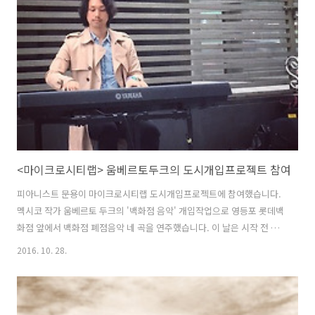
부라나(Carmina Burana)'로 힘차게 시작했습니다. 이후 제 소개가 이어
지고, 아래의 곡들을 차례대로 연주하였습니다. 1. 낭만2악장2. La fille
aux cheveux de lin [관련글]3. 착한 ..
<마이크로시티랩> 움베르토두크의 도시개입프로젝트 참여
피아니스트 문용이 마이크로시티랩 도시개입프로젝트에 참여했습니다.
멕시코 작가 움베르토 두크의 '백화점 음악' 개입작업으로 영등포 롯데백
화점 앞에서 백화점 폐점음악 네 곡을 연주했습니다. 이 날은 시작 전 백
화점 보안에게 저지를 당했지만, 작가에 대한 설명과 함께 허락을 구한
2016. 10. 28.
뒤 작업을 진행할 수 있었습니다. 그리고 잠시였지만 경찰들이 다가와 심
장이 쫄깃해지는 경험을 하기도 했습니다! 하지만 '주님의 은총이 가득히
내릴 것'이라는 축복과 함께 악수를 나눈 홈리스 분도 계셨고어떤 분은
'너무 고맙다'는 말씀과 더불어 '뽕짝'을 주문 하시기도 했습니다. 격려와