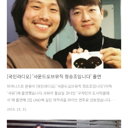
Zeppelin)의 네 번째 앨범 (1971)에 수록된 곡으로 로버트 플랜트
(Robert Plant)와 지미 페이지(Jimmy Page)가 쓴 곡입니다. 이 곡이 수
록된 앨범은 실제로는 제목 없이 발표되었으며 상업적,..
[국민라디오] '사운드오브뮤직 정승조입니다' 출연
피아니스트 문용이 [국민라디오] '사운드오브뮤직 정승조입니다'(이하
'사뮤')에 출연했습니다.사뮤의 월요일 코너인 '구자민의 도시락클래
식'에 출연해 2집 UND에 실린 자작곡을 라이브 연주로 선보였습니다.
스튜디오 사정상 피아노 세팅이 어려워, 저의 키보드가 동행하였습니다.
2016. 10. 31.
청취자 분들께서는 그러한 상황을 이해해주셨는지,피아노가 아닌 키보
드 연주임에도 실시간 댓글로 좋은 반응을 보여주셨습니다 :) 10월 31일
방송 '구자민의 도시락 클래식' 코너는칼 오르프(Carl Orff)의 '카르미나