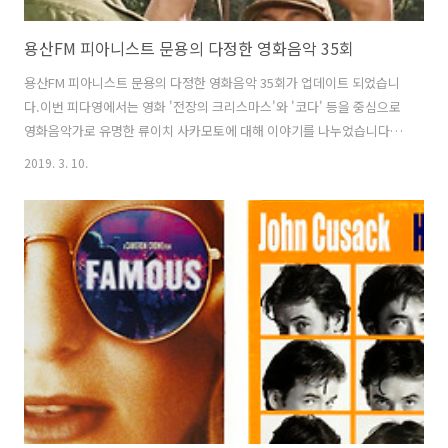
용산FM 피아니스트 문용의 다정한 영화음악 35회
용산FM 피아니스트 문용의 다정한 영화음악 35회가 업데이트 되었습니
다.이번 피다영에서는 영화 '전장의 크리스마스'와 '코다' 등을 중심으로
영화음악가로 유명한 류이치 사카모토에 대해 이야기를 나누었습니다.
그럼 용산FM 피아니스트 문용의 다정한 영화음악 35회를 들어보시기 바
2019. 3. 10.
랍니다.댓글과 좋아요는 커다란 힘이 됩니다 :)
https://www.podty.me/episode/14229947
http://www.podbbang.com/ch/7604?e=22873843