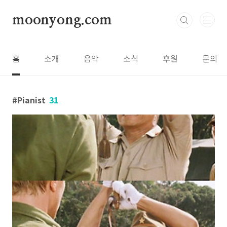
본문 바로가기
moonyong.com
홈
소개
음악
소식
후원
문의
Pianist
31