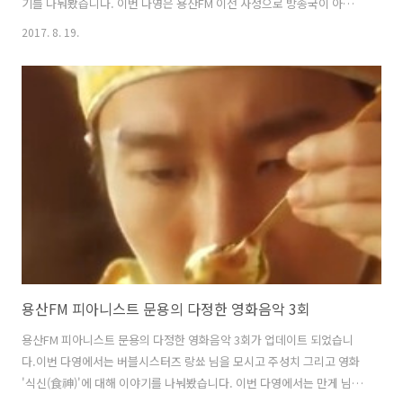
기를 나눠봤습니다. 이번 다영은 용산FM 이전 사정으로 방송국이 아닌
문타라 스튜디오(집)에서 녹음을 했습니다. 그럼, 용산FM 피아니스트 문
2017. 8. 19.
용의 다정한 영화음악 4회를 들어보시기 바랍니다. 팟티:
https://www.podty.me/episode/14229914팟빵:
http://www.podbbang.com/ch/7604?e=22362257
용산FM 피아니스트 문용의 다정한 영화음악 3회
용산FM 피아니스트 문용의 다정한 영화음악 3회가 업데이트 되었습니
다.이번 다영에서는 버블시스터즈 랑쑈 님을 모시고 주성치 그리고 영화
'식신(食神)'에 대해 이야기를 나눠봤습니다. 이번 다영에서는 만게 님의