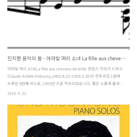
진지한 음악의 꿈 - 아마빛 머리 소녀 La fille aux cheveux de lin
아마빛 머리 소녀(La fille aux cheveux de lin)는 프랑스 작곡가 드뷔시
(Claude Achille Debussy,1862.8.22~1918.3.25)의 전주곡집 1권에
수록된 8번째 곡으로, 1910년 즈음 작곡되었습니다. 짧은 소품에 불과합
니다만, 저에게는 음악적인 계기를 준 곡입니다. 저희 집에는 카세트 테
2016. 9. 22.
이프 두 개로 이뤄진 '피아노 소품집'이 있었습니다.주로 '세광 피아노 명
곡집'에 있는 곡들, 예를 들면바다르체프스카(Tekla Bądarzewska-
Baranowska)의'소녀의 기도(Modlitwa dziewicy)'와 같은 유명한 곡
들이 수록되어 있었습니다. 1992년 가을, 학교를 마치고 돌아와 '피아노
소품집'을 듣기 시작했습니다. '멍때리며' 무심결에 음악을 듣던 저..