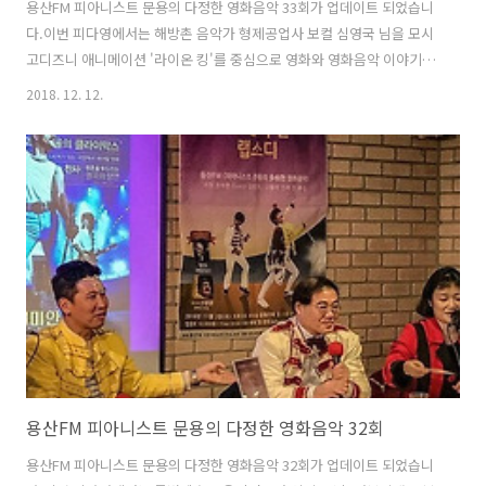
용산FM 피아니스트 문용의 다정한 영화음악 33회가 업데이트 되었습니
다.이번 피다영에서는 해방촌 음악가 형제공업사 보컬 심영국 님을 모시
고디즈니 애니메이션 '라이온 킹'를 중심으로 영화와 영화음악 이야기를
나누었습니다. 그럼 용산FM 피아니스트 문용의 다정한 영화음악 33회를
2018. 12. 12.
들어보시기 바랍니다.댓글과 좋아요는 커다란 힘이 됩니다 :) 팟프리카:
https://www.podty.me/episode/14229944 팟빵:
http://www.podbbang.com/ch/7604?e=22791665
용산FM 피아니스트 문용의 다정한 영화음악 32회
용산FM 피아니스트 문용의 다정한 영화음악 32회가 업데이트 되었습니