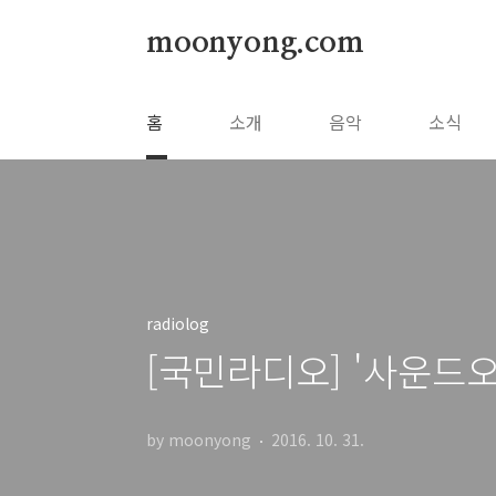
본문 바로가기
moonyong.com
홈
소개
음악
소식
radiolog
[국민라디오] '사운드
by moonyong
2016. 10. 31.