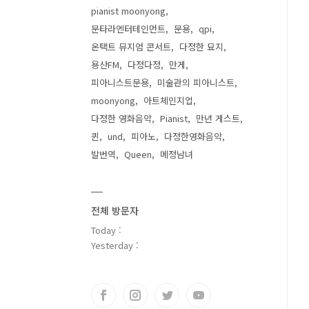
pianist moonyong
문타라엔터테인먼트
문용
qpi
온택트 뮤지엄 콘서트
다정한 묘지
용산FM
다정다정
만게
피아니스트문용
미술관의 피아니스트
moonyong
아트체인지업
다정한 영화음악
Pianist
만년 게스트
퀸
und
피아노
다정한영화음악
발번역
Queen
메정남녀
전체 방문자
Today :
Yesterday :