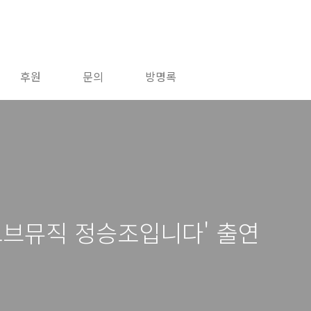
후원
문의
방명록
오브뮤직 정승조입니다' 출연