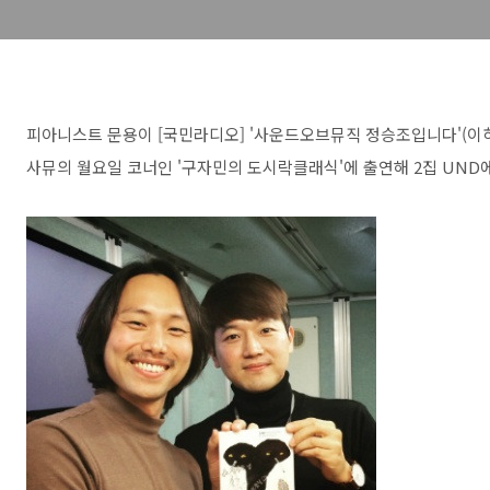
피아니스트 문용이 [국민라디오] '사운드오브뮤직 정승조입니다'(이하
사뮤의 월요일 코너인 '구자민의 도시락클래식'에 출연해 2집 UND