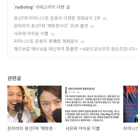
'
radiolog
' 카테고리의 다른 글
용산FM 피아니스트 문용의 다정한 영화음악 1회
(0)
문타라의 용산FM '해방촌이다' 35회 출연
(2)
사뮤와 아쉬운 이별
(2)
피아니스트 문용의 多情한 영화음악
(1)
재즈보컬 애쉬님을 대신하여 急출연 <사운드오브뮤직 정승조입니다>
관련글
문타라의 용산FM '해방촌이다' 35회 출연
사뮤와 아쉬운 이별