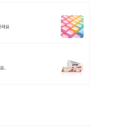
골라요
요.