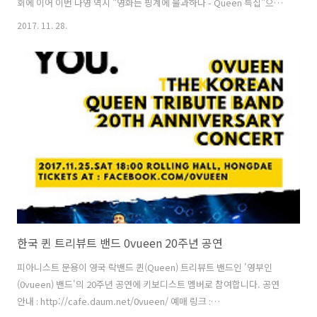
회에 이어 이번 다영 역시 "영화는 핑계에 불과하다 - Queen 특집"으로
진행되었습니다. 물론 10회와 11회 녹음은 같은 날 ㅋ 한국 퀸 팬클럽
2017. 11. 28.
Queen Forever 의 운영자이자 신촌 뮤직펍 Bohemian PJ의 운영자이
신 보헤미안PJ 님을 게스트로 모시고 플래시 고든(1980), 메트로폴리스
(1984), 하이랜더(1986), 웨인즈 월드(1992) 등을 중심으로 퀸의 음악에
대해 이야기 나눠보았습니다. [관련 링크] Queen Forever 다음 카페
Queen Forever 페이스북 다정한 영화음악 11회 녹음은 문타라스튜디
오에서 이뤄졌습니다. ..
한국 퀸 트리뷰트 밴드 0vueen 20주년 공연
피아니스트 문용이 영국 락밴드 퀸(Queen) 트리뷰트 밴드인 '영부인
(0vueen) 밴드'의 20주년 공연에 키보디스트 멤버로 참여합니다. 공연
안내 : http://cafe.daum.net/0vueen/ 예매 링크 :