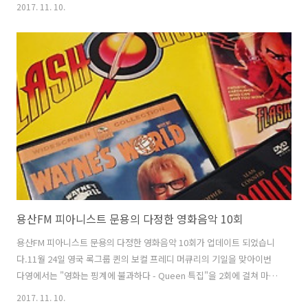
https://goo.gl/forms/p9RkbS0U3oXnPsXj1 오프라인 예매 : 신촌 보
2017. 11. 10.
헤이만PJ 뮤직펍 (서울 서대문구 연세로7안길 25, 2층) 프레디 머큐리
가, 또 퀸의 음악이 그리우신 분들은 찾아와주시면 감사하겠습니다^^ 아
래는 작년 공연 중 일부 영상입니다. 참고로, 제가 진행하고 있는 용산FM
"피아니스트 문용의 다정한 영화음악"에서 퀸 특집을 준비했습니다.한
국 퀸 팬클럽 Queen Forever의 운영자이신 보헤미안PJ님을 모시고 이
야기 나눴습니다. [ 방송듣기 : ..
용산FM 피아니스트 문용의 다정한 영화음악 10회
용산FM 피아니스트 문용의 다정한 영화음악 10회가 업데이트 되었습니
다.11월 24일 영국 록그룹 퀸의 보컬 프레디 머큐리의 기일을 맞아이번
다영에서는 "영화는 핑계에 불과하다 - Queen 특집"을 2회에 걸쳐 마련
해보았습니다. 한국 퀸 팬클럽 Queen Forever 의 운영자이자신촌 뮤직
2017. 11. 10.