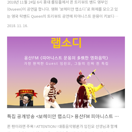
2018년 11월 24일 6시 홍대 롤링홀에서 퀸 트리뷰트 밴드 영부인
(0vueen)이 공연을 합니다. 영화 ‘보헤미안 랩소디’로 화제를 모으고 있
는 영국 락밴드 Queen의 트리뷰트 공연에 피아니스트 문용이 키보디스
트 멤버로 참여합니다. [공연 안내 및 티켓 구매]
2018. 11. 16.
https://www.facebook.com/0vueen/ [위키트리 인터뷰: “Loser에
서 Champion으로” 당신이 퀸 음악을 들으면 좋은 이유 (Feat. 영부인
밴드)]http://www.wikitree.co.kr/main/news_view.php?
id=378698 [유튜브 채널 스포팝스 인터뷰] 영화 ‘보헤미안 랩소디’의 감
동을 스크린 밖 공연장으로 이어가시길 바랍니다.
특집 공개방송 <보헤미안 랩소디> 용산FM 피아니스트 문용의 多情한 영화음악32회
퀸 팬이라면 주목 ! ATTENTION ! 대중음악평론가 임진모 선생님과 함께