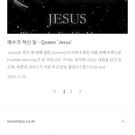
예수가 하신 일 - Queen 'Jesus'
Jesus는 퀸의 첫 번째 앨범 Queen(1973)에 수록된 아홉 번째 트랙으로
Freddie Mercuty가 쓴 곡입니다. 가사는 성서에 나오는 내용을 담고 있
으며, 독창과 코러스가 서로 주고 받는 콜앤리스폰스(Call and
Response)형식을 띄고 있는데, 성당이나 교회 등에서 쉽게 접할 수 있
2016. 3. 20.
는 형태입니다. 자, 그럼 발번역 들어갑니다~ Queen - Jesus 퀸 - 예수
And then I saw Him in the crowdA lot of people had gathered
1
2
round HimThe beggers shouted and the lepers called HimThe
old man said nothingHe just stared about HimAll going down to
..
moontara.co.kr