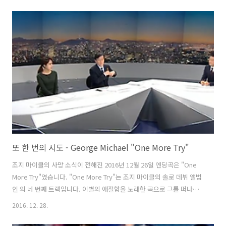
펍 Bohemian PJ의 운영자이신 보헤미안PJ 님을 게스트로 모시고 플래
시 고든(1980), 메트로폴리스(1984), 하이랜더(1986), 웨인즈 월드
(1992) 등을 중심으로 퀸의 음악에 대해 이야기 나눠보았습니다. [관련
링크]Queen Forever 다음 카페Queen Forever 페이스북 다정한 영
화음악 10회 녹음은 문타라스튜디오에서 이뤄졌습니다.그럼 용산FM 피
아니스트 문용의 다정한 영화음악 10회를..
또 한 번의 시도 - George Michael "One More Try"
조지 마이클의 사망 소식이 전해진 2016년 12월 26일 엔딩곡은 "One
More Try"였습니다. "One More Try"는 조지 마이클의 솔로 데뷔 앨범
인 의 네 번째 트랙입니다. 이별의 애절함을 노래한 곡으로 그를 떠나보
내야 하는 안타까움을 표현한 선곡으로 보입니다. 조지 마이클은 12월
2016. 12. 28.
25일 53세의 나이로 세상을 떠났습니다. 사인은 심부전증(Heart-
Failure)으로 밝혀졌다고 합니다. 고교 동창 앤드류 리즐리(Andrew