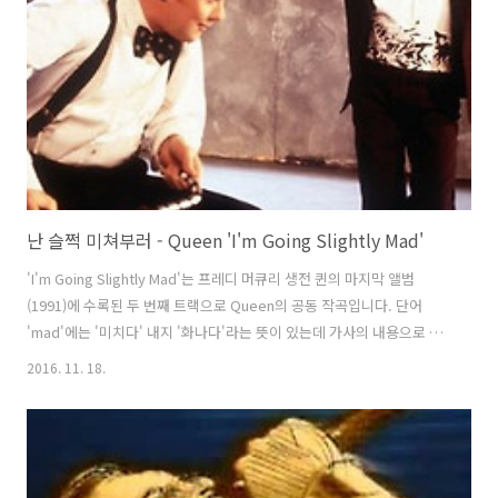
현하며 프레디 머큐리가 살아있던 전성기 시절의 퀸 공연을 볼 수 없는
팬들의 갈증을 풀어주고 있습니다..
난 슬쩍 미쳐부러 - Queen 'I'm Going Slightly Mad'
'I'm Going Slightly Mad'는 프레디 머큐리 생전 퀸의 마지막 앨범
(1991)에 수록된 두 번째 트랙으로 Queen의 공동 작곡입니다. 단어
'mad'에는 '미치다' 내지 '화나다'라는 뜻이 있는데 가사의 내용으로 보
아 화가나서 제정신이 아닌 상태를 표현한 것으로 보입니다. 얼마 남지
2016. 11. 18.
않은 삶을 깨달은 프레디 머큐리의 분통터지는 심정이라 볼 수도 있겠습
니다. 요새 국민들은 뉴스만 봐도 분통터집니다만- 뮤직비디오는 가사와
연계하여 정신나간 상태를 표현하는 연출들이 이어집니다. 'I'm driving
only three wheels these days'라는 가사와 함께 세발자건거를 타는
로저테일러의 모습이 등장하면 '픽-'하고 웃음이 터지기도 합니다. (참고