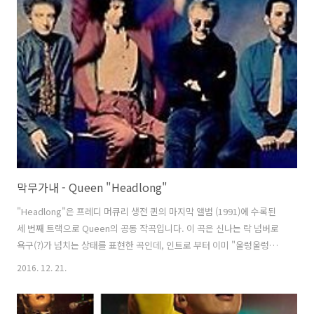
Ridgeley)와 함께 Wham!으로 데뷔, "Last Christmas"를 히트시킨 그
가 크리스마스 기간에 세상을 떠났다는 사실은 사람들의 마음을 더욱 아
프게 하고 있습니다. 에서 Queen의 "Somebody To Love"를 멋드러
지게 소화해 당시 퀸팬들이 ..
막무가내 - Queen "Headlong"
"Headlong"은 프레디 머큐리 생전 퀸의 마지막 앨범 (1991)에 수록된
세 번째 트랙으로 Queen의 공동 작곡입니다. 이 곡은 신나는 락 넘버로
욕구(?)가 넘치는 상태를 표현한 곡인데, 인트로 부터 이미 "울렁울렁불
끈불끈"한 상태가 그대로 느껴지는 듯합니다. 퀸 가사를 번역하면서 항
2016. 12. 21.
상 느끼지만, 곡의 가사를 먼저 썼는지 연주를 먼저 만들었는지 헷갈릴
정도로 그 내용과 연주가 하나의 유기체 같아 감탄이 나옵니다. 자, 그럼
발번역 들어갑니다~ Queen "Headlong" 퀸 - 막무가내 And you're