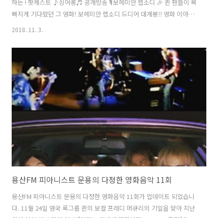
하는 ! 팟캐스트 ♪싱어롱♬ 공개방송 🎙보헤미안 랩소디 🎉 퀸 팬들이 목
빠지게 기다렸던 그 영화! 보헤미안 랩소디 드디어 대개봉!! 영화 이야기
나누면서 OST를 함께 불러요~ . === 방송 정보 === ▶️2018.11.3 SAT
2018. 11. 3.
3pm~5pm . ▶️후암동 문화카페 길 (용산구 후암로37 2층) ▶️입장료 1만
원(1free drink 음료or맥주) ▶️예매신청 및 문의
bohemianrhapsody.modoo.at - 퀸 트리뷰트 밴드 영부인밴드 보컬
신창엽의 싱어롱 리딩! - 영부인밴드 키보디스트 문용의 피아노 반주! -
대한민국 음악평론가 NO.1 임진모 선생님이 전하는 퀸 이야기 까지! *재
미있는 코너와 푸짐한 경..
용산FM 피아니스트 문용의 다정한 영화음악 11회
용산FM 피아니스트 문용의 다정한 영화음악 11회가 업데이트 되었습니
다. 11월 24일 영국 록그룹 퀸의 보컬 프레디 머큐리의 기일을 맞아 지난