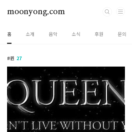
본문 바로가기
moonyong.com
홈
소개
음악
소식
후원
문의
퀸
27