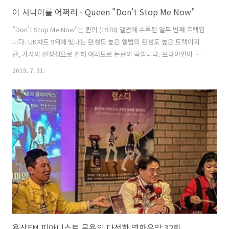
이 사나이를 어쩌리 - Queen "Don't Stop Me Now"
"Don't Stop Me Now"는 퀸의 (1978) 앨범에 수록된 열두 번째 트랙입
니다. UK차트 9위에 빛나는 완성도 높은 앨범의 완성도 높은 트랙이지
만, 가사의 선정성으로 인해 여러모로 논란의 곡입니다. 브라이언이 이
곡을 싫어합니다. 퀸 앨범에 19세 미만 청취 금지가 붙었더군요. 개인적
2019. 7. 31.
으로는 청소년기를 함께 한 곡들인데 말입니다. 최근 블로그에 '돈스톱미
나우뜻'이란 키워드로 유입이 늘어 작성해봅니다. 자, 그럼 발번역 들어
갑니다. Queen "Don't Stop Me Now" 퀸 - 날 막지마 Tonight I’m
gonna have myself a real good time I feel alive And the world I’ll
turn it inside out, yeah I’m float..
용산FM 피아니스트 문용의 다정한 영화음악 32회