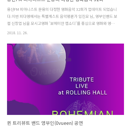
용산FM 피아니스트 문용의 다정한 영화음악 32회가 업데이트 되었습니
다.이번 피다영에서는 특별게스트 음악평론가 임진모 님, 영부인밴드 보
컬 신창엽 님을 모시고영화 '보헤미안 랩소디'를 중심으로 영화와 영화음
악 이야기를 나누었습니다. 그리고 다양한 이벤트와 더불어 신창엽 님의
2018. 11. 26.
노래, 관객들의 싱어롱으로 가득 채워졌습니다. 이한결 그럼 용산FM 피
아니스트 문용의 다정한 영화음악 32회를 들어보시기 바랍니다.댓글과
좋아요는 커다란 힘이 됩니다 :) 팟프리카:
https://www.podty.me/episode/14229943 팟빵:
http://www.podbbang.com/ch/7604?e=22773049 당일 현장의 분
위기를 이지안 감독님께서 영상에 담아주셨습니다.아래 영상 감상해보
시기 바랍니다. '피아니..
퀸 트리뷰트 밴드 영부인(0vueen) 공연