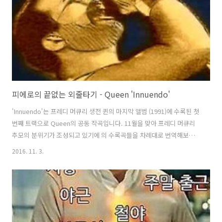
로, 로저테일러는 'I'm in ..
피에로의 끝없는 외줄타기 - Queen 'Innuendo'
'Innuendo'는 프레디 머큐리 생전 퀸의 마지막 앨범 (1991)에 수록된 첫
번째 트랙으로 Queen의 공동 작곡입니다. 11월을 맞아 프레디 머큐리
추모의 분위기가 조성되고 있기에 의 수록곡들을 차례대로 번역해보려
합니다. 앨범 커버와 뮤직비디오에서 엿볼 수 있듯이 자신들을 피에로,
2016. 11. 3.
즉 어리광대로 표현하고 있으며외줄 타듯 위험하더라도 부조리에 맞서
끝까지 풍자하겠다는 의지를 보여주는 곡입니다. 곡은 전반적으로 스페
니쉬 플라멩꼬의 영향을 받은 것으로 보이며,A-B-A' 구성 중 B파트에 실
제로 플라멩꼬 기타 연주가 등장하기도 합니다. 자, 그럼 발번역 들어갑
니다~ Queen "Innuendo" 퀸 - "빈정거림" While the sun hangs in
the sky and the desert h..