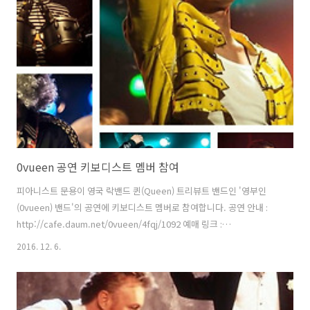
rushing headlong you've got a new goalAnd you're rushing
headlong out of controlAnd you think you're so s..
0vueen 공연 키보디스트 멤버 참여
피아니스트 문용이 영국 락밴드 퀸(Queen) 트리뷰트 밴드인 '영부인
(0vueen) 밴드'의 공연에 키보디스트 멤버로 참여합니다. 공연 안내 :
http://cafe.daum.net/0vueen/4fqj/1092 예매 링크 :
http://goo.gl/forms/w6rMruzQfIGQt3Hw1 '영부인 밴드'는 국내 유
2016. 12. 6.
일무이한 퀸 트리뷰트 밴드입니다. 올해로 결성 19주년을 맞는 영부인
밴드는 1991년 11월 24일 생을 마감한 프레디 머큐리를 기리며 매년 추
모 공연을 이어가고 있습니다. 진정한 골수들이 모인 만큼 퀸(Queen)의
곡을 연주하는 것은 물론, 의상과 무대매너 까지 최대한 퀸에 가깝게 재