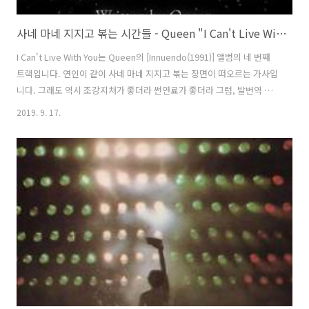
사네 마네 지지고 볶는 시간들 - Queen "I Can't Live With You"
I Can't Live With You는 Queen의 [Innuendo(1991)] 앨범의 네 번째
트랙입니다. 연인이 같이 사네 마네 지지고 볶는 장면이 떠오르는 가사입
니다. 그래도 역시 조강지처가 좋더라 썬연료가 좋더라 그럼, 발번역 들
어갑니다. Queen - I Can't Live With You 퀸 - 너랑 못 살아 (I can’t
2019. 9. 17.
live with you) But I can’t live without you (I can’t let you stay)
Ooh, but I can’t live if you go away I don’t know just how it
goes, all I know is I can’t live with you (너랑 못 살아) 그치만 난 너
없이 못 살아 (들러붙지 마) 아..