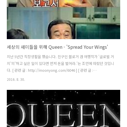
세상의 새미들을 위해 Queen - 'Spread Your Wings'
지난 5년간 직장생활을 했습니다. 친구인 블로거 겸 여행작가 '글로벌 거
지'의'하고 싶은 일이 있다면 먼저 돈을 벌어라.'는 조언에 따랐던 것입니
다. [ 관련 글 : http://moonyong.com/6046 ] [ 관련 글 :
http://moonyong.com/2962 ] 하지만 고민 끝에 직장 생활을 그만두
2016. 8. 30.
기로 결정했습니다. 퇴사자인더하우스~! 직장을 그만두었다는 이야기에
보통 두 가지 질문을 하십니다.1. 그만둔 이유는 무엇인가? 2. 이제 무엇
을 할 것인가? 바쁜 직장생활이었지만, 부지런떨며 틈틈이 음악을 만들
었고, 덕분에 매우 긴 시간이 걸렸지만 새 앨범을 낼 수 있었습니다. 다른
분들이 일상적으로 누리는 부분을 포기했기에 가능한 일이었지요. 예를
들면, 퇴근 후 캔맥주+TV시청이나 온전한 ..