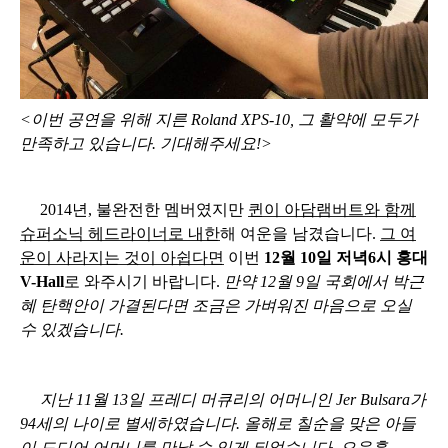
<이번 공연을 위해 지른 Roland XPS-10, 그 활약에 모두가
만족하고 있습니다. 기대해주세요!>
2014년, 불완전한 멤버였지만
퀸이 아담램버트와 함께
슈퍼소닉 헤드라이너로 내한
해 여운을 남겼습니다.
그 여
운이 사라지는 것이 아쉽다면
이번
12월 10일 저녁6시 홍대
V-Hall
로 와주시기 바랍니다.
만약 12월 9일 국회에서 박근
혜 탄핵안이 가결된다면 조금은 가벼워진 마음으로 오실
수 있겠습니다.
지난 11월 13일 프레디 머큐리의 어머니인 Jer Bulsara가
94세의 나이로 별세하였습니다. 올해로 칠순을 맞은 아들
이 드디어 어머니를 만날 수 있게 되었습니다. 으읍흙-