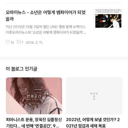
지를 당했지만, 작가에 대한 설명과 함께 허락을 구한 뒤 작
업을 진행할 수 있었습니다. 그리고 잠시였지만 경찰들이
오마이뉴스 - 소년은 어떻게 뱀파이어가 되었
다가와 심장이 쫄깃해지는 경험을 하기도 했습니다! 하지
만 '주님의 은총이 가득히 내릴 것'이라는 축복과 함께 악수
을까
글 내용
를 나눈 홈리스 분도 계셨고어떤 분은 '너무 고맙다'는 말씀
지난 2015년 10월 3일에 열린 UND 앨범 발매 쇼케이스
과 더불어 '뽕짝'을 주문 하시기도 했습니다. 격려와 칭찬의
이후오마이뉴스에 '소년은 어떻게 뱀파이어가 되었을까'라
말씀해주신 시민분들 모두 감사합니다 :) [개입프로젝트 리
는 제목의 기사가 실렸습니다. 저는 읽다가 무슨 일인지 갑
뷰] 26일(수) 오후 5시 멕시코작가 '움베르토 두크'의 백화
12
1
2016. 2. 11.
자기 눈에 뭐가 들어가 눈물이 살짝 났습니다.조금 지났지
점음악 개입장소. 영등포 ..
만 매우 멋진 글이니, 꼭 읽어보셨으면 좋겠습니다. 김재호
기자님, 감사합니다 :) 기사 원문 링크 : http://www.ohm
ynews.com/NWS_Web/View/at_pg.aspx?CNTN_
CD=A0002148880
이 블로그 인기글
피아니스트 문용, 장욱진 심플정신
2022년, 어떻게 보낼 것인가? 2
기린다… 네 번째 ‘연결공간’, 9월
021년 점검과 새해 목표