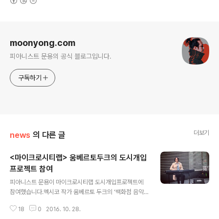
로그 정보
moonyong.com
피아니스트 문용의 공식 블로그입니다.
구독하기
더보기
news
의 다른 글
<마이크로시티랩> 움베르토두크의 도시개입
프로젝트 참여
글 내용
피아니스트 문용이 마이크로시티랩 도시개입프로젝트에
참여했습니다.멕시코 작가 움베르토 두크의 '백화점 음악'
개입작업으로 영등포 롯데백화점 앞에서 백화점 폐점음악
18
0
2016. 10. 28.
네 곡을 연주했습니다. 이 날은 시작 전 백화점 보안에게 저