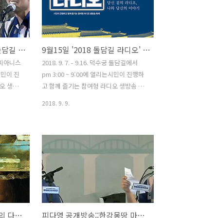
팟빵:
http://www.podbbang.com/ch/7604?
e=22728806
피다영 공개방송::2018 돌담길 라디오
9월15일 '2018 돌담길 라디오' 출연
, 피아니스
2018. 9. 7. - 9.16. 덕수궁 돌담길에서
시민이 진
pm 3:00 ~ 9:00에 열리는시민이 진행하
오 생방
고 함께 즐기는 참여형 라디오 생방송 축
 참석했습
제 2018 돌담길 라디오에 용산FM '피아
2018. 9. 9.
'돌담길 라
니스트 문용의 多情한 영화음악'이 출연
트 문용의
합니다. 만년게스트 타라의 입담과 피아
18 돌담길
니스트 문용의 라이브 연주가 함께 할이
전한 터키
번 2018 돌담길 라디오 '多情한 영화음
의 실화
악'은 9월 15일 (토) 오후 6시~7시 덕수궁
 중심으로
돌담길 '공연존'에서 시민 여러분들과 함
행사는 방
께 합니다. 주최 : 방송통신위원회 서울특
북구가 주
별시 성북구주관 : 시청자미디어재단 서
시청자미디
울시청자미디어센터주관방송사 : 관악
용산FM 피아니스트 문용의 다정한 영화음악 27회
피다영 공개방송::한강몽땅 마을라디오@한강
M과 마포
FM(사)관악공동체라디오 mapoFM(사)