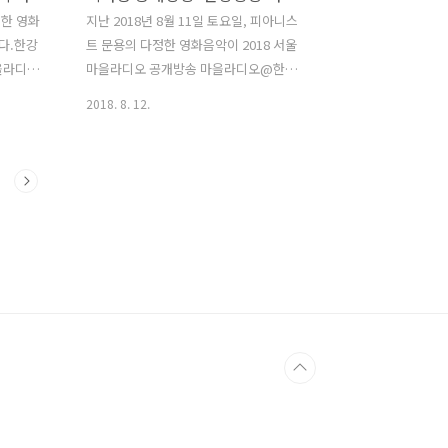
 돌담길의
마포공동체라디오
정한 영화
지난 2018년 8월 11일 토요일, 피아니스
 피아니
다.한강
트 문용의 다정한 영화음악이 2018 서울
18 돌담
마을라디오
마을라디오 공개방송 마을라디오@한강
번 피다영
에 참석했습니다. [ 관련보도 링크 : 여의
2018. 8. 12.
표류기를
도 한강공원에 마을라디오 주민 DJ 모인
. [ 관
다 ] 한강몽땅 페스티벌 - 2018 마을라디
한강몽땅 마
오@한강에 용산FM 대표로 참석한 피다
스트 문용
영은 한강의 밤섬을 배경으로 한 영화 '김
M 피아니
씨표류기'를 중심으로 피아니스트 문용의
7회를 들
라이브 연주와 만게 님의 입담으로 채워
요는 커다
졌습니다. 이 날의 행사는 서울시가 주최,
서울마을미디어네트워크와 서울마을미
sode/14229938
디어지원센터가 주관 하였으며, 페이스북
과 팟빵 라이브채널 동네방네로 생중계
ch/7604?
되었습니다. 그럼, 한강의 정취, 마포대교
아래 피아노의 울림이 함께 한피아니스트
문용의 다정한 영화음악 마을라디오@한
강 공개 방송을 들어보시기 바랍니다.