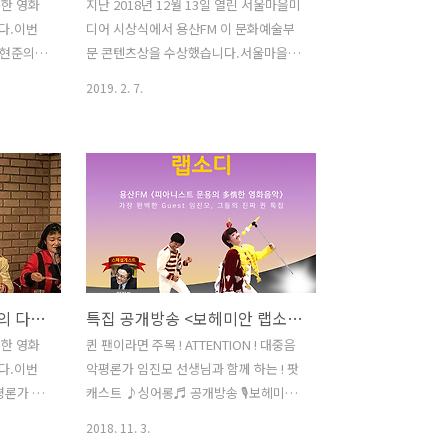
정한 영화
지난 2018년 12월 13일 열린 서울마을미
다.이번
디어 시상식에서 용산FM 이 문화예술부
박현준의
문 콘텐츠상을 수상했습니다.서울마을미
DJ 박현
디어시상식 문화예술부문 콘텐츠상은 한
2019. 2. 7.
콜이 되나
해 동안 마을미디어에서 큰 활약을 보인
중심으로 영
콘텐츠에 대해 서울마을미디어지원센터
습니다.
에서 시상하는 상입니다.시상식 당일 만
의 다정한
게님과 저는 독한 기침을 수반한 감기로
랍니다.
고생 중이어서 대리수상을 고려했지만,
다 :)
직접 수상하는 것이 의미가 있을 듯 하여
저만 참석을 했습니다. 수상자들이 인터
sode/142299452
뷰를 영상으로 남겼는데, 기침을 참느라
정작 무슨 말을 했는지 잘 기억이 나질 않
용산FM 피아니스트 문용의 다정한 영화음악 32회
특집 공개방송 <보헤미안 랩소디> 용산FM 피아니스트 문용의 多情한 영화음악32회
sode/14229946
습니다. 아무튼 수상의 기쁨을 제대로 나
누지 못해 아쉬움이 남습니다.은 지난 1월
정한 영화
퀸 팬이라면 주목 ! ATTENTION ! 대중음
ch/7604?
한 달 동안 안식월을 갖고, 2월 부터 이어
다.이번
악평론가 임진모 선생님과 함께 하는 ! 팟
갈 예정입니다. 감사합니다! :)
평론가 임
캐스트 ♪싱어롱♬ 공개방송 🎙보헤미안
ch/7604?
 님을 모
랩소디 🎉 퀸 팬들이 목 빠지게 기다렸던
2018. 11. 3.
 중심으로
그 영화! 보헤미안 랩소디 드디어 대개