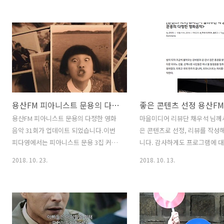
악 이야기를 나누었습니다. 그럼 용산FM
영화와 영화음악 이야기를 나누
피아니스트 문용의 다정한 영화음악 33회
그리고 다양한 이벤트와 더불어
를 들어보시기 바랍니다.댓글과 좋아요는
님의 노래, 관객들의 싱어롱으로
커다란 힘이 됩니다 :) 팟프리카:
워졌습니다. 이한결 그럼 용산F
https://www.podty.me/episode/14229944
스트 문용의 다정한 영화음악 3
팟빵:
어보시기 바랍니다.댓글과 좋아
http://www.podbbang.com/ch/7604?
란 힘이 됩니다 :) 팟프리카:
e=22791665
https://www.podty.me/epi
용산FM 피아니스트 문용의 다정한 영화음악 31회
팟빵:
http://www.podbbang.com/
용산FM 피아니스트 문용의 다정한 영화
마을미디어 리뷰단 채우석 님께서
e=22773049 당일 현장의 분
음악 31회가 업데이트 되었습니다.이번
은 콘텐츠로 선정, 리뷰를 작성
안 감독님께서 영상에 담아주셨
피다영에서는 피아니스트 문용 3집 커버
니다. 감사하게도 프로그램에 대
래 영상 감상해보시기 바랍니다.
아티스트 오석원 작가님을 모시고 영화
을 많이 해주셨는데, 무엇보다 
2018. 10. 23.
2018. 10. 13.
니..
'혐오스런 마츠코의 일생'을 중심으로 영
어 콘텐츠에 대한 진지한 고민이
화와 영화음악 이야기, 앨범 커버 작업에
어 좋았습니다. [콘텐츠PICK] 
대한 사연 까지 곁들여 이야기 나누었습
들려주는 다정한 마을라디오 – 
니다. 그럼 용산FM 피아니스트 문용의 다
http://maeulmedia.org/arch
정한 영화음악 31회를 들어보시기 바랍니