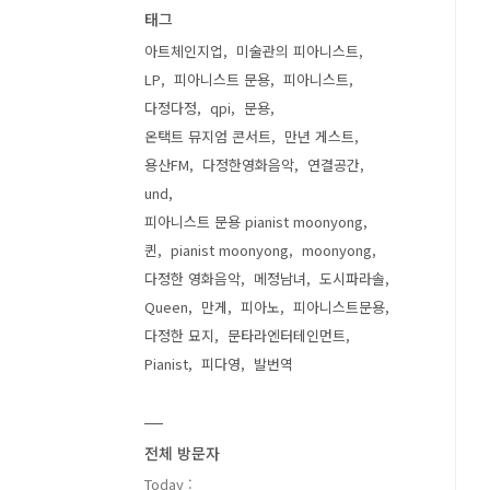
태그
아트체인지업
미술관의 피아니스트
LP
피아니스트 문용
피아니스트
다정다정
qpi
문용
온택트 뮤지엄 콘서트
만년 게스트
용산FM
다정한영화음악
연결공간
und
피아니스트 문용 pianist moonyong
퀸
pianist moonyong
moonyong
다정한 영화음악
메정남녀
도시파라솔
Queen
만게
피아노
피아니스트문용
다정한 묘지
문타라엔터테인먼트
Pianist
피다영
발번역
전체 방문자
Today :