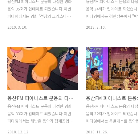
용산FM 피아니스트 문용의 다정한 영화
용산FM 피아니스트 문용의 다
음악 35회가 업데이트 되었습니다.이번
음악 34회가 업데이트 되었습니
피다영에서는 영화 '전장의 크리스마
피다영에서는 경인방송에서 "
스'와 '코다' 등을 중심으로 영화음악가로
라디오가가"를 진행하고 계신 P
2019. 3. 10.
2019. 3. 10.
유명한 류이치 사카모토에 대해 이야기를
준 님을 모시고영화 '사랑도 리
나누었습니다. 그럼 용산FM 피아니스트
요'와 '올모스트 페이머스'를 
문용의 다정한 영화음악 35회를 들어보시
화와 영화음악 이야기를 나누었
기 바랍니다.댓글과 좋아요는 커다란 힘
그럼 용산FM 피아니스트 문용
이 됩니다 :)
영화음악 34회를 들어보시기 바
https://www.podty.me/episode/14229947
댓글과 좋아요는 커다란 힘이 됩니
http://www.podbbang.com/ch/7604?
[팟티]1부
e=22873843
https://www.podty.me/epi
부
용산FM 피아니스트 문용의 다정한 영화음악 33회
https://www.podty.me/epi
[팟빵]1부
용산FM 피아니스트 문용의 다정한 영화
용산FM 피아니스트 문용의 다
http://www.podbbang.com/
음악 33회가 업데이트 되었습니다.이번
음악 32회가 업데이트 되었습니
e=22808708 2부
피다영에서는 해방촌 음악가 형제공업사
피다영에서는 특별게스트 음악
http://www.podbbang.com/
보컬 심영국 님을 모시고디즈니 애니메이
진모 님, 영부인밴드 보컬 신창엽
2018. 12. 12.
2018. 11. 26.
e=22808709
션 '라이온 킹'를 중심으로 영화와 영화음
시고영화 '보헤미안 랩소디'를