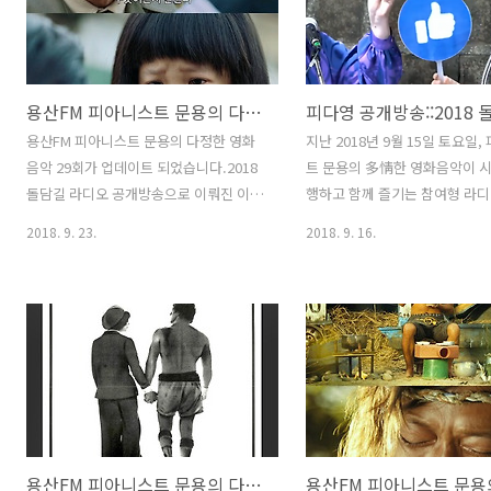
다.댓글과 좋아요는 커다란 힘이 됩니다 :)
팟프리카:
https://www.podty.me/episode/14229942
팟빵:
용산FM 피아니스트 문용의 다정한 영화음악 29회
http://www.podbbang.com/ch/7604?
e=22745021
용산FM 피아니스트 문용의 다정한 영화
지난 2018년 9월 15일 토요일
음악 29회가 업데이트 되었습니다.2018
트 문용의 多情한 영화음악이 
돌담길 라디오 공개방송으로 이뤄진 이번
행하고 함께 즐기는 참여형 라디
피다영은한국전쟁에 참전한 터키인 슐레
송 축제 2018 돌담길 라디오에
2018. 9. 23.
2018. 9. 16.
이만과 고아가 된 아일라의 실화를 바탕
니다. [ 관련보도 : 라디오 축제 
으로 한 영화 '아일라'를 중심으로 이야기
디오' (tbs현장렉) ] 피아니스
나누었습니다. 그럼 피아니스트 문용의
라이브 연주가 함께 한 이번 20
라이브 연주와 함께한 용산FM 피아니스
라디오 피다영은 한국전쟁에 참
트 문용의 다정한 영화음악 29회를 들어
인 슐레이만과 고아가 된 아일라
보시기 바랍니다.댓글과 좋아요는 커다란
를 바탕으로 한 영화 '아일라'를
힘이 됩니다 :) 팟프리카:
이야기 나누었습니다. 이 날의 
https://www.podty.me/episode/14229940
송통신위원회와 서울특별시, 성
팟빵:
최, 시청자미디어재단과 서울
용산FM 피아니스트 문용의 다정한 영화음악 28회
http://www.podbbang.com/ch/7604?
어센터가 주관 하였으며, 관악F