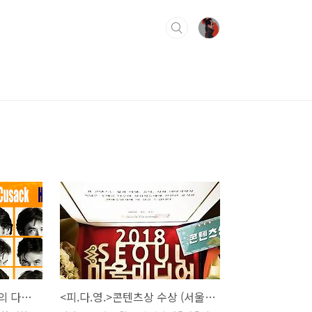
용산FM 피아니스트 문용의 다정한 영화음악 34회
<피.다.영.>콘텐츠상 수상 (서울마을라디오시상식)