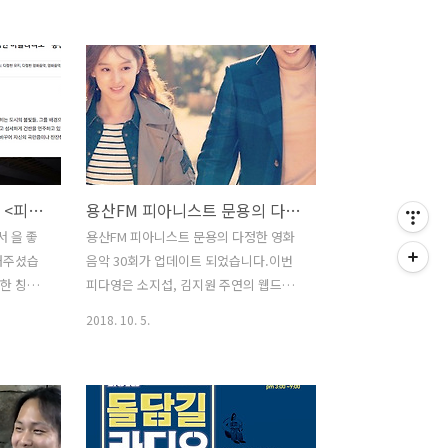
었습니다.
봉!! 영화 이야기 나누면서 OST를 함께
 신창엽
불러요~ . === 방송 정보 ===
 가득 채
▶️2018.11.3 SAT 3pm~5pm . ▶️후암동
M 피아니
문화카페 길 (용산구 후암로37 2층) ▶️입
2회를 들
장료 1만원(1free drink 음료or맥주) ▶️
요는 커다
예매신청 및 문의
bohemianrhapsody.modoo.at - 퀸 트
sode/14229943
리뷰트 밴드 영부인밴드 보컬 신창엽의
좋은 콘텐츠 선정 용산FM <피아니스트 문용의 多情한 영화음악>
용산FM 피아니스트 문용의 다정한 영화음악 30회
싱어롱 리딩! - 영부인밴드 키보디스트 문
ch/7604?
용의 피아노 반주! - 대한민국 음악평론가
 을 좋
용산FM 피아니스트 문용의 다정한 영화
위기를 이지
NO.1 임진모 선생님이 전하는 퀸 이야기
해주셨습
음악 30회가 업데이트 되었습니다.이번
습니다.아
까지! *재미있는 코너와 푸짐한 경..
한 칭찬
피다영은 소지섭, 김지원 주연의 웹드라
 '피아
마을미디
마 '좋은 날'을 중심으로 이야기 나누었습
2018. 10. 5.
 담겨있
니다. 그럼 용산FM 피아니스트 문용의 다
뮤지션이
정한 영화음악 30회를 들어보시기 바랍니
용산FM
다.댓글과 좋아요는 커다란 힘이 됩니다 :)
ives/15996
팟프리카:
https://www.podty.me/episode/14229941