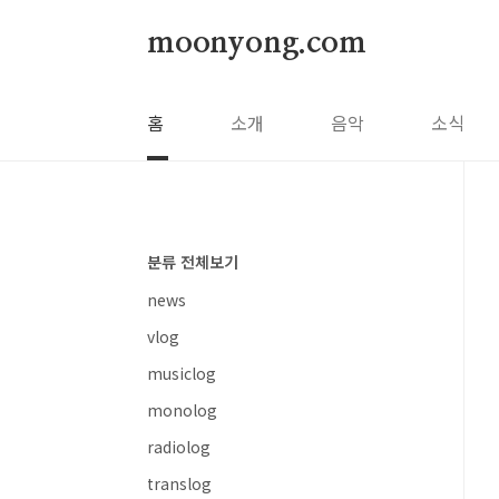
본문 바로가기
moonyong.com
홈
소개
음악
소식
분류 전체보기
news
vlog
musiclog
monolog
radiolog
translog