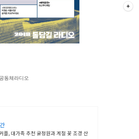
포공동체라디오
공간
커플, 대가족 추천 귤정원과 계절 꽃 조경 산