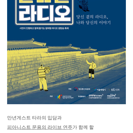
만년게스트 타라
의
입담과
피아니스트 문용의 라이브 연주
가
함께 할