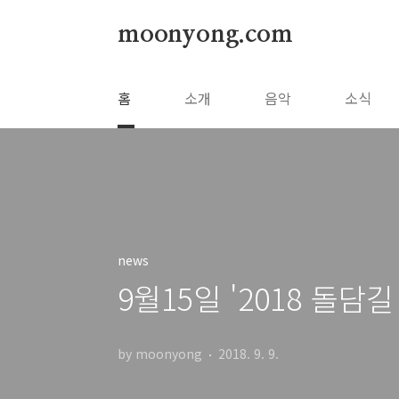
본문 바로가기
moonyong.com
홈
소개
음악
소식
news
9월15일 '2018 돌담
by moonyong
2018. 9. 9.