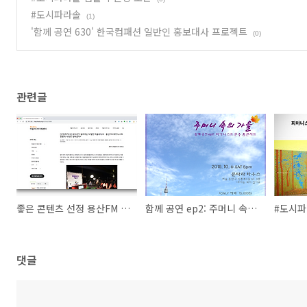
#도시파라솔
(1)
'함께 공연 630' 한국컴패션 일반인 홍보대사 프로젝트
(0)
관련글
좋은 콘텐츠 선정 용산FM <피아니스트 문용의 多情한 영화음악>
함께 공연 ep2: 주머니 속의 가을
댓글