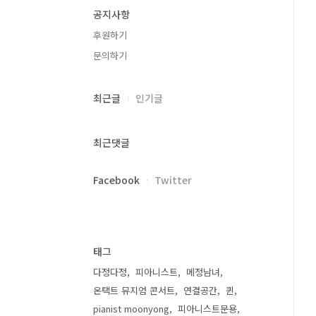
공지사항
후원하기
문의하기
최근글
인기글
최근댓글
Facebook
Twitter
태그
다정다정
피아니스트
메정남녀
온택트 뮤지엄 콘서트
연결공간
퀸
pianist moonyong
피아니스트문용