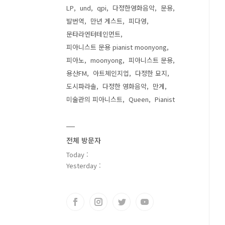
LP
und
qpi
다정한영화음악
문용
발번역
만년 게스트
피다영
문타라엔터테인먼트
피아니스트 문용 pianist moonyong
피아노
moonyong
피아니스트 문용
용산FM
아트체인지업
다정한 묘지
도시파라솔
다정한 영화음악
만게
미술관의 피아니스트
Queen
Pianist
전체 방문자
Today :
Yesterday :