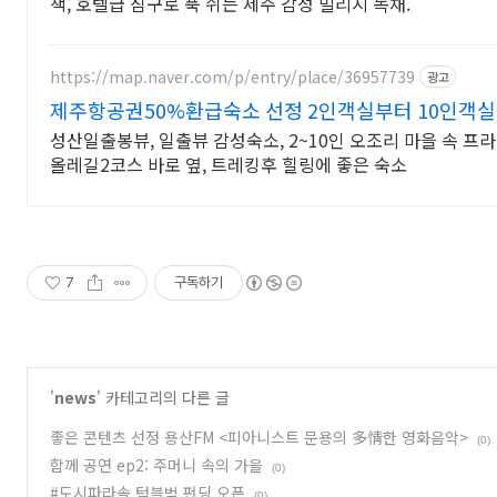
책, 호텔급 침구로 푹 쉬는 제주 감성 빌리지 독채.
https://map.naver.com/p/entry/place/36957739
광고
제주항공권50%환급숙소 선정 2인객실부터 10인객실
성산일출봉뷰, 일출뷰 감성숙소, 2~10인 오조리 마을 속 프
올레길2코스 바로 옆, 트레킹후 힐링에 좋은 숙소
7
구독하기
'
news
' 카테고리의 다른 글
좋은 콘텐츠 선정 용산FM <피아니스트 문용의 多情한 영화음악>
(0)
함께 공연 ep2: 주머니 속의 가을
(0)
#도시파라솔 텀블벅 펀딩 오픈
(0)