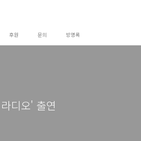
후원
문의
방명록
길 라디오' 출연