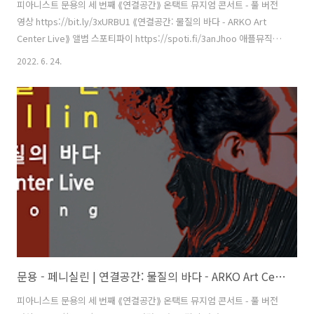
피아니스트 문용의 세 번째 ⟪연결공간⟫ 온택트 뮤지엄 콘서트 - 풀 버전
영상 https://bit.ly/3xURBU1 ⟪연결공간: 물질의 바다 - ARKO Art
Center Live⟫ 앨범 스포티파이 https://spoti.fi/3anJhoo 애플뮤직
https://apple.co/38KdE7W 작곡・편곡・연주 문용(moonyong) 기
2022. 6. 24.
획・디자인・대본 김문용 연출・의상 장초영(TAra) 영상 유영균
STUDIO2F 음향 곽동준 K SOUND 촬영 유영균, 서두리 촬영보조 임오
성, 최인성 영상 재편집 문용(moonyong) [ 전시 ] 아르코미술관 ⟪횡단
하는 물질의 세계⟫ 𝓝𝓸𝓽𝓱𝓲𝓷𝓰 𝙈𝙖𝙠𝙚𝙨 𝐼𝑡𝑠𝑒𝑙𝑓 2021. 9.17 - 12.12 [ 공연
협력 ] 큐레이터 차승주 코디네이터 이시재 인턴 ..
문용 - 페니실린 | 연결공간: 물질의 바다 - ARKO Art Center Live(2021) 4K MV
피아니스트 문용의 세 번째 ⟪연결공간⟫ 온택트 뮤지엄 콘서트 - 풀 버전