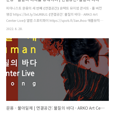
피아니스트 문용의 세 번째 ⟪연결공간⟫ 온택트 뮤지엄 콘서트 - 풀 버전
영상 https://bit.ly/3xURBU1 ⟪연결공간: 물질의 바다 - ARKO Art
Center Live⟫ 앨범 스포티파이 https://spoti.fi/3anJhoo 애플뮤직
https://apple.co/38KdE7W 작곡・편곡・연주 문용(moonyong) 기
2022. 6. 28.
획・디자인・대본 김문용 연출・의상 장초영(TAra) 영상 유영균
STUDIO2F 음향 곽동준 K SOUND 촬영 유영균, 서두리 촬영보조 임오
성, 최인성 영상 재편집 문용(moonyong) [ 전시 ] 아르코미술관 ⟪횡단
하는 물질의 세계⟫ 𝓝𝓸𝓽𝓱𝓲𝓷𝓰 𝙈𝙖𝙠𝙚𝙨 𝐼𝑡𝑠𝑒𝑙𝑓 2021. 9.17 - 12.12 [ 공연
협력 ] 큐레이터 차승주 코디네이터 이시재 인턴 ..
문용 - 물아일체 | 연결공간: 물질의 바다 - ARKO Art Center Live(2021) 4K MV