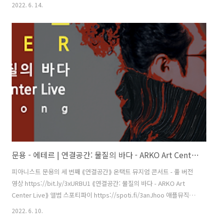
https://apple.co/38KdE7W 작곡・편곡・연주 문용(moonyong) 기
2022. 6. 14.
획・디자인・대본 김문용 연출・의상 장초영(TAra) 영상 유영균
STUDIO2F 음향 곽동준 K SOUND 촬영 유영균, 서두리 촬영보조 임오
성, 최인성 영상 재편집 문용(moonyong) [ 전시 ] 아르코미술관 ⟪횡단
하는 물질의 세계⟫ 𝓝𝓸𝓽𝓱𝓲𝓷𝓰 𝙈𝙖𝙠𝙚𝙨 𝐼𝑡𝑠𝑒𝑙𝑓 2021. 9.17 - 12.12 [ 공연
협력 ] 큐레이터 차승주 코디네이터 이시재 인턴 ..
문용 - 에테르 | 연결공간: 물질의 바다 - ARKO Art Center Live(2021) 4K MV
피아니스트 문용의 세 번째 ⟪연결공간⟫ 온택트 뮤지엄 콘서트 - 풀 버전
영상 https://bit.ly/3xURBU1 ⟪연결공간: 물질의 바다 - ARKO Art
Center Live⟫ 앨범 스포티파이 https://spoti.fi/3anJhoo 애플뮤직
https://apple.co/38KdE7W 작곡・편곡・연주 문용(moonyong) 기
2022. 6. 10.