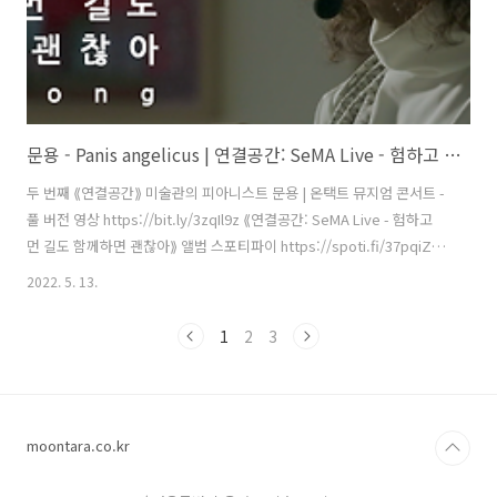
문용 - Panis angelicus | 연결공간: SeMA Live - 험하고 먼 길도 함께하면 괜찮아(2021) 4K MV
두 번째 ⟪연결공간⟫ 미술관의 피아니스트 문용 | 온택트 뮤지엄 콘서트 -
풀 버전 영상 https://bit.ly/3zqIl9z ⟪연결공간: SeMA Live - 험하고
먼 길도 함께하면 괜찮아⟫ 앨범 스포티파이 https://spoti.fi/37pqiZs
애플뮤직 https://apple.co/3Oxtu5Y 작곡 C. Frank 편곡・연주 문용
2022. 5. 13.
(moonyong) 기획・디자인・대본 김문용 연출・의상 장초영(TAra) 영
상 유영균 STUDIO2F 음향 곽동준 K SOUND 촬영 유영균, 김나눔 촬영
1
2
3
보조 최인성 영상 재편집 문용(moonyong) [ 전시 ] 서울시립 북서울미
술관 ⟪길은 너무나 길고 종이는 조그맣기 때문에⟫ 2021. 6.29 - 9.22 [ 공
연 협력 ] 큐레이터 오연서 코디네이터 김진주..
moontara.co.kr