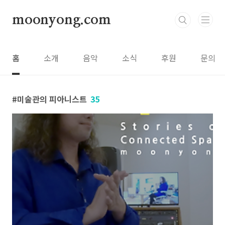
본문 바로가기
moonyong.com
홈
소개
음악
소식
후원
문의
미술관의 피아니스트
35