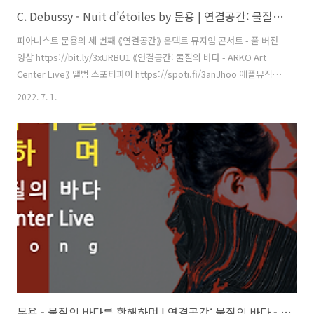
C. Debussy - Nuit d’étoiles by 문용 | 연결공간: 물질의 바다 - ARKO Art Center Live(2021) 4K MV
피아니스트 문용의 세 번째 ⟪연결공간⟫ 온택트 뮤지엄 콘서트 - 풀 버전
영상 https://bit.ly/3xURBU1 ⟪연결공간: 물질의 바다 - ARKO Art
Center Live⟫ 앨범 스포티파이 https://spoti.fi/3anJhoo 애플뮤직
https://apple.co/38KdE7W 작곡 C. Debussy 편곡・연주 문용
2022. 7. 1.
(moonyong) 기획・디자인・대본 김문용 연출・의상 장초영(TAra) 영
상 유영균 STUDIO2F 음향 곽동준 K SOUND 촬영 유영균, 서두리 촬영
보조 임오성, 최인성 영상 재편집 문용(moonyong) [ 전시 ] 아르코미술
관 ⟪횡단하는 물질의 세계⟫ 𝓝𝓸𝓽𝓱𝓲𝓷𝓰 𝙈𝙖𝙠𝙚𝙨 𝐼𝑡𝑠𝑒𝑙𝑓 2021. 9.17 - 12.12
[ 공연 협력 ] 큐레이터 차승주 코디..
문용 - 물질의 바다를 항해하며 | 연결공간: 물질의 바다 - ARKO Art Center Live(2021) 4K MV