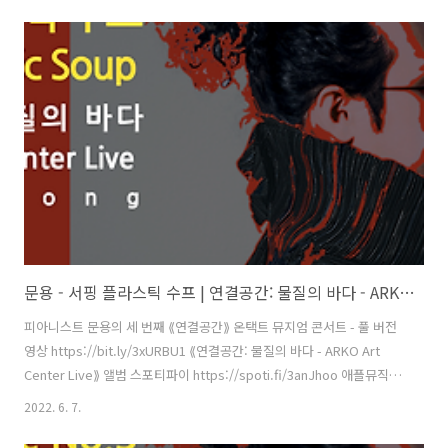
획・디자인・대본 김문용 연출・의상 장초영(TAra) 영상 유영균
STUDIO2F 음향 곽동준 K SOUND 촬영 유영균, 서두리 촬영보조 임오
성, 최인성 영상 재편집 문용(moonyong) [ 전시 ] 아르코미술관 ⟪횡단
하는 물질의 세계⟫ 𝓝𝓸𝓽𝓱𝓲𝓷𝓰 𝙈𝙖𝙠𝙚𝙨 𝐼𝑡𝑠𝑒𝑙𝑓 2021. 9.17 - 12.12 [ 공연
협력 ] 큐레이터 차승주 코디네이터 이시재 인턴 ..
문용 - 서핑 플라스틱 수프 | 연결공간: 물질의 바다 - ARKO Art Center Live(2021) 4K MV
피아니스트 문용의 세 번째 ⟪연결공간⟫ 온택트 뮤지엄 콘서트 - 풀 버전
영상 https://bit.ly/3xURBU1 ⟪연결공간: 물질의 바다 - ARKO Art
Center Live⟫ 앨범 스포티파이 https://spoti.fi/3anJhoo 애플뮤직
https://apple.co/38KdE7W 작곡・편곡・연주 문용(moonyong) 기
2022. 6. 7.
획・디자인・대본 김문용 연출・의상 장초영(TAra) 영상 유영균
STUDIO2F 음향 곽동준 K SOUND 촬영 유영균, 서두리 촬영보조 임오