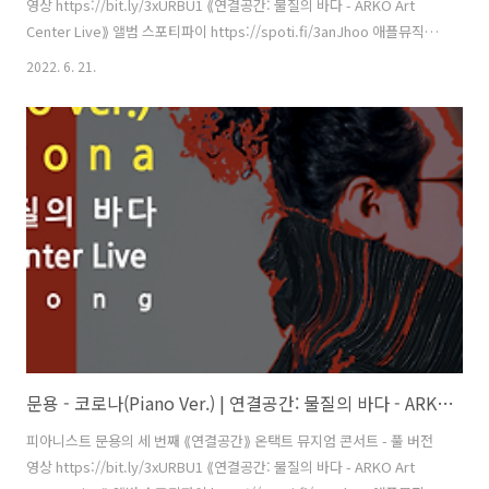
영상 https://bit.ly/3xURBU1 ⟪연결공간: 물질의 바다 - ARKO Art
Center Live⟫ 앨범 스포티파이 https://spoti.fi/3anJhoo 애플뮤직
https://apple.co/38KdE7W 작곡・편곡・연주 문용(moonyong) 기
2022. 6. 21.
획・디자인・대본 김문용 연출・의상 장초영(TAra) 영상 유영균
STUDIO2F 음향 곽동준 K SOUND 촬영 유영균, 서두리 촬영보조 임오
성, 최인성 영상 재편집 문용(moonyong) [ 전시 ] 아르코미술관 ⟪횡단
하는 물질의 세계⟫ 𝓝𝓸𝓽𝓱𝓲𝓷𝓰 𝙈𝙖𝙠𝙚𝙨 𝐼𝑡𝑠𝑒𝑙𝑓 2021. 9.17 - 12.12 [ 공연
협력 ] 큐레이터 차승주 코디네이터 이시재 인턴 ..
문용 - 코로나(Piano Ver.) | 연결공간: 물질의 바다 - ARKO Art Center Live(2021) 4K MV
피아니스트 문용의 세 번째 ⟪연결공간⟫ 온택트 뮤지엄 콘서트 - 풀 버전
영상 https://bit.ly/3xURBU1 ⟪연결공간: 물질의 바다 - ARKO Art