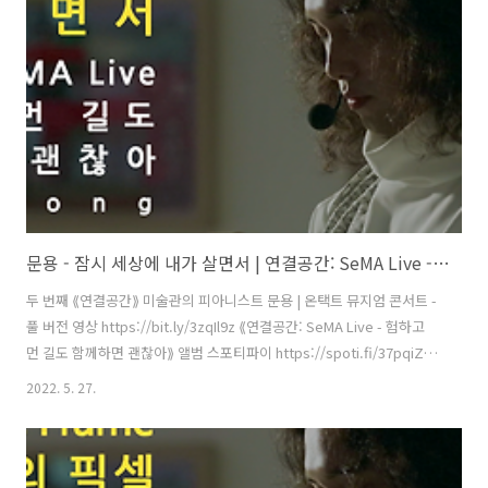
시 ] 아르코미술관 ⟪횡단하는 물질의 세계⟫ 𝓝𝓸𝓽𝓱𝓲𝓷𝓰 𝙈𝙖𝙠𝙚𝙨 𝐼𝑡𝑠𝑒𝑙𝑓
2021. 9.17 - 12.12 [ 공연 협력 ] 큐레이터 차..
문용 - 잠시 세상에 내가 살면서 | 연결공간: SeMA Live - 험하고 먼 길도 함께하면 괜찮아(2021) 4K MV
두 번째 ⟪연결공간⟫ 미술관의 피아니스트 문용 | 온택트 뮤지엄 콘서트 -
풀 버전 영상 https://bit.ly/3zqIl9z ⟪연결공간: SeMA Live - 험하고
먼 길도 함께하면 괜찮아⟫ 앨범 스포티파이 https://spoti.fi/37pqiZs
애플뮤직 https://apple.co/3Oxtu5Y 작곡 C. H. Gabriel 편곡・연주
2022. 5. 27.
문용(moonyong) 기획・디자인・대본 김문용 연출・의상 장초영
(TAra) 영상 유영균 STUDIO2F 음향 곽동준 K SOUND 촬영 유영균, 김
나눔 촬영보조 최인성 영상 재편집 문용(moonyong) [ 전시 ] 서울시립
북서울미술관 ⟪길은 너무나 길고 종이는 조그맣기 때문에⟫ 2021. 6.29 -