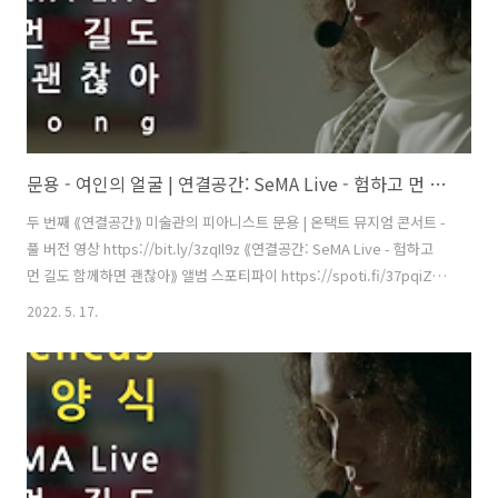
문용 - 여인의 얼굴 | 연결공간: SeMA Live - 험하고 먼 길도 함께하면 괜찮아(2021) 4K MV
두 번째 ⟪연결공간⟫ 미술관의 피아니스트 문용 | 온택트 뮤지엄 콘서트 -
풀 버전 영상 https://bit.ly/3zqIl9z ⟪연결공간: SeMA Live - 험하고
먼 길도 함께하면 괜찮아⟫ 앨범 스포티파이 https://spoti.fi/37pqiZs
애플뮤직 https://apple.co/3Oxtu5Y 작곡・편곡・연주 문용
2022. 5. 17.
(moonyong) 기획・디자인・대본 김문용 연출・의상 장초영(TAra) 영
상 유영균 STUDIO2F 음향 곽동준 K SOUND 촬영 유영균, 김나눔 촬영
보조 최인성 영상 재편집 문용(moonyong) [ 전시 ] 서울시립 북서울미
술관 ⟪길은 너무나 길고 종이는 조그맣기 때문에⟫ 2021. 6.29 - 9.22 [ 공
연 협력 ] 큐레이터 오연서 코디네이터 김진주, 신영철 운영과..