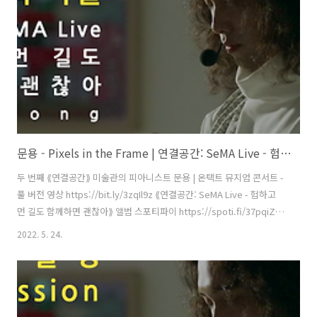
9.22 [ 공연 협력 ] 큐레이터 오연서 코디네이..
문용 - Pixels in the Frame | 연결공간: SeMA Live - 험하고 먼 길도 함께하면 괜찮아(2021) 4K MV
두 번째 ⟪연결공간⟫ 미술관의 피아니스트 문용 | 온택트 뮤지엄 콘서트 -
풀 버전 영상 https://bit.ly/3zqIl9z ⟪연결공간: SeMA Live - 험하고
먼 길도 함께하면 괜찮아⟫ 앨범 스포티파이 https://spoti.fi/37pqiZs
애플뮤직 https://apple.co/3Oxtu5Y 작곡・편곡・연주 문용
2022. 5. 24.
(moonyong) 기획・디자인・대본 김문용 연출・의상 장초영(TAra) 영
상 유영균 STUDIO2F 음향 곽동준 K SOUND 촬영 유영균, 김나눔 촬영
보조 최인성 영상 재편집 문용(moonyong) [ 전시 ] 서울시립 북서울미
술관 ⟪길은 너무나 길고 종이는 조그맣기 때문에⟫ 2021. 6.29 - 9.22 [ 공
연 협력 ] 큐레이터 오연서 코디네이터 김진주, 신영철 운영과..