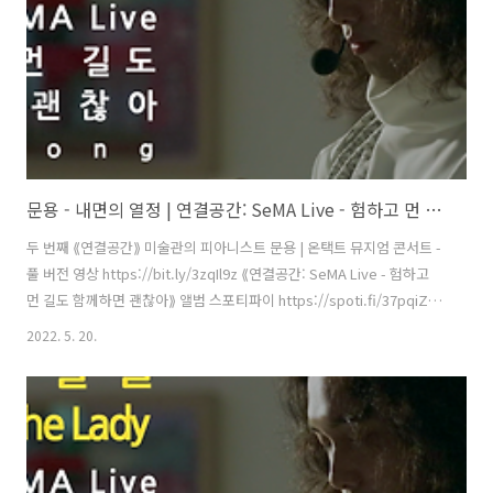
문용 - 내면의 열정 | 연결공간: SeMA Live - 험하고 먼 길도 함께하면 괜찮아(2021) 4K MV
두 번째 ⟪연결공간⟫ 미술관의 피아니스트 문용 | 온택트 뮤지엄 콘서트 -
풀 버전 영상 https://bit.ly/3zqIl9z ⟪연결공간: SeMA Live - 험하고
먼 길도 함께하면 괜찮아⟫ 앨범 스포티파이 https://spoti.fi/37pqiZs
애플뮤직 https://apple.co/3Oxtu5Y 작곡・편곡・연주 문용
2022. 5. 20.
(moonyong) 기획・디자인・대본 김문용 연출・의상 장초영(TAra) 영
상 유영균 STUDIO2F 음향 곽동준 K SOUND 촬영 유영균, 김나눔 촬영
보조 최인성 영상 재편집 문용(moonyong) [ 전시 ] 서울시립 북서울미
술관 ⟪길은 너무나 길고 종이는 조그맣기 때문에⟫ 2021. 6.29 - 9.22 [ 공
연 협력 ] 큐레이터 오연서 코디네이터 김진주, 신영철 운영과..