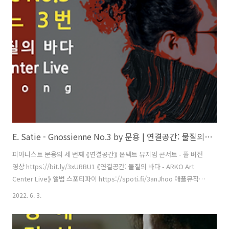
성, 최인성 영상 재편집 문용(moonyong) [ 전시 ] 아르코미술관 ⟪횡단
하는 물질의 세계⟫ 𝓝𝓸𝓽𝓱𝓲𝓷𝓰 𝙈𝙖𝙠𝙚𝙨 𝐼𝑡𝑠𝑒𝑙𝑓 2021. 9.17 - 12.12 [ 공연
협력 ] 큐레이터 차승주 코디네이터 이시재 인턴 ..
E. Satie - Gnossienne No.3 by 문용 | 연결공간: 물질의 바다 - ARKO Art Center Live(2021) 4K MV
피아니스트 문용의 세 번째 ⟪연결공간⟫ 온택트 뮤지엄 콘서트 - 풀 버전
영상 https://bit.ly/3xURBU1 ⟪연결공간: 물질의 바다 - ARKO Art
Center Live⟫ 앨범 스포티파이 https://spoti.fi/3anJhoo 애플뮤직
https://apple.co/38KdE7W 작곡 E. Satie 편곡・연주 문용
2022. 6. 3.
(moonyong) 댄서 박경희 기획・디자인・대본 김문용 연출・의상 장
초영(TAra) 영상 유영균 STUDIO2F 음향 곽동준 K SOUND 촬영 유영
균, 서두리 촬영보조 임오성, 최인성 영상 재편집 문용(moonyong) [ 전