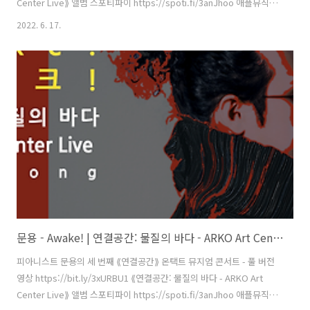
Center Live⟫ 앨범 스포티파이 https://spoti.fi/3anJhoo 애플뮤직
https://apple.co/38KdE7W 작곡・편곡・연주 문용(moonyong) 기
2022. 6. 17.
획・디자인・대본 김문용 연출・의상 장초영(TAra) 영상 유영균
STUDIO2F 음향 곽동준 K SOUND 촬영 유영균, 서두리 촬영보조 임오
성, 최인성 영상 재편집 문용(moonyong) [ 전시 ] 아르코미술관 ⟪횡단
하는 물질의 세계⟫ 𝓝𝓸𝓽𝓱𝓲𝓷𝓰 𝙈𝙖𝙠𝙚𝙨 𝐼𝑡𝑠𝑒𝑙𝑓 2021. 9.17 - 12.12 [ 공연
협력 ] 큐레이터 차승주 코디네이터 이시재 인턴 ..
문용 - Awake! | 연결공간: 물질의 바다 - ARKO Art Center Live(2021) 4K MV
피아니스트 문용의 세 번째 ⟪연결공간⟫ 온택트 뮤지엄 콘서트 - 풀 버전
영상 https://bit.ly/3xURBU1 ⟪연결공간: 물질의 바다 - ARKO Art
Center Live⟫ 앨범 스포티파이 https://spoti.fi/3anJhoo 애플뮤직