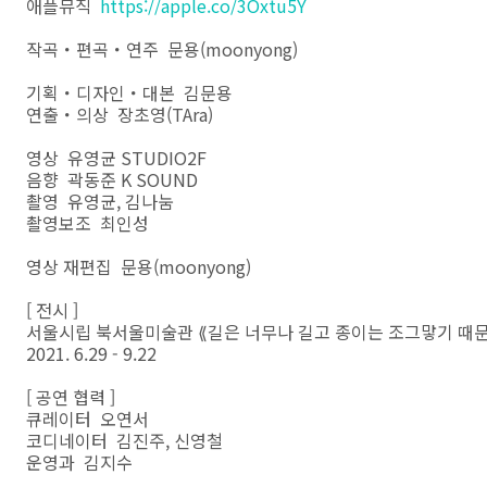
애플뮤직
https://apple.co/3Oxtu5Y
작곡・편곡・연주 문용(moonyong)
기획・디자인・대본 김문용
연출・의상 장초영(TAra)
영상 유영균 STUDIO2F
음향 곽동준 K SOUND
촬영 유영균, 김나눔
촬영보조 최인성
영상 재편집 문용(moonyong)
[ 전시 ]
서울시립 북서울미술관 ⟪길은 너무나 길고 종이는 조그맣기 때
2021. 6.29 - 9.22
[ 공연 협력 ]
큐레이터 오연서
코디네이터 김진주, 신영철
운영과 김지수