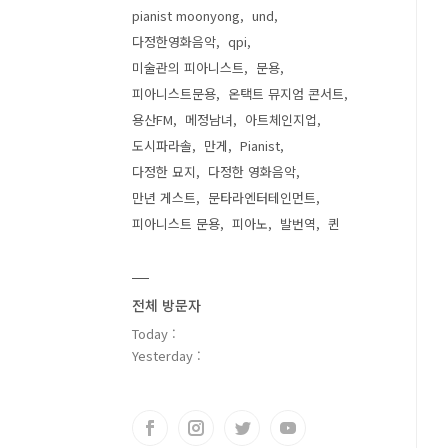
pianist moonyong
und
다정한영화음악
qpi
미술관의 피아니스트
문용
피아니스트문용
온택트 뮤지엄 콘서트
용산FM
메정남녀
아트체인지업
도시파라솔
만게
Pianist
다정한 묘지
다정한 영화음악
만년 게스트
문타라엔터테인먼트
피아니스트 문용
피아노
발번역
퀸
전체 방문자
Today :
Yesterday :