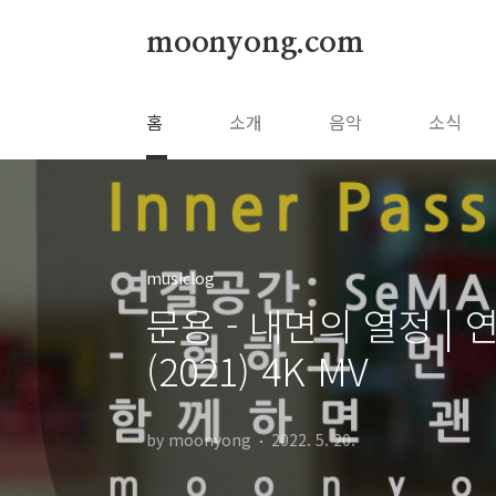
본문 바로가기
moonyong.com
홈
소개
음악
소식
musiclog
문용 - 내면의 열정 | 
(2021) 4K MV
by moonyong
2022. 5. 20.