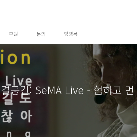
후원
문의
방명록
연결공간: SeMA Live - 험하고