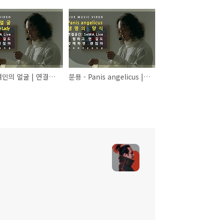
문용 - 여인의 얼굴 | 연결공간: SeMA Live - 험하고 먼 길도 함께하면 괜찮아(2021) 4K MV
문용 - Panis angelicus | 연결공간: SeMA Live - 험하고 먼 길도 함께하면 괜찮아(2021) 4K MV