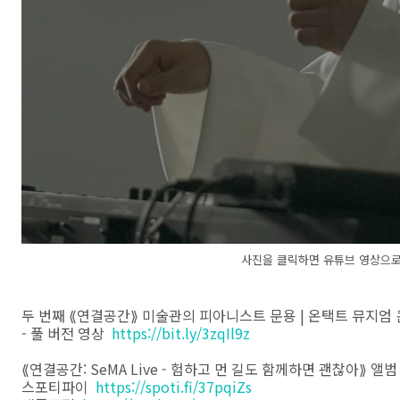
사진을 클릭하면 유튜브 영상으로
두 번째 ⟪연결공간⟫ 미술관의 피아니스트 문용 | 온택트 뮤지엄
- 풀 버전 영상
https://bit.ly/3zqIl9z
⟪연결공간: SeMA Live - 험하고 먼 길도 함께하면 괜찮아⟫ 앨범
스포티파이
https://spoti.fi/37pqiZs