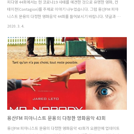
피다영 44회에서는 현 코로나19 사태를 예견한 것으로 유명한 영화, 컨
테이젼(Contagion)를 주제로 이야기 나누었습니다. 그럼 용산FM 피아
니스트 문용의 다정한 영화음악 44회를 들어보시기 바랍니다. 댓글과 좋
아요는 커다란 힘이 됩니다 :) www.podty.me/episode/14231397 피
2020. 3. 4.
아니스트 문용의 다정한 영화음악 44회 - 컨테이젼 [용산FM] 피아니스트
문용의 다정한 영화음악 44회 - 컨테이젼 [용산FM] * 진행: 문용 / 게스
트: 만게TAra / 기술: 문용 피다영 44회에서는 현 코로나19 사태를 예견
한 것으로 유명한 영화, 컨테이젼(Contagion)를 � www.podty.me
http://m.podbbang.com/ch/episode/7604?e=23410298 용산F..
용산FM 피아니스트 문용의 다정한 영화음악 43회
용산FM 피아니스트 문용의 다정한 영화음악 43회가 오랜만에 업데이트