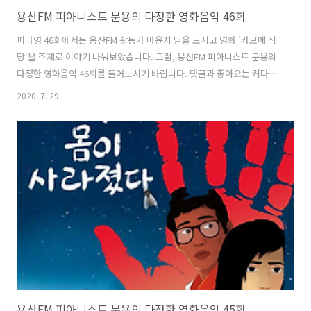
용산FM 피아니스트 문용의 다정한 영화음악 46회
피다영 46회에서는 용산FM 활동가 마윤지 님을 모시고 영화 '카모메 식
당'을 주제로 이야기 나눠보았습니다. 그럼, 용산FM 피아니스트 문용의
다정한 영화음악 46회를 들어보시기 바랍니다. 댓글과 좋아요는 커다란
힘이 됩니다 :) www.podty.me/episode/14232234 피아니스트 문용
2020. 7. 29.
의 다정한 영화음악 46회 - 카모메 식당 [용산FM] 피아니스트 문용의 다
정한 영화음악 46회 - 카모메 식당 [용산FM] * 진행: 문용 / 게스트: 만게
TAra, 마윤지 / 기술: 문용 ◈영화 : 카모메 식당 (Kamome Dinner ,
2006) - ◇ 한줄거리 : 일본인이 핀란드에서 www.podty.me
www.podbbang.com/ch/7604?e=23629267 2020-07-28 피아니스
트 ..
용산FM 피아니스트 문용의 다정한 영화음악 45회