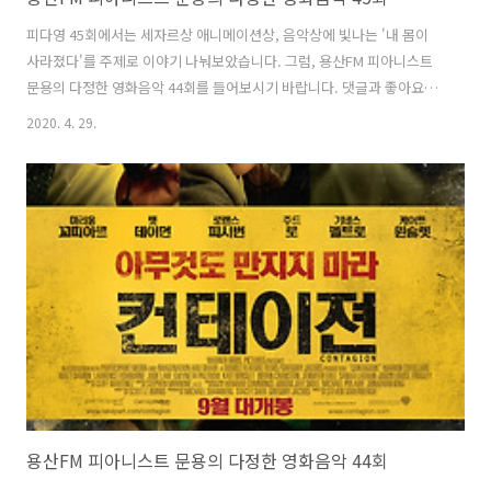
피다영 45회에서는 세자르상 애니메이션상, 음악상에 빛나는 '내 몸이
사라졌다'를 주제로 이야기 나눠보았습니다. 그럼, 용산FM 피아니스트
문용의 다정한 영화음악 44회를 들어보시기 바랍니다. 댓글과 좋아요는
커다란 힘이 됩니다 :) www.podty.me/episode/14231848 피아니스
2020. 4. 29.
트 문용의 다정한 영화음악 45회 - 내 몸이 사라졌다 [용산FM] 피아니스
트 문용의 다정한 영화음악 45회 - 내 몸이 사라졌다 [용산FM] * 진행: 문
용 / 게스트: 만게TAra / 기술: 문용 ◈영화 : 내 몸이 사라졌다 ( I Lost
My Body, 2019) - ◇ 한줄거리 : 내 손이 나를 찾아� www.podty.me
http://www.podbbang.com/ch/7604?e=23495602 20..
용산FM 피아니스트 문용의 다정한 영화음악 44회