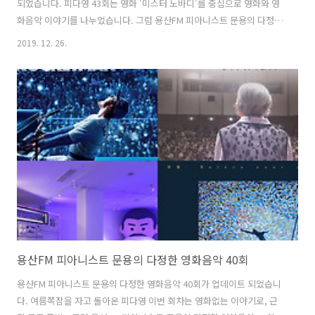
되었습니다. 피다영 43회는 영화 '미스터 노바디'를 중심으로 영화와 영
화음악 이야기를 나누었습니다. 그럼 용산FM 피아니스트 문용의 다정한
영화음악 43회를 들어보시기 바랍니다. 댓글과 좋아요는 커다란 힘이 됩
2019. 12. 26.
니다 :) www.podty.me/episode/14230888 피아니스트 문용의 다정
한 영화음악 43회 - 미스터 노바디 [용산FM] [용산FM] 2019-12-19 피아
니스트 문용의 다정한 영화음악 43회 : 미스터 노바디 진행: 문용 /게스
트: 만게TAra / 기술: 김문용 ◈피다영 43회차 영화 - 미스터 노바디
(Mr.Nobody , 2009) ◇ 인생은 선택의 연�� www.podty.me
http://www.podb..
용산FM 피아니스트 문용의 다정한 영화음악 40회
용산FM 피아니스트 문용의 다정한 영화음악 40회가 업데이트 되었습니
다. 여름쪽잠을 자고 돌아온 피다영 이번 회차는 영화없는 이야기로, 근