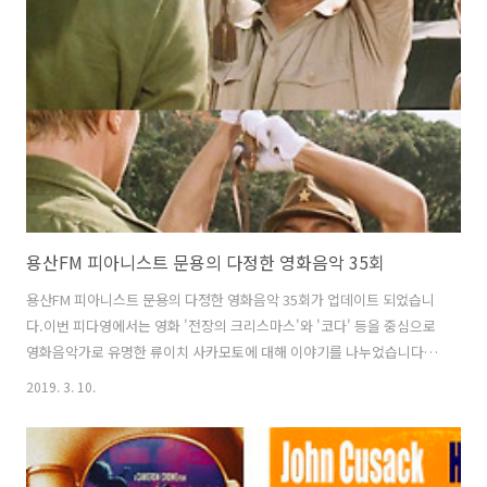
화음악 36회 - 영화 메콩호텔 [용산FM] * 진행: 문용 / 게스트: 만게TAra,
바이올리니스트 구자민 / 기술: 문용 오늘의 피다영을 있게 한 시초,
Violinist 구자민 님을 모시�� www.po..
용산FM 피아니스트 문용의 다정한 영화음악 35회
용산FM 피아니스트 문용의 다정한 영화음악 35회가 업데이트 되었습니
다.이번 피다영에서는 영화 '전장의 크리스마스'와 '코다' 등을 중심으로
영화음악가로 유명한 류이치 사카모토에 대해 이야기를 나누었습니다.
그럼 용산FM 피아니스트 문용의 다정한 영화음악 35회를 들어보시기 바
2019. 3. 10.
랍니다.댓글과 좋아요는 커다란 힘이 됩니다 :)
https://www.podty.me/episode/14229947
http://www.podbbang.com/ch/7604?e=22873843