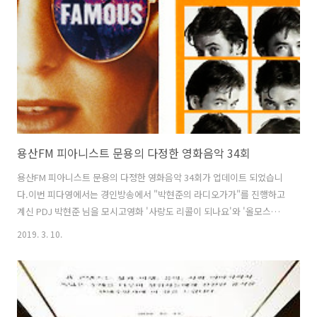
용산FM 피아니스트 문용의 다정한 영화음악 34회
용산FM 피아니스트 문용의 다정한 영화음악 34회가 업데이트 되었습니
다.이번 피다영에서는 경인방송에서 "박현준의 라디오가가"를 진행하고
계신 PDJ 박현준 님을 모시고영화 '사랑도 리콜이 되나요'와 '올모스트
페이머스'를 중심으로 영화와 영화음악 이야기를 나누었습니다. 그럼 용
2019. 3. 10.
산FM 피아니스트 문용의 다정한 영화음악 34회를 들어보시기 바랍니다.
댓글과 좋아요는 커다란 힘이 됩니다 :) [팟티]1부
https://www.podty.me/episode/142299452부
https://www.podty.me/episode/14229946 [팟빵]1부
http://www.podbbang.com/ch/7604?e=22808708 2부