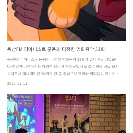
용산FM 피아니스트 문용의 다정한 영화음악 33회
용산FM 피아니스트 문용의 다정한 영화음악 33회가 업데이트 되었습니
다.이번 피다영에서는 해방촌 음악가 형제공업사 보컬 심영국 님을 모시
고디즈니 애니메이션 '라이온 킹'를 중심으로 영화와 영화음악 이야기를
나누었습니다. 그럼 용산FM 피아니스트 문용의 다정한 영화음악 33회를
2018. 12. 12.
들어보시기 바랍니다.댓글과 좋아요는 커다란 힘이 됩니다 :) 팟프리카:
https://www.podty.me/episode/14229944 팟빵:
http://www.podbbang.com/ch/7604?e=22791665