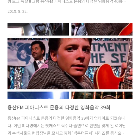
황 토크 폭발 !! 그럼 용산FM 피아니스트 문용의 다정한 영화음악 40회를
들어보시기 바랍니다. 댓글과 좋아요는 커다란 힘이 됩니다 :)
2019. 8. 22.
www.podty.me/episode/14230114 피아니스트 문용의 다정한 영화
음악 40회 [용산FM] 피아니스트 문용의 다정한 영화음악 40회 [용산FM]
* 진행: 문용 / 게스트: 만게TAra / 기술: 문용 ◇ 여름쪽잠을 자고 돌아온
피다영! ◇ 이번 회차는 영화없는 이야기로, 근황 토크 폭발 !! #용산FM
#� www.podty.me http://www.podbbang.com/ch/7604?
e=23152867 용산FM..
용산FM 피아니스트 문용의 다정한 영화음악 39회
용산FM 피아니스트 문용의 다정한 영화음악 39회가 업데이트 되었습니
다. 이번 피다영에서는 팟캐스트 락수다 출연으로 인연을 맺게 된 로이님
과 수색사운드 편집장님을 모시고 영화 '백투더퓨처' 시리즈를 중심으로