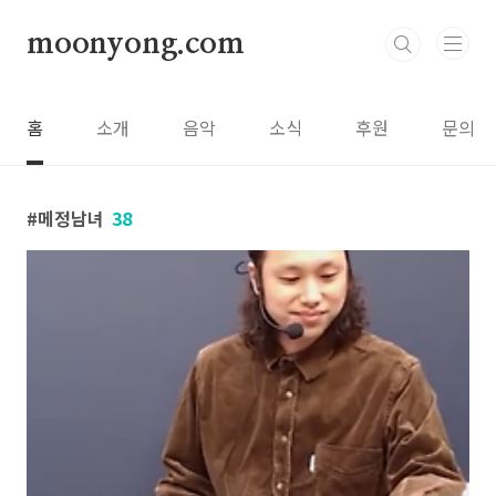
본문 바로가기
moonyong.com
홈
소개
음악
소식
후원
문의
메정남녀
38