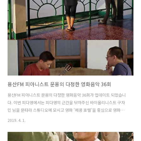
- 프란츠 [용산FM] * 진행: 문용 / 게스트: 만게TAra / 기술: 문용 피다영
37회에서는 프랑소와 오종이 감독하고 폴라 비어, 피에르 니네이가 주연
한 영화, 프 www.podty.me http://www.podbbang.com/ch/7604?
e=22905676 용산..
용산FM 피아니스트 문용의 다정한 영화음악 36회
용산FM 피아니스트 문용의 다정한 영화음악 36회가 업데이트 되었습니
다. 이번 피다영에서는 피다영의 근간을 닦아주신 바이올리니스트 구자
민 님을 문타라 스튜디오에 모시고 영화 '메콩 호텔'을 중심으로 영화와
영화음악 이야기를 나누었습니다. 그럼 용산FM 피아니스트 문용의 다정
2019. 4. 1.
한 영화음악 36회를 들어보시기 바랍니다. 댓글과 좋아요는 커다란 힘이
됩니다 :) www.podty.me/episode/14229948 피아니스트 문용의 다
정한 영화음악 36회 - 메콩호텔 [용산FM] 피아니스트 문용의 다정한 영