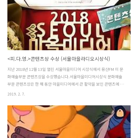
http://www.podbbang.com/ch/7604?e=22808709
<피.다.영.>콘텐츠상 수상 (서울마을라디오시상식)
지난 2018년 12월 13일 열린 서울마을미디어 시상식에서 용산FM 이 문
화예술부문 콘텐츠상을 수상했습니다.서울마을미디어시상식 문화예술
부문 콘텐츠상은 한 해 동안 마을미디어에서 큰 활약을 보인 콘텐츠에 대
해 서울마을미디어지원센터에서 시상하는 상입니다.시상식 당일 만게님
2019. 2. 7.
과 저는 독한 기침을 수반한 감기로 고생 중이어서 대리수상을 고려했지
만, 직접 수상하는 것이 의미가 있을 듯 하여 저만 참석을 했습니다. 수상
자들이 인터뷰를 영상으로 남겼는데, 기침을 참느라 정작 무슨 말을 했는
지 잘 기억이 나질 않습니다. 아무튼 수상의 기쁨을 제대로 나누지 못해
아쉬움이 남습니다.은 지난 1월 한 달 동안 안식월을 갖고, 2월 부터 이어
갈 예정입니다. 감사합니다! :)