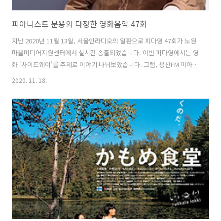
피아니스트 문용의 다정한 영화음악 47회
지난 2020년 11월 13일, 서울인라디오의 일환으로 피다영 47회가 노원
마을미디어지원센터에서 실시간 송출되었습니다. 이번 피다영에서는 영
화 '사이드웨이'를 주제로 이야기 나눠보았습니다. 그럼, 용산FM 피아니
스트 문용의 다정한 영화음악 47회를 들어보시기 바랍니다. 댓글과 좋아
2020. 11. 18.
요는 커다란 힘이 됩니다 :) www.podty.me/episode/14807857 피아
니스트 문용의 다정한 영화음악 47회 - 사이드웨이 [용산FM] 피아니스트
문용의 다정한 영화음악 47회 - 사이드웨이 [용산FM] 진행: 문용 / 게스
트: 만게TAra / 기술: 노원마을미디어지원센터 채우석 주임 *영화 : 사이
드웨이 (Side way , 2004) - ◇ 한줄거리 : 와인 www.podty.me
www.podbbang.co..