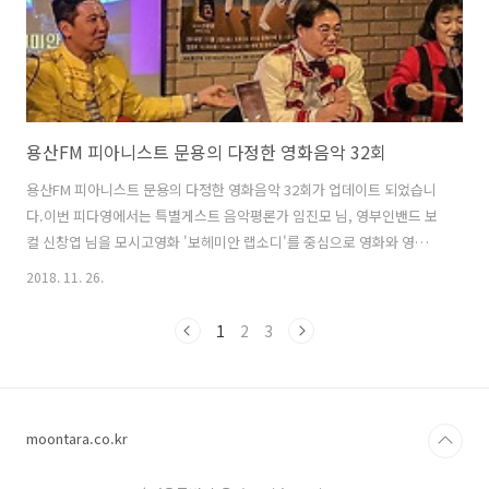
용산FM 피아니스트 문용의 다정한 영화음악 32회
용산FM 피아니스트 문용의 다정한 영화음악 32회가 업데이트 되었습니
다.이번 피다영에서는 특별게스트 음악평론가 임진모 님, 영부인밴드 보
컬 신창엽 님을 모시고영화 '보헤미안 랩소디'를 중심으로 영화와 영화음
악 이야기를 나누었습니다. 그리고 다양한 이벤트와 더불어 신창엽 님의
2018. 11. 26.
노래, 관객들의 싱어롱으로 가득 채워졌습니다. 이한결 그럼 용산FM 피
아니스트 문용의 다정한 영화음악 32회를 들어보시기 바랍니다.댓글과
1
2
3
좋아요는 커다란 힘이 됩니다 :) 팟프리카:
https://www.podty.me/episode/14229943 팟빵:
http://www.podbbang.com/ch/7604?e=22773049 당일 현장의 분
위기를 이지안 감독님께서 영상에 담아주셨습니다.아래 영상 감상해보
moontara.co.kr
시기 바랍니다. '피아니..