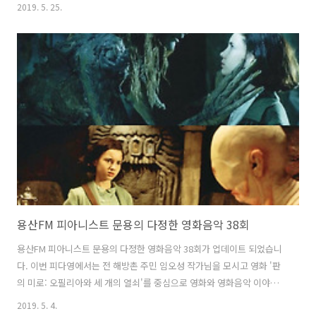
영화와 영화음악 이야기를 나누었습니다. 관련글: 팟캐스트 락[樂]:수다
2019. 5. 25.
출연 https://moonyong.com/6307 그럼 용산FM 피아니스트 문용의
다정한 영화음악 39회를 들어보시기 바랍니다. 댓글과 좋아요는 커다란
힘이 됩니다 :) 1부: www.podty.me/episode/14229951 피아니스트
문용의 다정한 영화음악 39회 1부 - 백투더퓨처 [용산FM] 피아니스트 문
용의 다정한 영화음악 39회 1부 - 백투더퓨처 [용산FM] * 진행: 문용 / 게
스트: 만게TAra, 락수다 로이..
용산FM 피아니스트 문용의 다정한 영화음악 38회
용산FM 피아니스트 문용의 다정한 영화음악 38회가 업데이트 되었습니
다. 이번 피다영에서는 전 해방촌 주민 임오성 작가님을 모시고 영화 '판
의 미로: 오필리아와 세 개의 열쇠'를 중심으로 영화와 영화음악 이야기
를 나누었습니다. 그럼 용산FM 피아니스트 문용의 다정한 영화음악 38
2019. 5. 4.