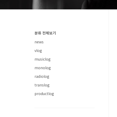
분류 전체보기
news
vlog
musiclog
monolog
radiolog
translog
productlog