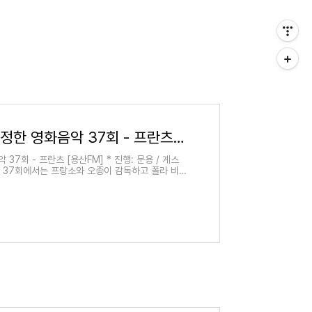
피아니스트 문용의 다정한 영화음악 37회 - 프란츠 [용산FM]
7회 - 프란츠 [용산FM] * 진행: 문용 / 게스
피다영 37회에서는 프랑소와 오종이 감독하고 폴라 비
 프