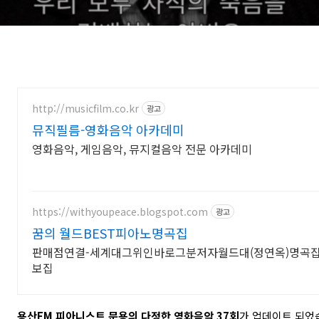
http://musicfilm.co.kr
광고
뮤직필름-영화음악 아카데미
영화음악, 게임음악, 뮤지컬음악 전문 아카데미
https://withyoupeace.blogspot.com
광고
꿈의 월드BEST피아노명곡집
판매점연결-세계대그위인바로그분저자월드대(정연옥)명곡집 
보집
용산FM 피아니스트 문용의 다정한 영화음악 37
회
가 업데이트 되었