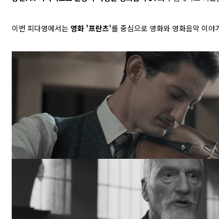
이번 피다영에서는
영화 '프란츠'
를
중심으로
영화와 영화음악 이야