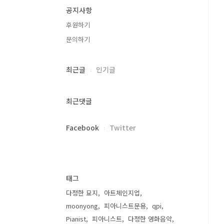
공지사항
후원하기
문의하기
최근글
인기글
최근댓글
Facebook
Twitter
태그
다정한 묘지
아트체인지업
moonyong
피아니스트문용
qpi
Pianist
피아니스트
다정한 영화음악