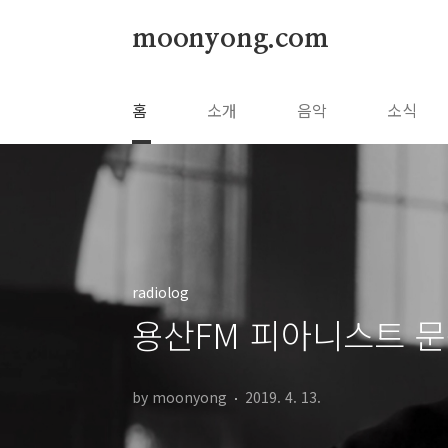
본문 바로가기
moonyong.com
홈
소개
음악
소식
radiolog
용산FM 피아니스트 문
by moonyong
2019. 4. 13.