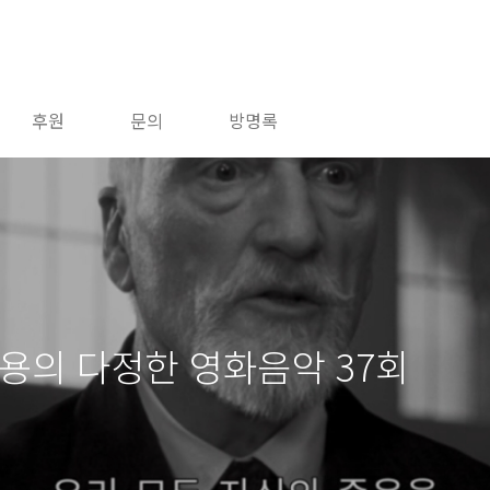
후원
문의
방명록
용의 다정한 영화음악 37회