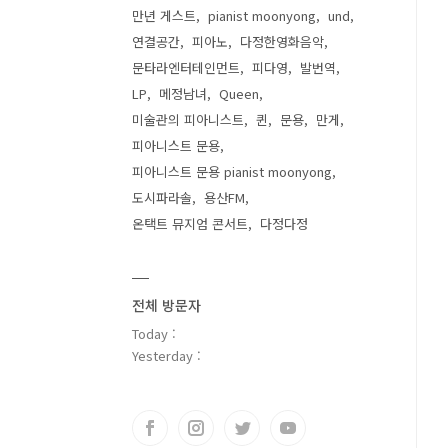
만년 게스트
pianist moonyong
und
연결공간
피아노
다정한영화음악
문타라엔터테인먼트
피다영
발번역
LP
메정남녀
Queen
미술관의 피아니스트
퀸
문용
만게
피아니스트 문용
피아니스트 문용 pianist moonyong
도시파라솔
용산FM
온택트 뮤지엄 콘서트
다정다정
전체 방문자
Today :
Yesterday :