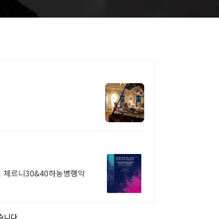
체르니30&40하농병행악
습니다.