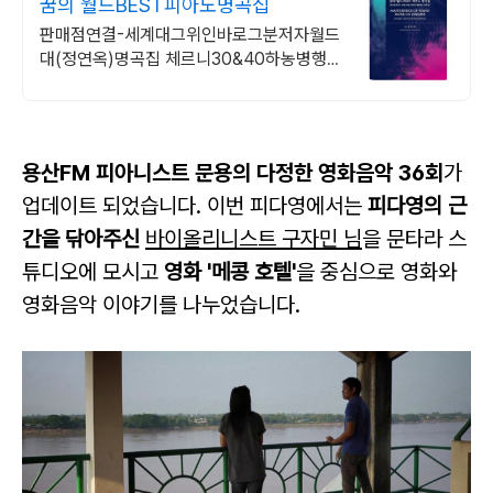
꿈의 월드BEST피아노명곡집
판매점연결-세계대그위인바로그분저자월드
대(정연옥)명곡집 체르니30&40하농병행악
보집
용산FM 피아니스트 문용의 다정한 영화음악 36
회
가
업데이트 되었습니다.
이번 피다영에서는
피다영의 근
간을 닦아주신
바이올리니스트 구자민 님
을 문타라 스
튜디오에
모시고
영화 '메콩 호텔'
을
중심으로
영화와
영화음악 이야기를 나누었습니다.