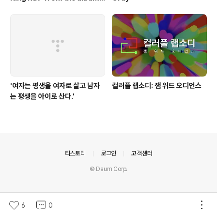
'Queen'(1973)
'여자는 평생을 여자로 살고 남자
컬러풀 랩소디: 잼 위드 오디언스
는 평생을 아이로 산다.'
의안내
티스토리
로그인
고객센터
© Daum Corp.
6
0