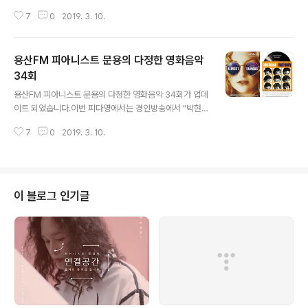
마스'와 '코다' 등을 중심으로 영화음악가로 유명한 류이치
7
0
2019. 3. 10.
사카모토에 대해 이야기를 나누었습니다. 그럼 용산FM 피
아니스트 문용의 다정한 영화음악 35회를 들어보시기 바
랍니다.댓글과 좋아요는 커다란 힘이 됩니다 :) https://w
용산FM 피아니스트 문용의 다정한 영화음악
ww.podty.me/episode/14229947 http://www.po
dbbang.com/ch/7604?e=22873843
34회
글 내용
용산FM 피아니스트 문용의 다정한 영화음악 34회가 업데
이트 되었습니다.이번 피다영에서는 경인방송에서 "박현준
의 라디오가가"를 진행하고 계신 PDJ 박현준 님을 모시고
7
0
2019. 3. 10.
영화 '사랑도 리콜이 되나요'와 '올모스트 페이머스'를 중심
으로 영화와 영화음악 이야기를 나누었습니다. 그럼 용산F
M 피아니스트 문용의 다정한 영화음악 34회를 들어보시
기 바랍니다.댓글과 좋아요는 커다란 힘이 됩니다 :) [팟티]
1부 https://www.podty.me/episode/142299452
이 블로그 인기글
부 https://www.podty.me/episode/14229946 [팟
빵]1부 http://www.podbbang.com/ch/7604?e=22
808708 2부 http://www.podbbang.com/ch/760
4?e=22808709