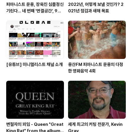
피아니스트 문용, 장욱진 심플정신
2022년, 어떻게 보낼 것인가? 2
기린다… 네 번째 ‘연결공간’, 9월
021년 점검과 새해 목표
23일 최초 공개
[유튜브] 미니멀리스트 채널 소개
용산FM 피아니스트 문용의 다정
한 영화음악 4회
변절자의 꾀임 - Queen "Great
세계 최고의 커팅 전문가, Kevin
King Rat" from the album
Gray