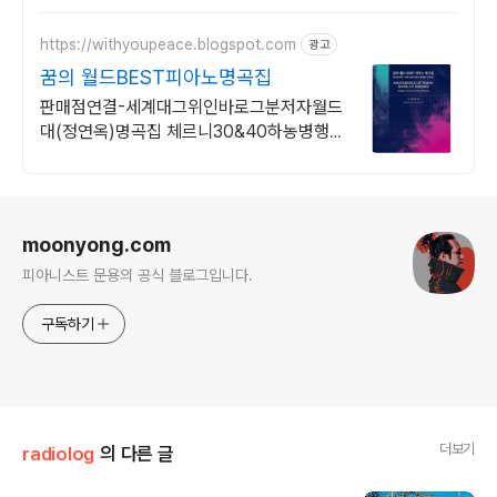
https://withyoupeace.blogspot.com
광고
꿈의 월드BEST피아노명곡집
판매점연결-세계대그위인바로그분저자월드
대(정연옥)명곡집 체르니30&40하농병행악
보집
로그 정보
moonyong.com
피아니스트 문용의 공식 블로그입니다.
구독하기
더보기
radiolog
의 다른 글