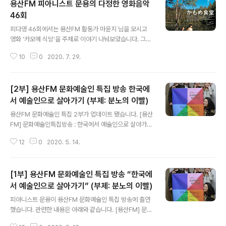
용산FM 피아니스트 문용의 다정한 영화음악
46회
글 내용
피다영 46회에서는 용산FM 활동가 마윤지 님을 모시고
영화 '카모메 식당'을 주제로 이야기 나눠보았습니다. 그럼,
용산FM 피아니스트 문용의 다정한 영화음악 46회를 들어
10
0
2020. 7. 29.
보시기 바랍니다. 댓글과 좋아요는 커다란 힘이 됩니다 :)
www.podty.me/episode/14232234 피아니스트 문
용의 다정한 영화음악 46회 - 카모메 식당 [용산FM] 피아
[2부] 용산FM 문화예술인 특집 방송 한국에
니스트 문용의 다정한 영화음악 46회 - 카모메 식당 [용산
FM] * 진행: 문용 / 게스트: 만게TAra, 마윤지 / 기술: 문용
서 예술인으로 살아가기 (부제: 분노의 이빨)
글 내용
◈영화 : 카모메 식당 (Kamome Dinner , 2006) - ◇
용산FM 문화예술인 특집 2부가 업데이트 됐습니다. [용산
한줄거리 : 일본인이 핀란드에서 www.podty.me www.
FM] 문화예술인특집방송 : 한국에서 예술인으로 살아가기
podbbang.com/ch/7604?e=23629267 2020-0
2부 (부제 - 분노의 이빨) *진행 : 만게(초영) / 게스트 : 문
7-28 피아니스트 ..
12
0
2020. 5. 14.
용, 윤지, 언희, 오성 / 기술 : 혜원 / 편집 : 윤지 2020 문화
예술인 특집 방송 2부!! 더욱 강력해진 재미!! 도시의 방랑
자들과 함께, 한국에서 예술인으로 살아가는 이야기 들어
[1부] 용산FM 문화예술인 특집 방송 “한국에
봅니다. 방송듣기 : http://www.podbbang.com/ch/7
604?e=23529074
서 예술인으로 살아가기” (부제: 분노의 이빨)
글 내용
피아니스트 문용이 용산FM 문화예술인 특집 방송에 출연
했습니다. 관련한 내용은 아래와 같습니다. [용산FM] 문화
예술인특집방송 : 한국에서 예술인으로 살아가기 1부 (부제