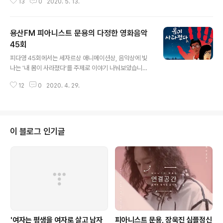
13
0
2020. 5. 13.
- 분노의 이빨) *진행 : 만게(초영) / 게스트 : 문용, 윤지, 언
희, 오성 / 기술 : 혜원 / 편집 : 윤지 ⠀ 용산FM, 2020 문화
예술인 특집 방송 ! 도시의 방랑자들과 함께, 한국에서 예술
용산FM 피아니스트 문용의 다정한 영화음악
인으로 살아가는 이야기 들어봅니다 2부는 내일 공개~ 뚜
루루~~ 방송듣기 : http://www.podbbang.com/ch/7
45회
글 내용
604?e=23527886
피다영 45회에서는 세자르상 애니메이션상, 음악상에 빛
나는 '내 몸이 사라졌다'를 주제로 이야기 나눠보았습니다.
그럼, 용산FM 피아니스트 문용의 다정한 영화음악 44회
12
0
2020. 4. 29.
를 들어보시기 바랍니다. 댓글과 좋아요는 커다란 힘이 됩
니다 :) www.podty.me/episode/14231848 피아니
스트 문용의 다정한 영화음악 45회 - 내 몸이 사라졌다
[용산FM] 피아니스트 문용의 다정한 영화음악 45회 - 내
몸이 사라졌다 [용산FM] * 진행: 문용 / 게스트: 만게TAra
이 블로그 인기글
/ 기술: 문용 ◈영화 : 내 몸이 사라졌다 ( I Lost My Bod
y, 2019) - ◇ 한줄거리 : 내 손이 나를 찾아� www.po
dty.me http://www.podbbang.com/ch/7604?e=
23495602 20..
'여자는 평생을 여자로 살고 남자
피아니스트 문용, 장욱진 심플정신