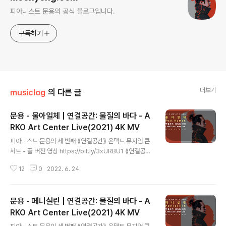
피아니스트 문용의 공식 블로그입니다.
구독하기
더보기
musiclog
의 다른 글
문용 - 물아일체 | 연결공간: 물질의 바다 - A
RKO Art Center Live(2021) 4K MV
글 내용
피아니스트 문용의 세 번째 ⟪연결공간⟫ 온택트 뮤지엄 콘
서트 - 풀 버전 영상 https://bit.ly/3xURBU1 ⟪연결공간:
물질의 바다 - ARKO Art Center Live⟫ 앨범 스포티파
12
0
2022. 6. 24.
이 https://spoti.fi/3anJhoo 애플뮤직 https://apple.
co/38KdE7W 작곡・편곡・연주 문용(moonyong) 기
획・디자인・대본 김문용 연출・의상 장초영(TAra) 영상
문용 - 페니실린 | 연결공간: 물질의 바다 - A
유영균 STUDIO2F 음향 곽동준 K SOUND 촬영 유영균,
서두리 촬영보조 임오성, 최인성 영상 재편집 문용(moon
RKO Art Center Live(2021) 4K MV
글 내용
yong) [ 전시 ] 아르코미술관 ⟪횡단하는 물질의 세계⟫ 𝓝