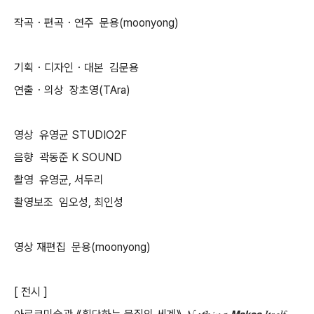
작곡・편곡・연주 문용(moonyong)
기획・디자인・대본 김문용
연출・의상 장초영(TAra)
영상 유영균 STUDIO2F
음향 곽동준 K SOUND
촬영 유영균, 서두리
촬영보조 임오성, 최인성
영상 재편집 문용(moonyong)
[ 전시 ]