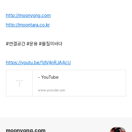
http://moonyong.com
http://moontara.co.kr
#연결공간 #문용 #물질의바다
https://youtu.be/1dV4nRJA4cU
- YouTube
www.youtube.com
로그 정보
moonyong.com