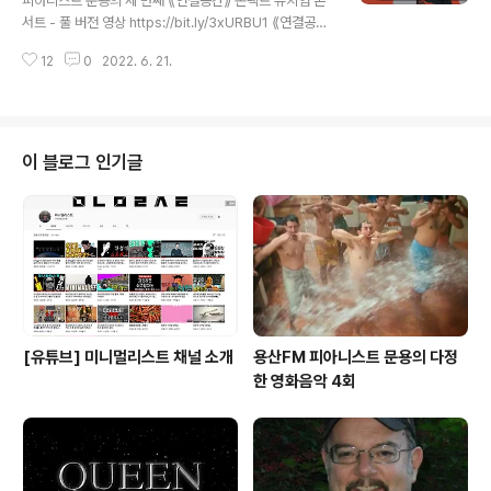
피아니스트 문용의 세 번째 ⟪연결공간⟫ 온택트 뮤지엄 콘
𝓸𝓽𝓱𝓲𝓷𝓰 𝙈𝙖𝙠𝙚𝙨 𝐼𝑡𝑠𝑒𝑙𝑓 2021. 9.17 - 12.12 [ 공연 협력
서트 - 풀 버전 영상 https://bit.ly/3xURBU1 ⟪연결공간:
] 큐레이터 차승주 코디네이터 이시재 인턴 ..
물질의 바다 - ARKO Art Center Live⟫ 앨범 스포티파
12
0
2022. 6. 21.
이 https://spoti.fi/3anJhoo 애플뮤직 https://apple.
co/38KdE7W 작곡・편곡・연주 문용(moonyong) 기
획・디자인・대본 김문용 연출・의상 장초영(TAra) 영상
유영균 STUDIO2F 음향 곽동준 K SOUND 촬영 유영균,
서두리 촬영보조 임오성, 최인성 영상 재편집 문용(moon
이 블로그 인기글
yong) [ 전시 ] 아르코미술관 ⟪횡단하는 물질의 세계⟫ 𝓝
𝓸𝓽𝓱𝓲𝓷𝓰 𝙈𝙖𝙠𝙚𝙨 𝐼𝑡𝑠𝑒𝑙𝑓 2021. 9.17 - 12.12 [ 공연 협력
] 큐레이터 차승주 코디네이터 이시재 인턴 ..
[유튜브] 미니멀리스트 채널 소개
용산FM 피아니스트 문용의 다정
한 영화음악 4회