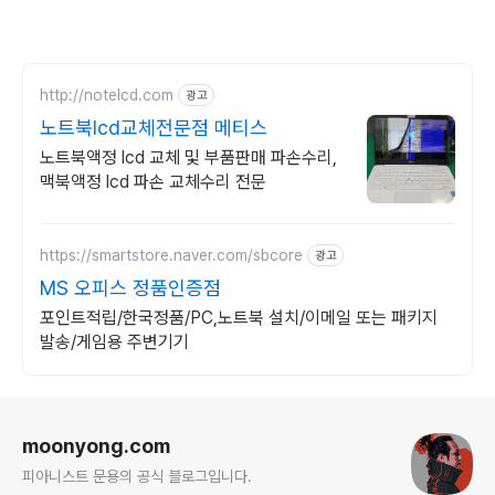
http://notelcd.com
광고
노트북lcd교체전문점 메티스
노트북액정 lcd 교체 및 부품판매 파손수리,
맥북액정 lcd 파손 교체수리 전문
https://smartstore.naver.com/sbcore
광고
MS 오피스 정품인증점
포인트적립/한국정품/PC,노트북 설치/이메일 또는 패키지
발송/게임용 주변기기
로그 정보
moonyong.com
피아니스트 문용의 공식 블로그입니다.