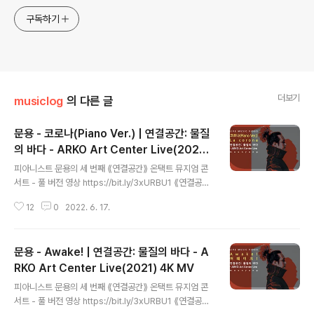
구독하기
더보기
musiclog
의 다른 글
문용 - 코로나(Piano Ver.) | 연결공간: 물질
의 바다 - ARKO Art Center Live(2021)
글 내용
4K MV
피아니스트 문용의 세 번째 ⟪연결공간⟫ 온택트 뮤지엄 콘
서트 - 풀 버전 영상 https://bit.ly/3xURBU1 ⟪연결공간:
물질의 바다 - ARKO Art Center Live⟫ 앨범 스포티파
12
0
2022. 6. 17.
이 https://spoti.fi/3anJhoo 애플뮤직 https://apple.
co/38KdE7W 작곡・편곡・연주 문용(moonyong) 기
획・디자인・대본 김문용 연출・의상 장초영(TAra) 영상
문용 - Awake! | 연결공간: 물질의 바다 - A
유영균 STUDIO2F 음향 곽동준 K SOUND 촬영 유영균,
서두리 촬영보조 임오성, 최인성 영상 재편집 문용(moon
RKO Art Center Live(2021) 4K MV
글 내용
yong) [ 전시 ] 아르코미술관 ⟪횡단하는 물질의 세계⟫ 𝓝
피아니스트 문용의 세 번째 ⟪연결공간⟫ 온택트 뮤지엄 콘
𝓸𝓽𝓱𝓲𝓷𝓰 𝙈𝙖𝙠𝙚𝙨 𝐼𝑡𝑠𝑒𝑙𝑓 2021. 9.17 - 12.12 [ 공연 협력
서트 - 풀 버전 영상 https://bit.ly/3xURBU1 ⟪연결공간:
] 큐레이터 차승주 코디네이터 이시재 인턴 ..