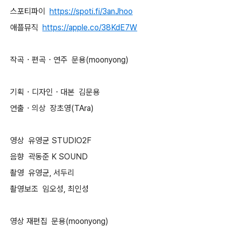
스포티파이
https://spoti.fi/3anJhoo
애플뮤직
https://apple.co/38KdE7W
작곡・편곡・연주 문용(moonyong)
기획・디자인・대본 김문용
연출・의상 장초영(TAra)
영상 유영균 STUDIO2F
음향 곽동준 K SOUND
촬영 유영균, 서두리
촬영보조 임오성, 최인성
영상 재편집 문용(moonyong)