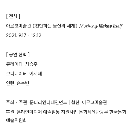
[ 전시 ]
아르코미술관 ⟪횡단하는 물질의 세계⟫ 𝓝𝓸𝓽𝓱𝓲𝓷𝓰 𝙈𝙖𝙠𝙚𝙨 𝐼𝑡𝑠𝑒𝑙𝑓
2021. 9.17 - 12.12
[ 공연 협력 ]
큐레이터 차승주
코디네이터 이시재
인턴 송수빈
주최・주관 문타라엔터테인먼트 | 협찬 아르코미술관
후원 온라인미디어 예술활동 지원사업 문화체육관광부 한국문화
예술위원회