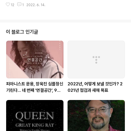
물질의 바다 - ARKO Art Center Live⟫ 앨범 스포티파
12
1
2022. 6. 14.
이 https://spoti.fi/3anJhoo 애플뮤직 https://apple.
co/38KdE7W 작곡・편곡・연주 문용(moonyong) 기
획・디자인・대본 김문용 연출・의상 장초영(TAra) 영상
유영균 STUDIO2F 음향 곽동준 K SOUND 촬영 유영균,
서두리 촬영보조 임오성, 최인성 영상 재편집 문용(moon
이 블로그 인기글
yong) [ 전시 ] 아르코미술관 ⟪횡단하는 물질의 세계⟫ 𝓝
𝓸𝓽𝓱𝓲𝓷𝓰 𝙈𝙖𝙠𝙚𝙨 𝐼𝑡𝑠𝑒𝑙𝑓 2021. 9.17 - 12.12 [ 공연 협력
] 큐레이터 차승주 코디네이터 이시재 인턴 ..
피아니스트 문용, 장욱진 심플정신
2022년, 어떻게 보낼 것인가? 2
기린다… 네 번째 ‘연결공간’, 9월
021년 점검과 새해 목표
23일 최초 공개