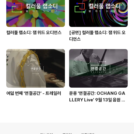
컬러풀 랩소디: 잼 위드 오디언스
[공연] 컬러풀 랩소디: 잼 위드 오
디언스
여덟 번째 '연결공간' - 트레일러
문용 '연결공간: OCHANG GA
LLERY Live' 9월 13일 음원 발
매
의안내