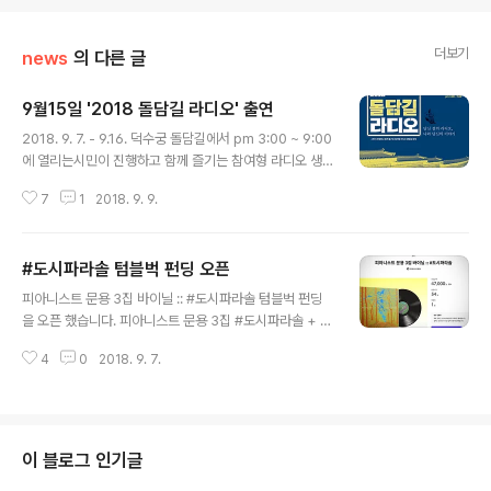
더보기
news
의 다른 글
9월15일 '2018 돌담길 라디오' 출연
글 내용
2018. 9. 7. - 9.16. 덕수궁 돌담길에서 pm 3:00 ~ 9:00
에 열리는시민이 진행하고 함께 즐기는 참여형 라디오 생
방송 축제 2018 돌담길 라디오에 용산FM '피아니스트 문
7
1
2018. 9. 9.
용의 多情한 영화음악'이 출연합니다. 만년게스트 타라의
입담과 피아니스트 문용의 라이브 연주가 함께 할이번 20
18 돌담길 라디오 '多情한 영화음악'은 9월 15일 (토) 오
#도시파라솔 텀블벅 펀딩 오픈
후 6시~7시 덕수궁 돌담길 '공연존'에서 시민 여러분들과
글 내용
함께 합니다. 주최 : 방송통신위원회 서울특별시 성북구주
피아니스트 문용 3집 바이닐 :: #도시파라솔 텀블벅 펀딩
관 : 시청자미디어재단 서울시청자미디어센터주관방송사 :
을 오픈 했습니다. 피아니스트 문용 3집 #도시파라솔 + 2
관악FM(사)관악공동체라디오 mapoFM(사)마포공동체
019년 3월 발매 예정 + 자작곡 9트랙 수록 + 보증된 33
라디오
4
0
2018. 9. 7.
3 수기넘버링 한정반 + 33 1/3 RPM 12인치 180g 중량
반 바이닐 + 오리지널 아트워크 by 오석원 + 텀블벅 얼리
버드 33 + 39 한정 할인 자세한 내용은 #도시파라솔 텀
블벅 페이지에서 확인해보시기 바랍니다.33명+39명 얼
리버드 할인도 있으니 많은 관심과 후원 바랍니다. 감사합
이 블로그 인기글
니다 :) [#도시파라솔 펀딩 페이지로 이동하기]