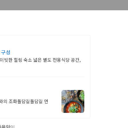
 구성
라이빗한 힐링 숙소 넓은 별도 전용식당 공간,
와의 조화돌담길돌담길 연
화음악
이