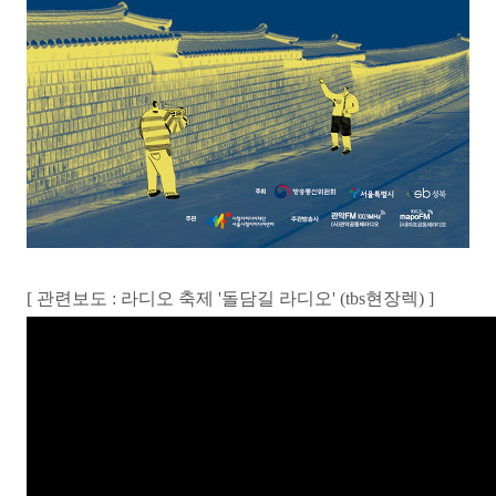
[ 관련보도 :
라디오 축제 '돌담길 라디오' (
tbs현장렉) ]