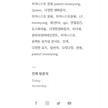
피아니스트 문용 pianist moonyong
Queen
다정한 영화음악
피아니스트 문용
피아니스트문용
LP
moonyong
용산FM
qpi
연결공간
도시파라솔
다정한영화음악
피다영
문타라엔터테인먼트
피아니스트
온택트 뮤지엄 콘서트
만게
다정한 묘지
발번역
다정다정
문용
pianist moonyong
전체 방문자
Today :
Yesterday :