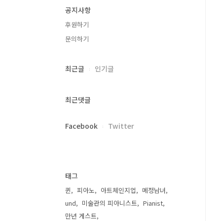
공지사항
후원하기
문의하기
최근글
인기글
최근댓글
Facebook
Twitter
태그
퀸
피아노
아트체인지업
메정남녀
und
미술관의 피아니스트
Pianist
만년 게스트