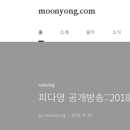
본문 바로가기
moonyong.com
홈
소개
음악
소식
radiolog
피다영 공개방송::201
by moonyong
2018. 9. 16.