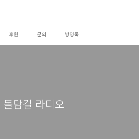
후원
문의
방명록
8 돌담길 라디오