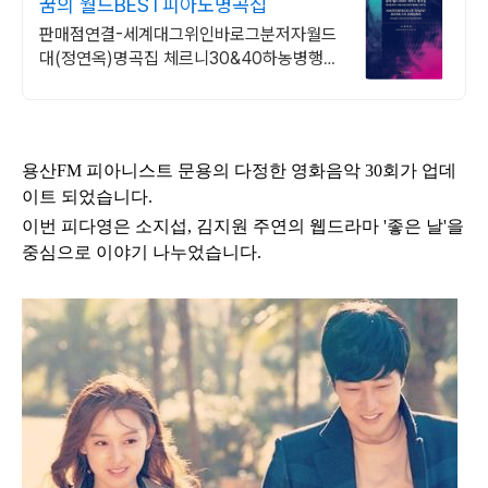
꿈의 월드BEST피아노명곡집
판매점연결-세계대그위인바로그분저자월드
대(정연옥)명곡집 체르니30&40하농병행악
보집
용산FM 피아니스트 문용의 다정한 영화음악 30
회
가 업데
이트 되었습니다.
이번 피다영은 소지섭, 김지원 주연의
웹드라마 '좋은 날'
을
중심으로 이야기 나누었습니다.