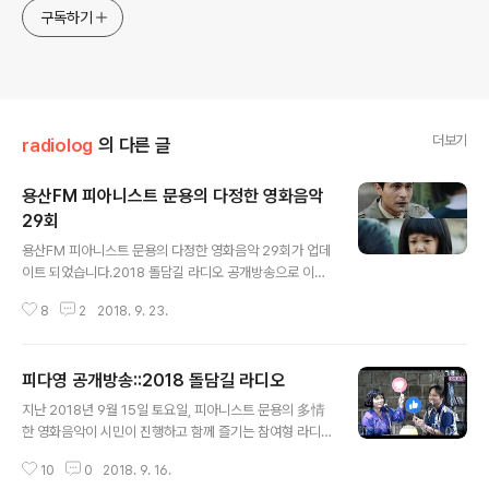
구독하기
더보기
radiolog
의 다른 글
용산FM 피아니스트 문용의 다정한 영화음악
29회
글 내용
용산FM 피아니스트 문용의 다정한 영화음악 29회가 업데
이트 되었습니다.2018 돌담길 라디오 공개방송으로 이뤄
진 이번 피다영은한국전쟁에 참전한 터키인 슐레이만과 고
8
2
2018. 9. 23.
아가 된 아일라의 실화를 바탕으로 한 영화 '아일라'를 중심
으로 이야기 나누었습니다. 그럼 피아니스트 문용의 라이
브 연주와 함께한 용산FM 피아니스트 문용의 다정한 영화
피다영 공개방송::2018 돌담길 라디오
음악 29회를 들어보시기 바랍니다.댓글과 좋아요는 커다
글 내용
란 힘이 됩니다 :) 팟프리카: https://www.podty.me/e
지난 2018년 9월 15일 토요일, 피아니스트 문용의 多情
pisode/14229940팟빵: http://www.podbbang.co
한 영화음악이 시민이 진행하고 함께 즐기는 참여형 라디
m/ch/7604?e=22720946
오 생방송 축제 2018 돌담길 라디오에 참석했습니다. [ 관
10
0
2018. 9. 16.
련보도 : 라디오 축제 '돌담길 라디오' (tbs현장렉) ] 피아니