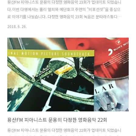
용산FM 피아니스트 문용의 다정한 영화음악 23회가 업데이트 되었습니
다.이번 다영에서는 줄리 델피와 에단호크 주연의 "비포선셋"을 중심으
로 이야기를 나눴습니다. 다정한 영화음악 23회 녹음은 문타라스튜디오
에서 이뤄졌으며게스트로는 본명을 밝히길 꺼리는 '용광로맨'이라는 분
2018. 6. 26.
이 출연하셨습니다. 그럼 용산FM 피아니스트 문용의 다정한 영화음악
23회를 들어보시기 바랍니다.댓글과 좋아요는 커다란 힘이 됩니다 :) 팟
티: https://www.podty.me/episode/14229933팟빵:
http://www.podbbang.com/ch/7604?e=22638785
용산FM 피아니스트 문용의 다정한 영화음악 22회
용산FM 피아니스트 문용의 다정한 영화음악 22회가 업데이트 되었습니