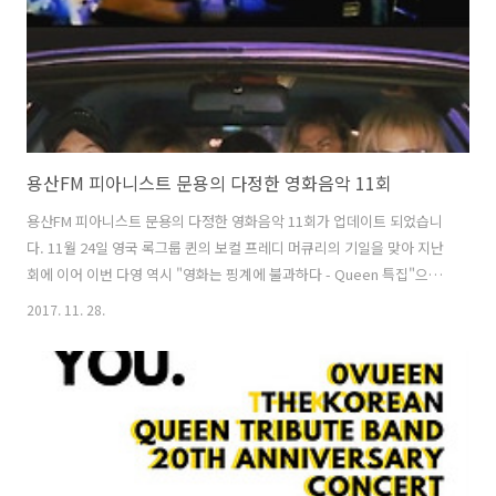
용산FM 피아니스트 문용의 다정한 영화음악 11회
용산FM 피아니스트 문용의 다정한 영화음악 11회가 업데이트 되었습니
다. 11월 24일 영국 록그룹 퀸의 보컬 프레디 머큐리의 기일을 맞아 지난
회에 이어 이번 다영 역시 "영화는 핑계에 불과하다 - Queen 특집"으로
진행되었습니다. 물론 10회와 11회 녹음은 같은 날 ㅋ 한국 퀸 팬클럽
2017. 11. 28.
Queen Forever 의 운영자이자 신촌 뮤직펍 Bohemian PJ의 운영자이
신 보헤미안PJ 님을 게스트로 모시고 플래시 고든(1980), 메트로폴리스
(1984), 하이랜더(1986), 웨인즈 월드(1992) 등을 중심으로 퀸의 음악에
대해 이야기 나눠보았습니다. [관련 링크] Queen Forever 다음 카페
Queen Forever 페이스북 다정한 영화음악 11회 녹음은 문타라스튜디
오에서 이뤄졌습니다. ..