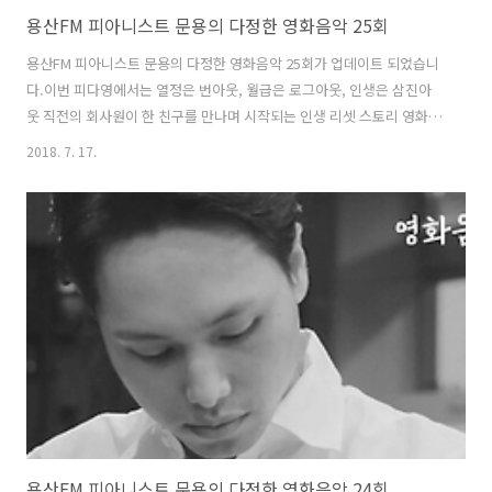
용산FM 피아니스트 문용의 다정한 영화음악 25회
용산FM 피아니스트 문용의 다정한 영화음악 25회가 업데이트 되었습니
다.이번 피다영에서는 열정은 번아웃, 월급은 로그아웃, 인생은 삼진아
웃 직전의 회사원이 한 친구를 만나며 시작되는 인생 리셋 스토리 영화
"잠깐, 회사 좀 관두고 올게"에 대해 이야기 나누었습니다. 여러분들의
2018. 7. 17.
성원에 힘입어 피다영이 1주년을 맞았습니다!이번 피다영은 2018년 7월
16일 오후4시 부터 생방송으로 진행되었습니다. 그럼 용산FM 피아니스
트 문용의 다정한 영화음악 25회를 들어보시기 바랍니다.댓글과 좋아요
는 커다란 힘이 됩니다 :) 팟티:
https://www.podty.me/episode/14229935팟빵:
http://www.podbbang.com/ch/7604?e=22659711
용산FM 피아니스트 문용의 다정한 영화음악 24회