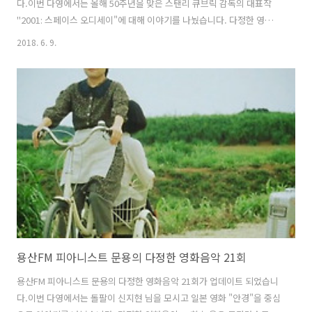
다.이번 다영에서는 올해 50주년을 맞은 스탠리 큐브릭 감독의 대표작
"2001: 스페이스 오디세이"에 대해 이야기를 나눴습니다. 다정한 영화음
악 22회 녹음은 문타라스튜디오에서 이뤄졌습니다. 그럼 용산FM 피아니
2018. 6. 9.
스트 문용의 다정한 영화음악 22회를 들어보시기 바랍니다.댓글과 좋아
요는 커다란 힘이 됩니다 :) 팟티:
https://www.podty.me/episode/14229932팟빵:
http://www.podbbang.com/ch/7604?e=22626565
용산FM 피아니스트 문용의 다정한 영화음악 21회
용산FM 피아니스트 문용의 다정한 영화음악 21회가 업데이트 되었습니
다.이번 다영에서는 돌팔이 신지현 님을 모시고 일본 영화 "안경"을 중심