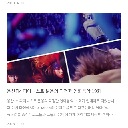
영화 "셰이프 오브 워터 : 사랑의 모양"을 중심으로 이야기를 나눴습니
2018. 4. 28.
다. 만게 님은 사정상 출연하지 못했습니다.10,000-1=9,999 구구구구비
둘기 비둘기게스트 비둘게 님이다 이제ㅋㅋㅋ 다정한 영화음악 20회 녹
음은 문타라스튜디오에서 이뤄졌습니다. 그럼 용산FM 피아니스트 문용
의 다정한 영화음악 20회를 들어보시기 바랍니다.댓글과 좋아요는 커다
란 힘이 됩니다 :) 팟티: https://www.podty.me/episode/14229930
팟빵: http://www.podbbang.com/ch/760..
용산FM 피아니스트 문용의 다정한 영화음악 19회
용산FM 피아니스트 문용의 다정한 영화음악 19회가 업데이트 되었습니
다.이번 다영에서는 X JAPAN의 이야기를 담은 다큐멘터리 영화 "We
Are X"를 중심으로그들과 그들의 음악에 대해 이야기를 나누며 추억을
소환 했습니다.만게 님은 노래방이 가고 싶어졌다고 ㅋ 다정한 영화음악
2018. 3. 28.