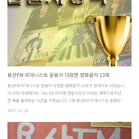
http://www.podbbang.com/ch/7604?e=22542277
용산FM 피아니스트 문용의 다정한 영화음악 13회
용산FM 피아니스트 문용의 다정한 영화음악 13회가 업데이트 되었습니
다.이번 다영에서는 '2017년 피다영 연말시상식'이라는 제목으로지난
한 해를 돌아보는 시간을 가졌습니다 그럼 용산FM 피아니스트 문용의 다
정한 영화음악 13회를 들어보시기 바랍니다.댓글과 좋아요는 많은 힘이
2017. 12. 25.
됩니다. 팟티: https://www.podty.me/episode/14229923팟빵:
http://www.podbbang.com/ch/7604?e=22487337