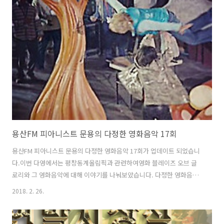
https://www.podty.me/episode/14229928팟빵:
http://www.podbbang.com/ch/7604?e=22554352
용산FM 피아니스트 문용의 다정한 영화음악 17회
용산FM 피아니스트 문용의 다정한 영화음악 17회가 업데이트 되었습니
다.이번 다영에서는 평창동계올림픽과 관련하여영화 블레이즈 오브 글
로리와 그 영화음악에 대해 이야기를 나눠보았습니다. 다정한 영화음악
17회 녹음은 문타라스튜디오에서 이뤄졌습니다. 그럼 용산FM 피아니스
2018. 2. 26.
트 문용의 다정한 영화음악 17회를 들어보시기 바랍니다.댓글과 좋아요
는 커다란 힘이 됩니다 :) 팟티:
https://www.podty.me/episode/14229927팟빵: