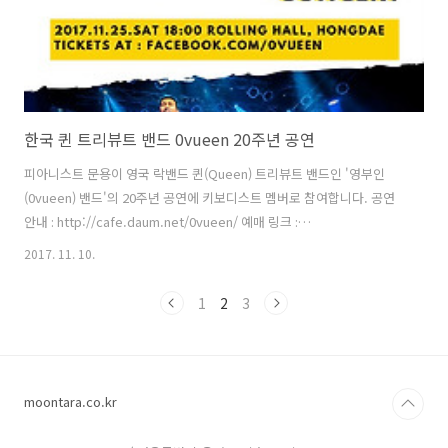
한국 퀸 트리뷰트 밴드 0vueen 20주년 공연
피아니스트 문용이 영국 락밴드 퀸(Queen) 트리뷰트 밴드인 '영부인
(0vueen) 밴드'의 20주년 공연에 키보디스트 멤버로 참여합니다. 공연
안내 : http://cafe.daum.net/0vueen/ 예매 링크 :
https://goo.gl/forms/p9RkbS0U3oXnPsXj1 오프라인 예매 : 신촌 보
2017. 11. 10.
헤이만PJ 뮤직펍 (서울 서대문구 연세로7안길 25, 2층) 프레디 머큐리
가, 또 퀸의 음악이 그리우신 분들은 찾아와주시면 감사하겠습니다^^ 아
1
2
3
래는 작년 공연 중 일부 영상입니다. 참고로, 제가 진행하고 있는 용산FM
"피아니스트 문용의 다정한 영화음악"에서 퀸 특집을 준비했습니다.한
국 퀸 팬클럽 Queen Forever의 운영자이신 보헤미안PJ님을 모시고 이
야기 나눴습니다. [ 방송듣기 : ..
moontara.co.kr