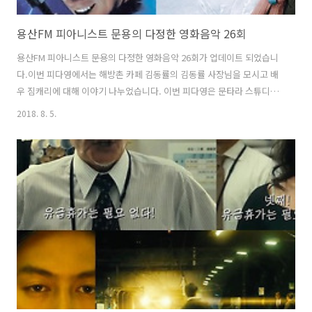
용산FM 피아니스트 문용의 다정한 영화음악 26회
용산FM 피아니스트 문용의 다정한 영화음악 26회가 업데이트 되었습니
다.이번 피다영에서는 해방촌 카페 김동률의 김동률 사장님을 모시고 배
우 짐캐리에 대해 이야기 나누었습니다. 이번 피다영은 문타라 스튜디오
에서 녹음되었습니다. 그럼 용산FM 피아니스트 문용의 다정한 영화음악
2018. 8. 5.
26회를 들어보시기 바랍니다.댓글과 좋아요는 커다란 힘이 됩니다 :) [팟
티]1부https://www.podty.me/episode/142299362부
https://www.podty.me/episode/14229937 [팟빵]1부
http://www.podbbang.com/ch/7604?e=22674820 2부
http://www.podbbang.com/ch/7604?e=22674826