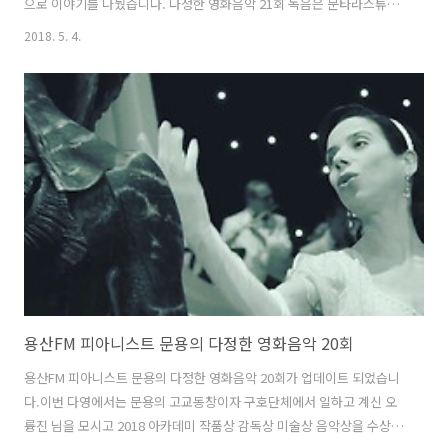
으로 이야기를 나눴습니다. 다정한 영화음악 21회 녹음은 문타라스튜디
오에서 이뤄졌습니다. 그럼 용산FM 피아니스트 문용의 다정한 영화음악
2018. 5. 4.
21회를 들어보시기 바랍니다.댓글과 좋아요는 커다란 힘이 됩니다 :) 팟
티: https://www.podty.me/episode/14229931팟빵:
http://www.podbbang.com/ch/7604?e=22596768 공감은 로그인
이 필요 없대요 :)
용산FM 피아니스트 문용의 다정한 영화음악 20회
용산FM 피아니스트 문용의 다정한 영화음악 20회가 업데이트 되었습니
다.이번 다영에서는 문용의 고교동창이자 구호단체에서 일하고 계신 오
륭진 님을 모시고 2018 아카데미 작품상 감독상 미술상 음악상을 수상한