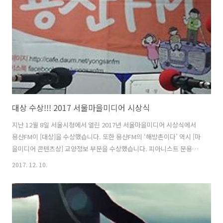
대상 수상!!! 2017 서울마을미디어 시상식
지난 12월 8일 서울시청에서 열린 2017년 서울마을미디어 시상식에서
용산FM이 [대상]을 수상했습니다. 또한 용산FM의 ‘해방촌이다’ 역시 [마
을미디어 콘텐츠상] 교양정보 부문을 수상했습니다. 피아니스트 문용은
[마을미디어 10대 스타상(개인상)]에, 그리고 ‘피아니스트 문용의 다정한
2017. 12. 10.
영화음악’은 [마을미디어 콘텐츠상]에 후보로 올랐지만 아쉽게도 수상하
지 못했습니다. 피아니스트 문용과 '다정한 영화음악'이 후보로 소개된
책자의 내용 전문은 아래와 같습니다. [마을미디어 10대 스타상(개인상)]
부문 김문용 / 공동체미디어 용산FM / 용산구 배려의 아이콘 [다정한 영
화음악 진행자 피아니스트 문용] 해방촌에는 많은 문화 활동가들이 거주