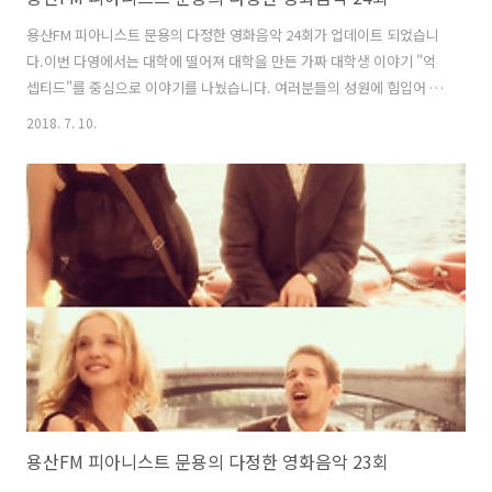
용산FM 피아니스트 문용의 다정한 영화음악 24회가 업데이트 되었습니
다.이번 다영에서는 대학에 떨어져 대학을 만든 가짜 대학생 이야기 "억
셉티드"를 중심으로 이야기를 나눴습니다. 여러분들의 성원에 힘입어 피
다영이 1주년을 맞았습니다!특별 게스트로 용산FM의 마스코트 기술을
2018. 7. 10.
맡고 계신 풍류락 김의영 씨가 출연하셨습니다. 그럼 용산FM 피아니스
트 문용의 다정한 영화음악 24회를 들어보시기 바랍니다.댓글과 좋아요
는 커다란 힘이 됩니다 :) 팟티:
https://www.podty.me/episode/14229934팟빵:
http://www.podbbang.com/ch/7604?e=22650837
용산FM 피아니스트 문용의 다정한 영화음악 23회