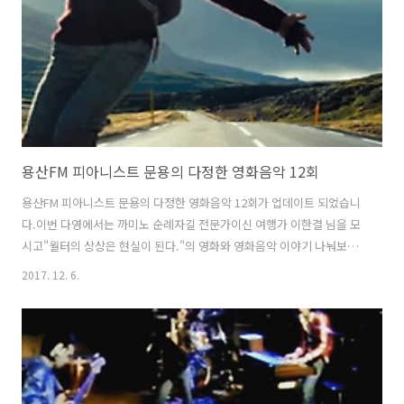
하고 있습니다. 다만 일부 문화 활동가분들은 자기주장이 강한 편이라
서..
용산FM 피아니스트 문용의 다정한 영화음악 12회
용산FM 피아니스트 문용의 다정한 영화음악 12회가 업데이트 되었습니
다.이번 다영에서는 까미노 순례자길 전문가이신 여행가 이한결 님을 모
시고"월터의 상상은 현실이 된다."의 영화와 영화음악 이야기 나눠보았
습니다. 다정한 영화음악 12회 녹음은 문타라스튜디오에서 이뤄졌습니
2017. 12. 6.
다.그럼 용산FM 피아니스트 문용의 다정한 영화음악 12회를 들어보시기
바랍니다.댓글과 좋아요는 많은 힘이 됩니다 :) 팟티:
https://www.podty.me/episode/14229922팟빵:
http://www.podbbang.com/ch/7604?e=22474835