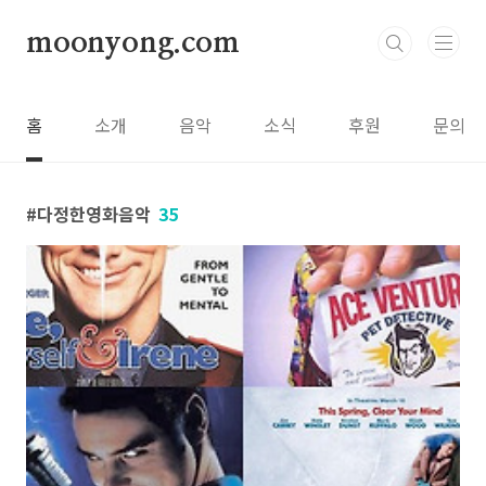
본문 바로가기
moonyong.com
홈
소개
음악
소식
후원
문의
다정한영화음악
35