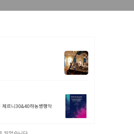
체르니30&40하농병행악
트 되었습니다.