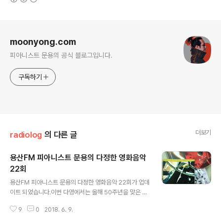
로그 정보
moonyong.com
피아니스트 문용의 공식 블로그입니다.
구독하기
더보기
radiolog
의 다른 글
용산FM 피아니스트 문용의 다정한 영화음악
22회
글 내용
용산FM 피아니스트 문용의 다정한 영화음악 22회가 업데
이트 되었습니다.이번 다영에서는 올해 50주년을 맞은 스
탠리 큐브릭 감독의 대표작 "2001: 스페이스 오디세이"에
9
0
2018. 6. 9.
대해 이야기를 나눴습니다. 다정한 영화음악 22회 녹음은