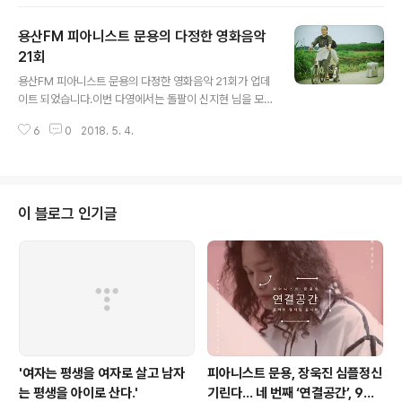
문타라스튜디오에서 이뤄졌습니다. 그럼 용산FM 피아니
스트 문용의 다정한 영화음악 22회를 들어보시기 바랍니
용산FM 피아니스트 문용의 다정한 영화음악
다.댓글과 좋아요는 커다란 힘이 됩니다 :) 팟티: https://w
ww.podty.me/episode/14229932팟빵: http://ww
21회
글 내용
w.podbbang.com/ch/7604?e=22626565
용산FM 피아니스트 문용의 다정한 영화음악 21회가 업데
이트 되었습니다.이번 다영에서는 돌팔이 신지현 님을 모
시고 일본 영화 "안경"을 중심으로 이야기를 나눴습니다.
6
0
2018. 5. 4.
다정한 영화음악 21회 녹음은 문타라스튜디오에서 이뤄졌
습니다. 그럼 용산FM 피아니스트 문용의 다정한 영화음악
21회를 들어보시기 바랍니다.댓글과 좋아요는 커다란 힘
이 됩니다 :) 팟티: https://www.podty.me/episode/1
4229931팟빵: http://www.podbbang.com/ch/76
이 블로그 인기글
04?e=22596768 공감은 로그인이 필요 없대요 :)
'여자는 평생을 여자로 살고 남자
피아니스트 문용, 장욱진 심플정신
는 평생을 아이로 산다.'
기린다… 네 번째 ‘연결공간’, 9월