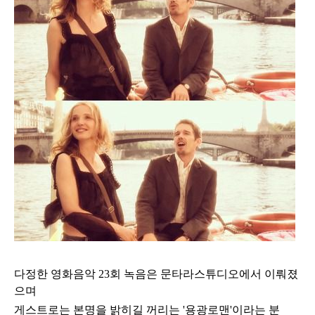
다정한 영화음악 23
회 녹음은 문타라
스튜디오에서 이뤄졌
으며
게스트로는 본명을 밝히길 꺼리는 '용광로맨'이라는 분