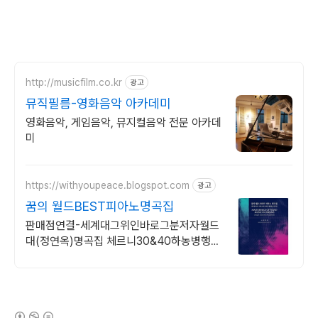
http://musicfilm.co.kr
광고
뮤직필름-영화음악 아카데미
영화음악, 게임음악, 뮤지컬음악 전문 아카데
미
https://withyoupeace.blogspot.com
광고
꿈의 월드BEST피아노명곡집
판매점연결-세계대그위인바로그분저자월드
대(정연옥)명곡집 체르니30&40하농병행악
보집
(새창열림)