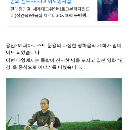
꿈의 월드BEST피아노명곡집
판매점연결-세계대그위인바로그분저자월드
대(정연옥)명곡집 체르니30&40하농병행악
보집
용산FM 피아니스트 문용의 다정한 영화음악 21
회
가 업데
이트 되었습니다.
이번
다영
에서는 돌팔이 신지현 님을 모시고
일본 영화 "안
경"을 중심으로
이야기를 나눴습니다.