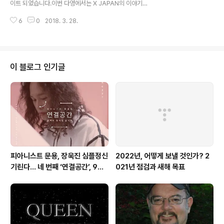
이트 되었습니다.이번 다영에서는 X JAPAN의 이야기를
이 됩니다 :) 팟티: https://www.podty.me/episode/1
담은 다큐멘터리 영화 "We Are X"를 중심으로그들과 그
4229930팟빵: http://www.podbbang.com/ch/76
6
0
2018. 3. 28.
들의 음악에 대해 이야기를 나누며 추억을 소환 했습니다.
0..
만게 님은 노래방이 가고 싶어졌다고 ㅋ 다정한 영화음악 1
9회 녹음은 문타라스튜디오에서 이뤄졌습니다. 그럼 용산
FM 피아니스트 문용의 다정한 영화음악 19회를 들어보시
기 바랍니다.댓글과 좋아요는 커다란 힘이 됩니다 :) 팟티:
이 블로그 인기글
https://www.podty.me/episode/14229929팟빵:
http://www.podbbang.com/ch/7604?e=225683
00
피아니스트 문용, 장욱진 심플정신
2022년, 어떻게 보낼 것인가? 2
기린다… 네 번째 ‘연결공간’, 9월
021년 점검과 새해 목표
23일 최초 공개