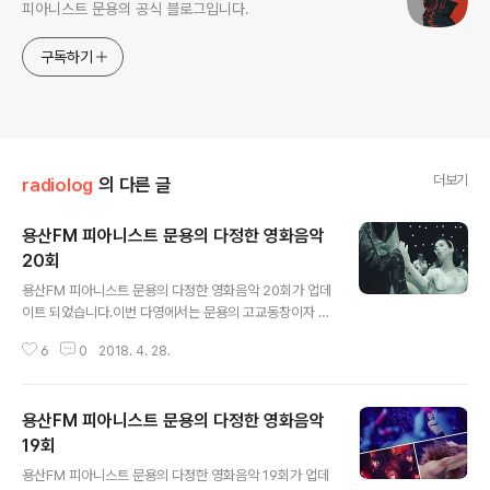
피아니스트 문용의 공식 블로그입니다.
구독하기
더보기
radiolog
의 다른 글
용산FM 피아니스트 문용의 다정한 영화음악
20회
글 내용
용산FM 피아니스트 문용의 다정한 영화음악 20회가 업데
이트 되었습니다.이번 다영에서는 문용의 고교동창이자 구
호단체에서 일하고 계신 오륭진 님을 모시고 2018 아카데
6
0
2018. 4. 28.
미 작품상 감독상 미술상 음악상을 수상한영화 "셰이프 오
브 워터 : 사랑의 모양"을 중심으로 이야기를 나눴습니다.
만게 님은 사정상 출연하지 못했습니다.10,000-1=9,999
용산FM 피아니스트 문용의 다정한 영화음악
구구구구비둘기 비둘기게스트 비둘게 님이다 이제ㅋㅋㅋ
다정한 영화음악 20회 녹음은 문타라스튜디오에서 이뤄졌
19회
글 내용
습니다. 그럼 용산FM 피아니스트 문용의 다정한 영화음악
용산FM 피아니스트 문용의 다정한 영화음악 19회가 업데
20회를 들어보시기 바랍니다.댓글과 좋아요는 커다란 힘