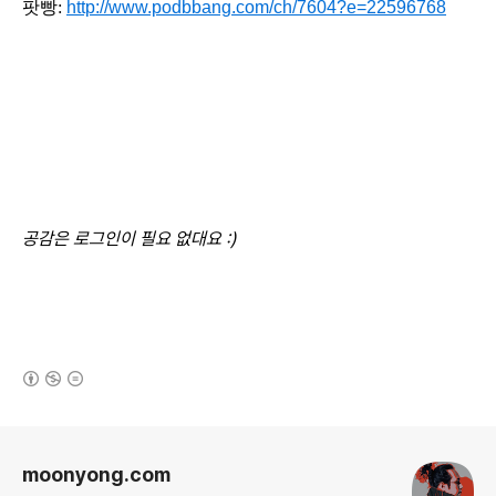
팟빵:
http://www.podbbang.com/ch/7604?e=22596768
공감은
로그인이 필요 없대요 :)
(새창열림)
로그 정보
moonyong.com