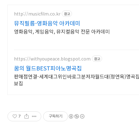
http://musicfilm.co.kr
광고
뮤직필름-영화음악 아카데미
영화음악, 게임음악, 뮤지컬음악 전문 아카데미
https://withyoupeace.blogspot.com
광고
꿈의 월드BEST피아노명곡집
판매점연결-세계대그위인바로그분저자월드대(정연옥)명곡집 
보집
7
구독하기