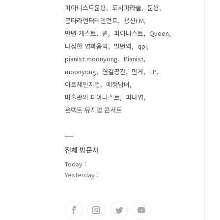
피아니스트문용
도시파라솔
문용
문타라엔터테인먼트
용산FM
만년 게스트
퀸
피아니스트
Queen
다정한 영화음악
발번역
qpi
pianist moonyong
Pianist
moonyong
연결공간
만게
LP
아트체인지업
메정남녀
미술관의 피아니스트
피다영
온택트 뮤지엄 콘서트
전체 방문자
Today :
Yesterday :