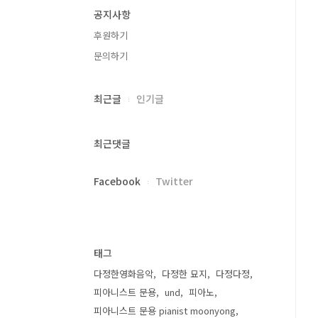
공지사항
후원하기
문의하기
최근글
인기글
최근댓글
Facebook
Twitter
태그
다정한영화음악
다정한 묘지
다정다정
피아니스트 문용
und
피아노
피아니스트 문용 pianist moonyong