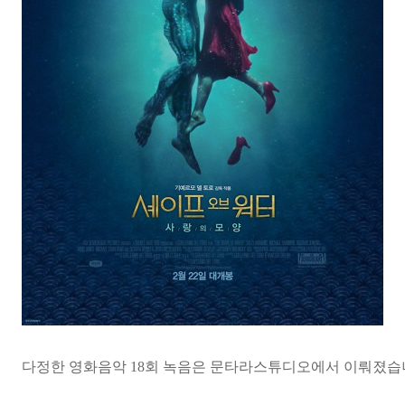
다정한 영화음악 18
회 녹음은 문타라
스튜디오에서 이뤄졌습