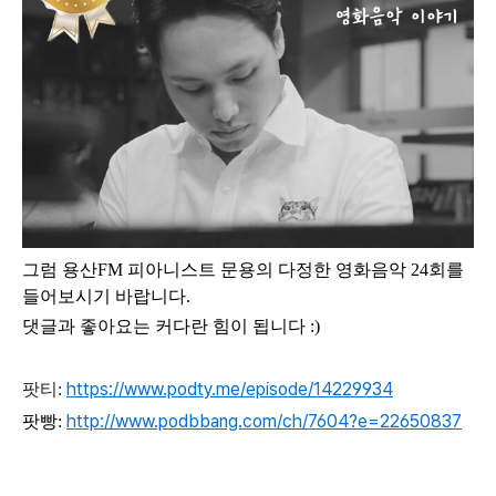
그럼
용산FM 피아니스트 문용의 다정한 영화음악 24
회
를
들어보시기 바랍니다.
댓글과 좋아요는 커다란 힘이 됩니다 :)
https://www.podty.me/episode/14229934
팟티:
http://www.podbbang.com/ch/7604?e=22650837
팟빵: