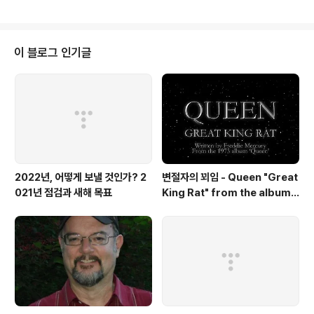
문타라스튜디오에서 이뤄졌습니다. 그럼 용산FM 피아니
스트 문용의 다정한 영화음악 22회를 들어보시기 바랍니
다.댓글과 좋아요는 커다란 힘이 됩니다 :) 팟티: https://w
ww.podty.me/episode/14229932팟빵: http://ww
이 블로그 인기글
w.podbbang.com/ch/7604?e=22626565
2022년, 어떻게 보낼 것인가? 2
변절자의 꾀임 - Queen "Great
021년 점검과 새해 목표
King Rat" from the album
'Queen'(1973)