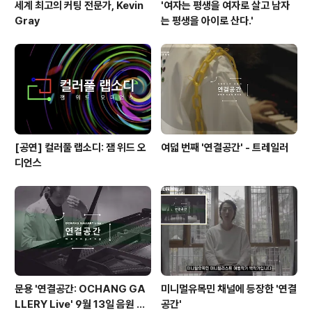
세계 최고의 커팅 전문가, Kevin
'여자는 평생을 여자로 살고 남자
Gray
는 평생을 아이로 산다.'
[공연] 컬러풀 랩소디: 잼 위드 오
여덟 번째 '연결공간' - 트레일러
디언스
문용 '연결공간: OCHANG GA
미니멀유목민 채널에 등장한 '연결
LLERY Live' 9월 13일 음원 발
공간'