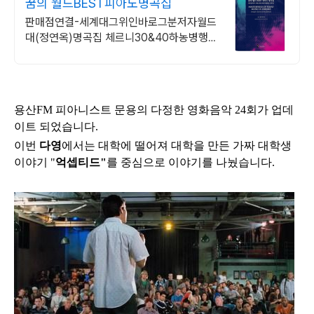
꿈의 월드BEST피아노명곡집
판매점연결-세계대그위인바로그분저자월드
대(정연옥)명곡집 체르니30&40하농병행악
보집
용산FM 피아니스트 문용의 다정한 영화음악 24
회
가 업데
이트 되었습니다.
이번
다영
에서는 대학에 떨어져 대학을 만든 가짜 대학생
이야기 "
억셉티드"
를 중심으로
이야기를 나눴습니다.