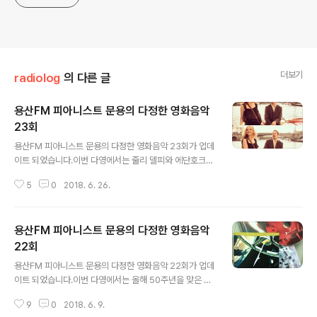
더보기
radiolog
의 다른 글
용산FM 피아니스트 문용의 다정한 영화음악
23회
글 내용
용산FM 피아니스트 문용의 다정한 영화음악 23회가 업데
이트 되었습니다.이번 다영에서는 줄리 델피와 에단호크
주연의 "비포선셋"을 중심으로 이야기를 나눴습니다. 다정
5
0
2018. 6. 26.
한 영화음악 23회 녹음은 문타라스튜디오에서 이뤄졌으며
게스트로는 본명을 밝히길 꺼리는 '용광로맨'이라는 분이
출연하셨습니다. 그럼 용산FM 피아니스트 문용의 다정한
용산FM 피아니스트 문용의 다정한 영화음악
영화음악 23회를 들어보시기 바랍니다.댓글과 좋아요는
커다란 힘이 됩니다 :) 팟티: https://www.podty.me/e
22회
글 내용
pisode/14229933팟빵: http://www.podbbang.co
용산FM 피아니스트 문용의 다정한 영화음악 22회가 업데
m/ch/7604?e=22638785
이트 되었습니다.이번 다영에서는 올해 50주년을 맞은 스
탠리 큐브릭 감독의 대표작 "2001: 스페이스 오디세이"에
9
0
2018. 6. 9.
대해 이야기를 나눴습니다. 다정한 영화음악 22회 녹음은