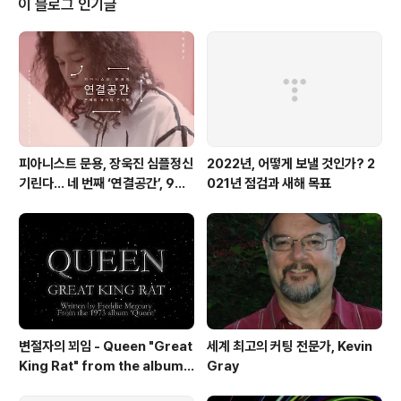
이 블로그 인기글
를 나눈 홈리스 분도 계셨고어떤 분은 '너무 고맙다'는 말씀
과 더불어 '뽕짝'을 주문 하시기도 했습니다. 격려와 칭찬의
말씀해주신 시민분들 모두 감사합니다 :) [개입프로젝트 리
뷰] 26일(수) 오후 5시 멕시코작가 '움베르토 두크'의 백화
점음악 개입장소. 영등포 ..
피아니스트 문용, 장욱진 심플정신
2022년, 어떻게 보낼 것인가? 2
기린다… 네 번째 ‘연결공간’, 9월
021년 점검과 새해 목표
23일 최초 공개
변절자의 꾀임 - Queen "Great
세계 최고의 커팅 전문가, Kevin
King Rat" from the album
Gray
'Queen'(1973)