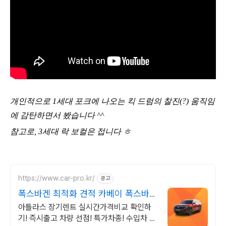
개인적으로 1세대 포크에 나오는 킥 드럼의 찰진(?) 움직임
에 감탄하면서 봤습니다 ^^
참고로, 3세대 락 보컬은 접니다 ㅎ
https://www.car-pro.kr/
광고
폭스바겐 최적화 견적 카베이 폭스바겐
특가차량 무료견적
아틀라스 장기렌트 실시간가격비교 확인하
기! 즉시출고 차량 선점! 특가차종! 수입차 최