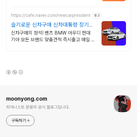
대 할인 견적! 온라인계약! 최적가 프로모션
차량 빠른출고 선점하세요.
https://cafe.naver.com/newcarpresident
광고
슬기로운 신차구매 신차대통령 장기렌
트 리스 저렴한 견적
신차구매의 정석! 벤츠 BMW 아우디 현대
기아 모든 브랜드 맞춤견적 즉시출고 매일 즉
시출고 차량 업데이트 7일 출고완료
(새창열림)
로그 정보
moonyong.com
피아니스트 문용의 공식 블로그입니다.
구독하기