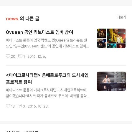
더보기
news
의 다른 글
0vueen 공연 키보디스트 멤버 참여
글 내용
피아니스트 문용이 영국 락밴드 퀸(Queen) 트리뷰트 밴
드인 '영부인(0vueen) 밴드'의 공연에 키보디스트 멤버로
참여합니다. 공연 안내 : http://cafe.daum.net/0vuee
20
1
2016. 12. 6.
n/4fqj/1092 예매 링크 : http://goo.gl/forms/w6rMr
uzQfIGQt3Hw1 '영부인 밴드'는 국내 유일무이한 퀸 트
리뷰트 밴드입니다. 올해로 결성 19주년을 맞는 영부인 밴
<마이크로시티랩> 움베르토두크의 도시개입
드는 1991년 11월 24일 생을 마감한 프레디 머큐리를 기
리며 매년 추모 공연을 이어가고 있습니다. 진정한 골수들
프로젝트 참여
글 내용
이 모인 만큼 퀸(Queen)의 곡을 연주하는 것은 물론, 의상
피아니스트 문용이 마이크로시티랩 도시개입프로젝트에
과 무대매너 까지 최대한 퀸에 가깝게 재현하며 프레디 머
참여했습니다.멕시코 작가 움베르토 두크의 '백화점 음악'
큐리가 살아있던 전성기 시절의 퀸 공연을 볼 수 없는 팬들
개입작업으로 영등포 롯데백화점 앞에서 백화점 폐점음악
의 갈증을 풀어주고 있습니다..
18
0
2016. 10. 28.
네 곡을 연주했습니다. 이 날은 시작 전 백화점 보안에게 저
지를 당했지만, 작가에 대한 설명과 함께 허락을 구한 뒤 작
업을 진행할 수 있었습니다. 그리고 잠시였지만 경찰들이
다가와 심장이 쫄깃해지는 경험을 하기도 했습니다! 하지
만 '주님의 은총이 가득히 내릴 것'이라는 축복과 함께 악수