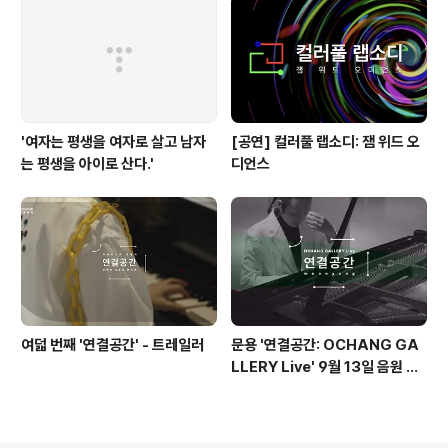
'여자는 평생을 여자로 살고 남자
[공연] 컬러풀 랩소디: 잼 위드 오
는 평생을 아이로 산다.'
디언스
여덟 번째 '연결공간' - 트레일러
문용 '연결공간: OCHANG GA
LLERY Live' 9월 13일 음원 발
매