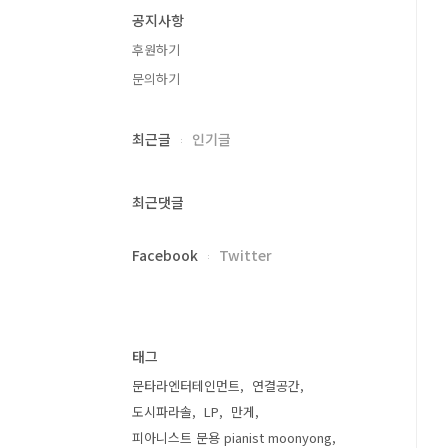
공지사항
후원하기
문의하기
최근글
인기글
최근댓글
Facebook
Twitter
태그
문타라엔터테인먼트
연결공간
도시파라솔
LP
만게
피아니스트 문용 pianist moonyong