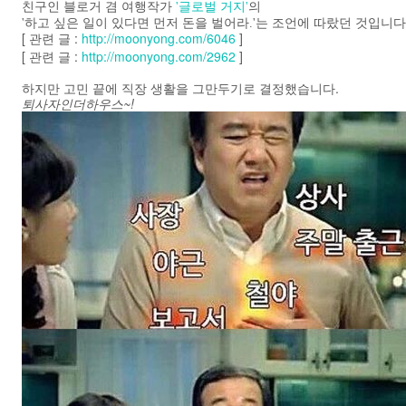
친구인 블로거 겸 여행작가
'글로벌 거지'
의
랐던 것입니다
'하고 싶은 일이 있다면 먼저 돈을 벌어라.'는 조언에 따
[ 관련 글 :
http://moonyong.com/6046
]
[ 관련 글 :
http://moonyong.com/2962
]
하지만 고민 끝에 직장 생활을 그만두기로 결정했습니다.
퇴사자인더하우스~!