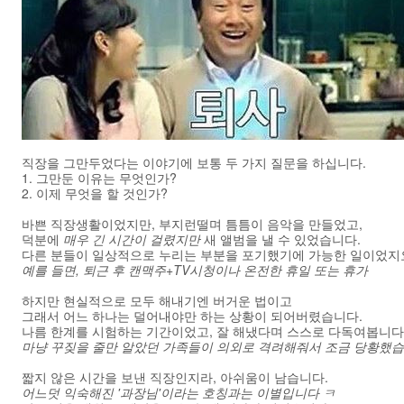
직장을 그만두었다는 이야기에 보통 두 가지 질문을 하십니다.
1. 그만둔 이유는 무엇인가?
2. 이제 무엇을 할 것인가?
바쁜 직장생활이었지만, 부지런떨며 틈틈이 음악을 만들었고,
덕분에
매우 긴 시간이 걸렸지만
새 앨범을 낼 수 있었습니다.
다른 분들이 일상적으로 누리는 부분을 포기했기에 가능한 일이었지
예를 들면, 퇴근 후 캔맥주+TV시청이나 온전한 휴일 또는 휴가
하지만 현실적으로 모두 해내기엔 버거운 법이고
그래서 어느 하나는 덜어내야만 하는 상황이 되어버렸습니다.
나름 한계를 시험하는 기간이었고, 잘 해냈다며 스스로 다독여봅니다
마냥 꾸짖을 줄만 알았던 가족들이 의외로 격려해줘서 조금 당황했습
짧지 않은 시간을 보낸 직장인지라, 아쉬움이 남습니다.
어느덧 익숙해진 '과장님'이라는 호칭과는 이별입니다 ㅋ