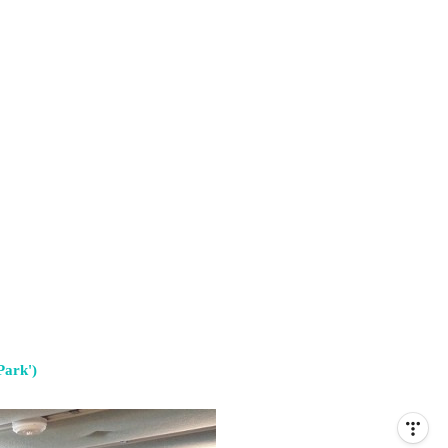
Park')