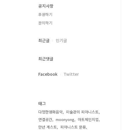
공지사항
후원하기
문의하기
최근글
인기글
최근댓글
Facebook
Twitter
태그
다정한영화음악
미술관의 피아니스트
연결공간
moonyong
아트체인지업
만년 게스트
피아니스트 문용