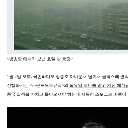
<방송중 애쉬가 보낸 호텔 밖 풍경>
1월 4일 오후,
국민
라디오
정승조 아나운서 님께서
급작스레
연락
진행하시는
<사운드오브뮤직>의
목요일 코너를 맡고 계신 애쉬
중국 일정을 마치고 돌아오셔야 하는데
지독한 스모그로 비행이