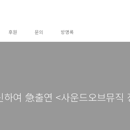
후원
문의
방명록
신하여 急출연 <사운드오브뮤직