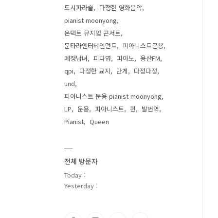
도시파라솔
다정한 영화음악
pianist moonyong
온택트 뮤지엄 콘서트
문타라엔터테인먼트
피아니스트문용
메정남녀
피다영
피아노
용산FM
qpi
다정한 묘지
만게
다정다정
und
피아니스트 문용 pianist moonyong
LP
문용
피아니스트
퀸
발번역
Pianist
Queen
전체 방문자
Today :
Yesterday :