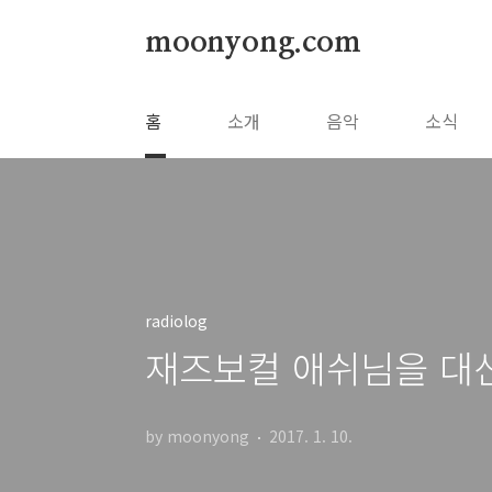
본문 바로가기
moonyong.com
홈
소개
음악
소식
radiolog
재즈보컬 애쉬님을 대
by moonyong
2017. 1. 10.