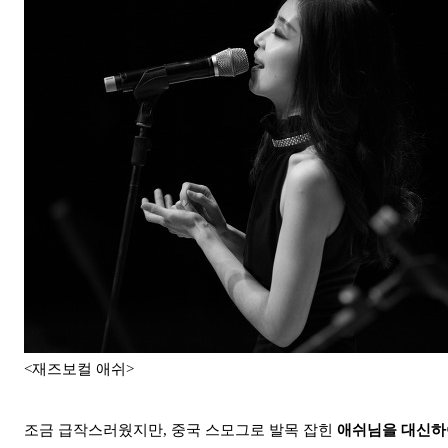
<재즈보컬 애쉬>
조금 급작스러웠지만, 중국 스모그로 발목 잡힌
애쉬님을 대신하