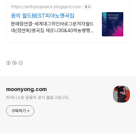
https://withyoupeace.blogspot.com
광고
꿈의 월드BEST피아노명곡집
판매점연결-세계대그위인바로그분저자월드
대(정연옥)명곡집 체르니30&40하농병행악
보집
(새창열림)
로그 정보
moonyong.com
피아니스트 문용의 공식 블로그입니다.
구독하기