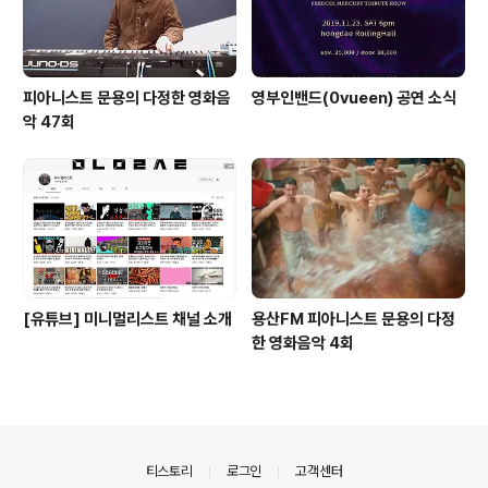
피아니스트 문용의 다정한 영화음
영부인밴드(0vueen) 공연 소식
악 47회
[유튜브] 미니멀리스트 채널 소개
용산FM 피아니스트 문용의 다정
한 영화음악 4회
의안내
티스토리
로그인
고객센터