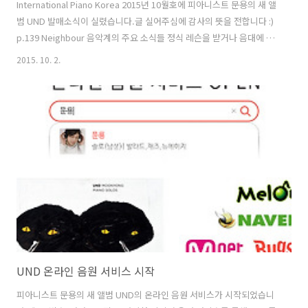
International Piano Korea 2015년 10월호에 피아니스트 문용의 새 앨
범 UND 발매소식이 실렸습니다.글 실어주심에 감사의 뜻을 전합니다 :)
p.139 Neighbour 음악계의 주요 소식들 정식 레슨을 받거나 음대에 진
학한 사실이 없는 순수 독학파 피아니스트인 피아니스트 문용이 8년만의
2015. 10. 2.
신보 (운트)를 9월 9일에 공개했다. 최상의 피아노 사운드를 위해 오디오
가이 최정훈, 프로듀서 홍지현 등이 참여했고 피아노 조율의 명인 이종열
과 제자 이정규가 함께 참여해 완성한 이번 앨범 타이틀 UND는 영어의
AND에 해당하는 독일어로, 이것과 저것 - 둘을 의미하고 그 사이의 조화
와 균형을 의미하며, 또한 두 번째 앨범을 의미한다는 뜻을 담고 있다. 곡
작업에만 7년이 걸릴 만큼 심혈을 기..
UND 온라인 음원 서비스 시작
피아니스트 문용의 새 앨범 UND의 온라인 음원 서비스가 시작되었습니