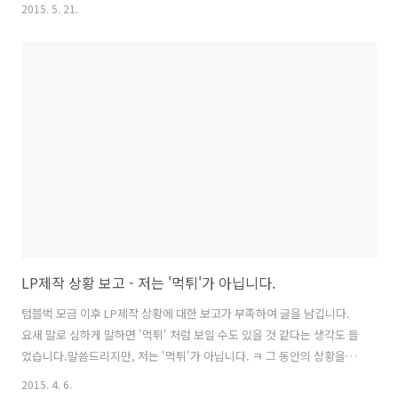
을 적절히 섞어 근사한 분위기를 연출하곤 하는데,이 곡에 등장하는 익숙
2015. 5. 21.
한 멜로디는 바로 차이코프스키의 '피아노 협주곡 1번'입니다. 가사의 뜻
을 음미하며 뮤직비디오와 함께 감상해보시기 바랍니다.자, 발번역 들어
갑니다~ Pink Martini 'Splendor of Grass'핑크마티니 '초원의 빛' I
can see you're thinking baby 무슨 생각하고 있는 지 알아요.I've
been thinking too 저도 생각하고 있었거든요.about the way we
used ..
LP제작 상황 보고 - 저는 '먹튀'가 아닙니다.
텀블벅 모금 이후 LP제작 상황에 대한 보고가 부족하여 글을 남깁니다.
요새 말로 심하게 말하면 '먹튀' 처럼 보일 수도 있을 것 같다는 생각도 들
었습니다.말씀드리지만, 저는 '먹튀'가 아닙니다. ㅋ 그 동안의 상황을 정
리하면 다음과 같습니다. 1. 엘피 제작 기간은 8주가 소요된다고 전달 받
2015. 4. 6.