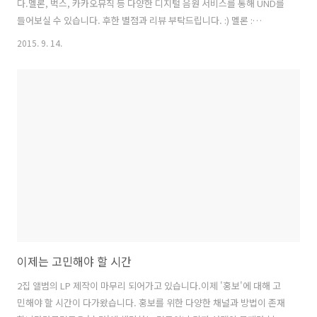
다.멜론, 벅스, 카카오뮤직 등 다양한 디지털 음원 서비스를 통해 UND를
들어보실 수 있습니다. 후한 별점과 리뷰 부탁드립니다. :) 멜론 :
http://www.melon.com/album/detail.htm?albumId=2639800 네
2015. 9. 14.
이버. : http://music.naver.com/album/index.nhn?
albumId=582687 엠넷 : http://www.mnet.com/album/494498 벅
스 : http://music.bugs.co.kr/album/530737 카카오뮤직 :
http://kko.to/s1cik306A 소리바다 :
http://www.soribada.com/music/album/KD0040137..
이제는 고민해야 할 시간
2집 앨범의 LP 제작이 마무리 되어가고 있습니다.이제 '홍보'에 대해 고
민해야 할 시간이 다가왔습니다. 홍보를 위한 다양한 채널과 방법이 존재