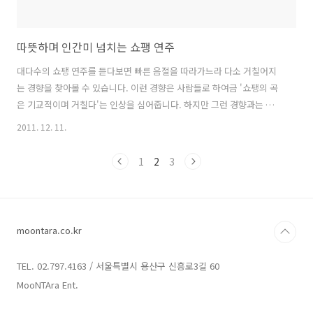
따뜻하며 인간미 넘치는 쇼팽 연주
대다수의 쇼팽 연주를 듣다보면 빠른 음절을 따라가느라 다소 거칠어지
는 경향을 찾아볼 수 있습니다. 이런 경향은 사람들로 하여금 '쇼팽의 곡
은 기교적이며 거칠다'는 인상을 심어줍니다. 하지만 그런 경향과는 거리
가 먼 피아니스트가 있습니다. 바로 너무나 유명한 아르투르 루빈스타인
2011. 12. 11.
Arthur Rubinstein (1887.1.28.~1982.12.20.)에 대해 이야기 하려합니
다. 폴란드에서 태어난 유태인인 그는 위대한 20세기의 콘서트 피아니스
1
2
3
트이며 쇼팽의 교과서로 알려져 있습니다. 말로 장황하게 설명하는 걸 좋
아하지 않지만!!! 굳이 설명하자면 '뭔가 단정한 듯, 따뜻하고 여유넘치며
듣는 이로 하여금 음악에 서서히 몰입하게 만드는 아름다운 연주'랄까 항
상 곡이 가야할 방향을 정확히 알고 듣는 이를 그 곳..
moontara.co.kr
TEL. 02.797.4163 / 서울특별시 용산구 신흥로3길 60
MooNTAra Ent.