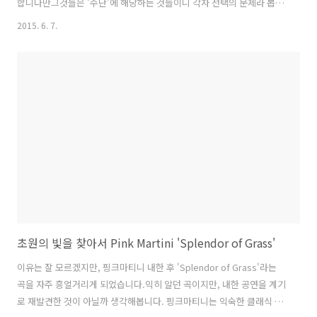
합니다만그것들은 '수단'에 해당하는 것들이니 각자 선택의 문제라 봅니
다.명확하고 효과적인 홍보를 위해서라면좀 더 근본적인 물음에 답할 수
2015. 6. 7.
있어야한다고 생각합니다. '6하 원칙(5W1H)'을 들어 하나하나 따져보았
습니다.다른 것들은 어느 정도 답할 수 있겠지만'무엇을(what)'과 '왜
(why)'라는 질문에는 쉽게 답할 수 없습니다. '무엇을 알리려는 걸
까?''왜 그것을 알려야만 할까?' 가볍게 '이 물건을 팔아 이윤을 남기려
고'라고 답할 수도 있겠지요.하지만 이윤을 기대하지도 않거니와, 이윤
을 남길만한 일도 아닙니다.오히려 이 과정 자체를 단순히 즐기고 있다는
느..
초원의 빛을 찾아서 Pink Martini 'Splendor of Grass'
이유는 잘 모르겠지만, 핑크마티니 내한 후 'Splendor of Grass'라는
곡을 자주 흥얼거리게 되었습니다.익히 알던 곡이지만, 내한 공연을 계기
로 재발견한 것이 아닐까 생각해봅니다. 핑크마티니는 익숙한 클래식 곡