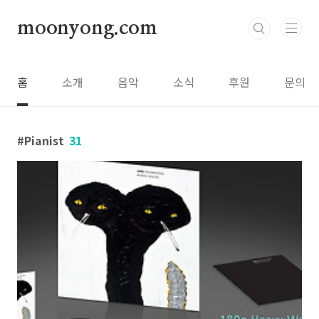
본문 바로가기
moonyong.com
홈
소개
음악
소식
후원
문의
Pianist
31