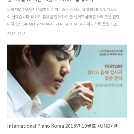
음악저널 2015년 10월호에 피아니스트 문용의 새 앨범 UND 발매소식
이 실렸습니다.페이지 전체를 할애하여 글 실어주심에 감사의 뜻을 전합
니다 :) p.146 LIFE AND ARTS - FRESH TRACK 피아니스트 문용, 8년
만에 새 앨범 발매! 피아니스트 문용이 8년 만에 새 앨범 를 LP로 발매했
2015. 10. 2.
다. 재발매 LP가 대부분인 요즘, 피아노 신보 LP 발매는 보기 드문 일이
다. 곡 작업에만 7년이 걸렸으며, LP를 제작하는 데에 여러 시행착오가
있었다고 한다. 전통적인 래커(Lacquer) 제작 방식을 고집하였고, 피아
노사운드 구현에 어려움을 겪었다며 그 이유를 밝히고 있다. 유서 깊은
독일의 LP생산 업체 '팔라스'의 한 관계자는 "래커방식으로 피아노 솔로
LP를 제작하였을 때 어떤 문제가 생..
International Piano Korea 2015년 10월호 <UND>발매소식