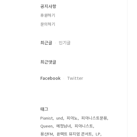
공지사항
후원하기
문의하기
최근글
인기글
최근댓글
Facebook
Twitter
태그
Pianist
und
피아노
피아니스트문용
Queen
메정남녀
피아니스트
용산FM
온택트 뮤지엄 콘서트
LP