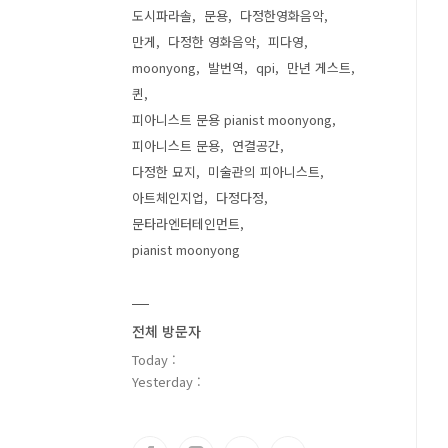
도시파라솔
문용
다정한영화음악
만게
다정한 영화음악
피다영
moonyong
발번역
qpi
만년 게스트
퀸
피아니스트 문용 pianist moonyong
피아니스트 문용
연결공간
다정한 묘지
미술관의 피아니스트
아트체인지업
다정다정
문타라엔터테인먼트
pianist moonyong
전체 방문자
Today :
Yesterday :