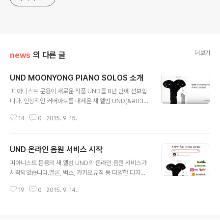
더보기
news
의 다른 글
UND MOONYONG PIANO SOLOS 소개
글 내용
​ 피아니스트 문용이 새로운 작품 UND를 8년 만에 선보입
니다. 인상적인 커버아트를 내세운 새 앨범 UND(&#039;
운트&#039;라고 발음)는 절제된 자세로 작곡한 밀도 높
14
0
2015. 9. 15.
은 9곡의 피아노 솔로 연주를 수록, 뮤지션이 직접 넘버링
한 500장 한정판 LP로 발매됩니다. UND[ʊnt]는 영어의
AND에 해당하는 독일어로, 이것과 저것 - 둘을 의미하고
UND 온라인 음원 서비스 시작
그 사이의 조화와 균형을 의미하며, 또한 두 번째 앨범을 의
글 내용
미합니다. 이러한 메세지는 커버아트에 잘 나타나 있습니
피아니스트 문용의 새 앨범 UND의 온라인 음원 서비스가
다. UND만을 위해 제작된 커버아트는 현대 미술 작가 에
시작되었습니다.멜론, 벅스, 카카오뮤직 등 다양한 디지털
테르(ETHER)의 작품으로, 컬렉터들을 만족시킬 12인치
음원 서비스를 통해 UND를 들어보실 수 있습니다. 후한
정사각형 한정판 작품입니다. UND 앨범은 최상의 피아노
19
0
2015. 9. 14.
별점과 리뷰 부탁드립니다. :) 멜론 : http://www.melon.
사운드를 위해 오디오가이 최정훈, 프로듀서 홍지현 등이
com/album/detail.htm?albumId=2639800 네이버.
참여하였으며 ..
: http://music.naver.com/album/index.nhn?album