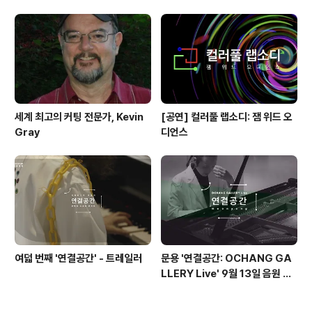
'Queen'(1973)
세계 최고의 커팅 전문가, Kevin
[공연] 컬러풀 랩소디: 잼 위드 오
Gray
디언스
여덟 번째 '연결공간' - 트레일러
문용 '연결공간: OCHANG GA
LLERY Live' 9월 13일 음원 발
매