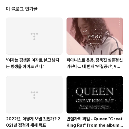
Id=582687 엠넷 : http://www.mnet.com/album/4
94498 벅스 : http://music.bugs.co.kr/album/530
이 블로그 인기글
737 카카오뮤직 : http://kko.to/s1cik306A 소리바다 :
http://www.soribada.com/music/album/KD0040
137..
'여자는 평생을 여자로 살고 남자
피아니스트 문용, 장욱진 심플정신
는 평생을 아이로 산다.'
기린다… 네 번째 ‘연결공간’, 9월
23일 최초 공개
2022년, 어떻게 보낼 것인가? 2
변절자의 꾀임 - Queen "Great
021년 점검과 새해 목표
King Rat" from the album