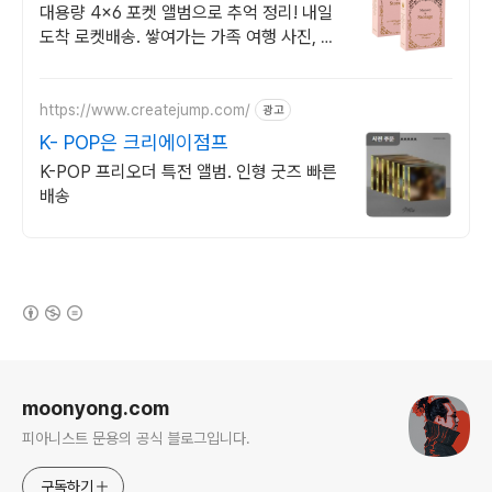
대용량 4x6 포켓 앨범으로 추억 정리! 내일
도착 로켓배송. 쌓여가는 가족 여행 사진, 깔
끔하게 보관하는 포켓형 앨범!
https://www.createjump.com/
광고
K- POP은 크리에이점프
K-POP 프리오더 특전 앨범. 인형 굿즈 빠른
배송
(새창열림)
로그 정보
moonyong.com
피아니스트 문용의 공식 블로그입니다.
구독하기