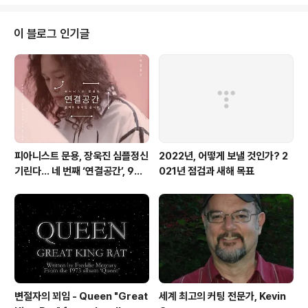
만의 신보 (운트)를 9월 9일에 공개했다. 최상의 피아노 사
운드를 위해 오디오가이 최정훈, 프로듀서 홍지현 등이 참
여했고 피아노 조율의 명인 이종열과 제자 이정규가 함께
이 블로그 인기글
참여해 완성한 이번 앨범 타이틀 UND는 영어의 AND에
해당하는 독일어로, 이것과 저것 - 둘을 의미하고 그 사이
의 조화와 균형을 의미하며, 또한 두 번째 앨범을 의미한다
는 뜻을 담고 있다. 곡 작업에만 7년이 걸릴 만큼 심혈을
기..
피아니스트 문용, 장욱진 심플정신
2022년, 어떻게 보낼 것인가? 2
기린다… 네 번째 ‘연결공간’, 9월
021년 점검과 새해 목표
23일 최초 공개
변절자의 꾀임 - Queen "Great
세계 최고의 커팅 전문가, Kevin