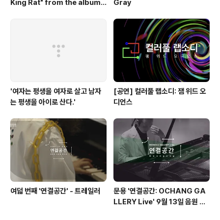
King Rat" from the album
Gray
'Queen'(1973)
'여자는 평생을 여자로 살고 남자
[공연] 컬러풀 랩소디: 잼 위드 오
는 평생을 아이로 산다.'
디언스
여덟 번째 '연결공간' - 트레일러
문용 '연결공간: OCHANG GA
LLERY Live' 9월 13일 음원 발
매