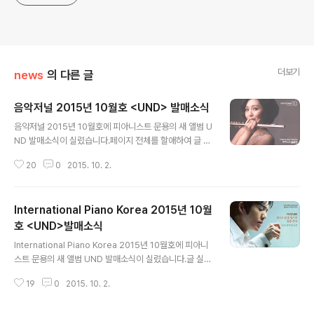
더보기
news
의 다른 글
음악저널 2015년 10월호 <UND> 발매소식
글 내용
음악저널 2015년 10월호에 피아니스트 문용의 새 앨범 U
ND 발매소식이 실렸습니다.페이지 전체를 할애하여 글 실
어주심에 감사의 뜻을 전합니다 :) p.146 LIFE AND ART
20
0
2015. 10. 2.
S - FRESH TRACK 피아니스트 문용, 8년 만에 새 앨범
발매! 피아니스트 문용이 8년 만에 새 앨범 를 LP로 발매했
다. 재발매 LP가 대부분인 요즘, 피아노 신보 LP 발매는 보
International Piano Korea 2015년 10월
기 드문 일이다. 곡 작업에만 7년이 걸렸으며, LP를 제작하
는 데에 여러 시행착오가 있었다고 한다. 전통적인 래커(La
호 <UND>발매소식
글 내용
cquer) 제작 방식을 고집하였고, 피아노사운드 구현에 어
International Piano Korea 2015년 10월호에 피아니
려움을 겪었다며 그 이유를 밝히고 있다. 유서 깊은 독일의
스트 문용의 새 앨범 UND 발매소식이 실렸습니다.글 실어
LP생산 업체 '팔라스'의 한 관계자는 "래커방식으로 피아
주심에 감사의 뜻을 전합니다 :) p.139 Neighbour 음악
노 솔로 LP를 제작하였을 때 어떤 문제가 생..
19
0
2015. 10. 2.
계의 주요 소식들 정식 레슨을 받거나 음대에 진학한 사실
이 없는 순수 독학파 피아니스트인 피아니스트 문용이 8년