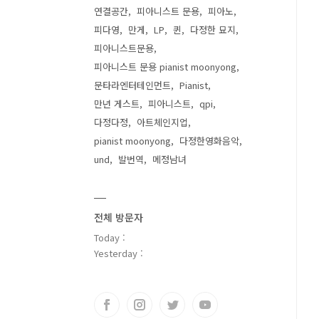
연결공간
피아니스트 문용
피아노
피다영
만게
LP
퀸
다정한 묘지
피아니스트문용
피아니스트 문용 pianist moonyong
문타라엔터테인먼트
Pianist
만년 게스트
피아니스트
qpi
다정다정
아트체인지업
pianist moonyong
다정한영화음악
und
발번역
메정남녀
전체 방문자
Today :
Yesterday :