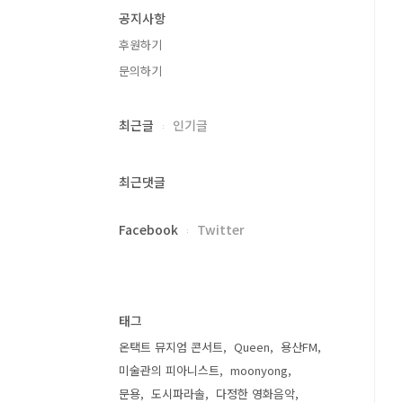
공지사항
후원하기
문의하기
최근글
인기글
최근댓글
Facebook
Twitter
태그
온택트 뮤지엄 콘서트
Queen
용산FM
미술관의 피아니스트
moonyong
문용
도시파라솔
다정한 영화음악