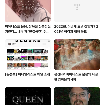
니다. 녹음방송의 아쉬움을 달래기 위해 1월 18일 (수) 오
전 생방송 중 전화연결이 ..
피아니스트 문용, 장욱진 심플정신
2022년, 어떻게 보낼 것인가? 2
기린다… 네 번째 ‘연결공간’, 9월
021년 점검과 새해 목표
23일 최초 공개
[유튜브] 미니멀리스트 채널 소개
용산FM 피아니스트 문용의 다정
한 영화음악 4회