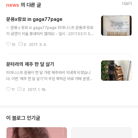
더보기
news
의 다른 글
문용x랑쑈 in gaga77page
글 내용
✨ 문용 x 랑쑈 in gaga77page 피아니스트 문용과 랑쑈
의 공연이 서울 홍대에서 열려요! - 일시 : 2017.03.11 SA
T 6pm~ 장소 : 77page (서교동411-1 3층) 입장료: 예
10
0
2017. 3. 4.
매>만원 현매>만오천원 (음료1잔 포함) *예매링크 : htt
p://storefarm.naver.com/gaga77page/product
s/669257331 문의 : 070-4197-3477 - 제주에서 성
문타라의 제주 한 달 살기
황리에 공연을 마친 문용x랑쑈 콜라보 공연이, 북카페 77
글 내용
page에서 다시 열립니다! 두 아티스트와 함께 봄을 맞아
피아니스트 문용이 한 달 가량 제주에서 지내게 되었습니
하여요! #두아티스트에대한더이상의설명은생략한다 공연
다. 이번 '제주 한 달 살기'의 주된 목적은 바로 카페 운영과
후에는 같은 장소에서 뒷풀이도 예정되어 있으니 우리 모
반려동물 돌보기입니다. 제주에 정착해 카페 '하루하나'를
두 함께 불토를 #피아니스트문용 #문용 #랑쑈 #77page
11
2
2017. 1. 18.
운영하고 계신 휘형 - 온가족이 해외여행을 떠나기로 했는
..
데, 카페를 운영하는 일 및 키우는 강아지와 고양이들을 돌
보는 일이 걱정되신 모양입니다. 그래서 한 달 정도 제주에
묵으며 카페 운영과 반려동물을 돌보는 일을 부탁하셨는
데, 부탁을 받은 저는 정작 '갈까말까'가 아닌 '가려면 어떻
이 블로그 인기글
게 해야하지?' 부터 고민되더군요 ㅋ 다행히 새로이 맡게된
국민라디오 "사운드오브뮤직 정승조입니다"의 '피아니스
트 문용의 다정한 영화음악' 녹음을 미리 마치고 내려왔습