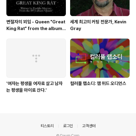
변절자의 꾀임 - Queen "Great
세계 최고의 커팅 전문가, Kevin
King Rat" from the album
Gray
'Queen'(1973)
'여자는 평생을 여자로 살고 남자
컬러풀 랩소디: 잼 위드 오디언스
는 평생을 아이로 산다.'
의안내
티스토리
로그인
고객센터
© Daum Corp.