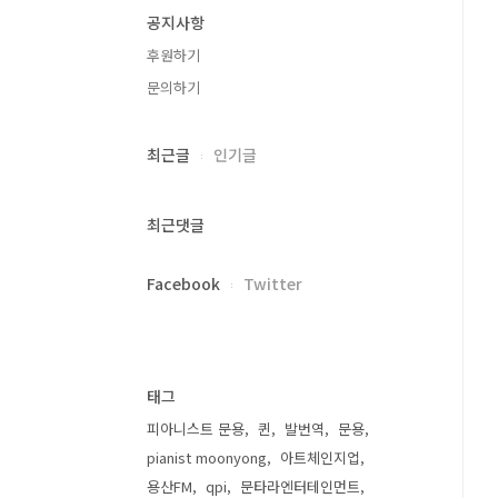
공지사항
후원하기
문의하기
최근글
인기글
최근댓글
Facebook
Twitter
태그
피아니스트 문용
퀸
발번역
문용
pianist moonyong
아트체인지업
용산FM
qpi
문타라엔터테인먼트