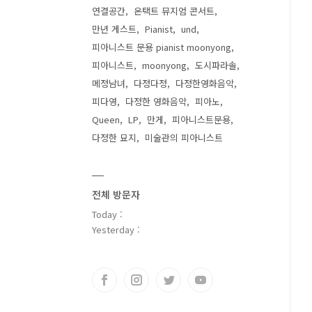
연결공간
온택트 뮤지엄 콘서트
만년 게스트
Pianist
und
피아니스트 문용 pianist moonyong
피아니스트
moonyong
도시파라솔
메정남녀
다정다정
다정한영화음악
피다영
다정한 영화음악
피아노
Queen
LP
만게
피아니스트문용
다정한 묘지
미술관의 피아니스트
전체 방문자
Today :
Yesterday :