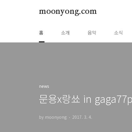
본문 바로가기
moonyong.com
홈
소개
음악
소식
news
문용x랑쑈 in gaga77p
by moonyong
2017. 3. 4.