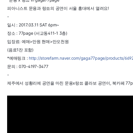
피아니스트 문용과 랑쑈의 공연이 서울 홍대에서 열려요!
-
일시 : 2017.03.11 SAT 6pm~
장소 : 77page (서교동411-1 3층)
입장료: 예매>만원 현매>만오천원
(음료1잔 포함)
*예매링크 :
http://storefarm.naver.com/gaga77page/products/66
문의 : 070-4197-3477
-
제주에서 성황리에 공연을 마친 문용x랑쑈 콜라보 공연이, 북카페 77p