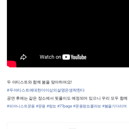
두 아티스트와 함께 봄을 맞아하여요!
#
두아티스트에대한더이상의설명은생략한다
공연 후에는 같은 장소에서 뒷풀이도 예정되어 있으니 우리 모두 함께
#
피아니스트문용
#
문용
#
랑쑈
#
77page
#
문용랑쑈콜라보
#
봄을기다리며