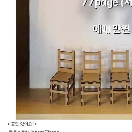
< 공연 있어요 !>
문용 x 랑쑈 in gaga77page