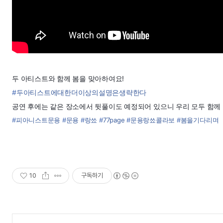
두 아티스트와 함께 봄을 맞아하여요!
#
두아티스트에대한더이상의설명은생략한다
공연 후에는 같은 장소에서 뒷풀이도 예정되어 있으니 우리 모두 함께
#
피아니스트문용
#
문용
#
랑쑈
#
77page
#
문용랑쑈콜라보
#
봄을기다리며
10
구독하기