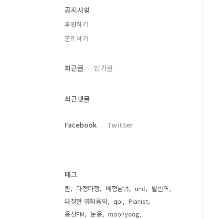
공지사항
후원하기
문의하기
최근글
인기글
최근댓글
Facebook
Twitter
태그
퀸
다정다정
메정남녀
und
발번역
다정한 영화음악
qpi
Pianist
용산FM
문용
moonyong