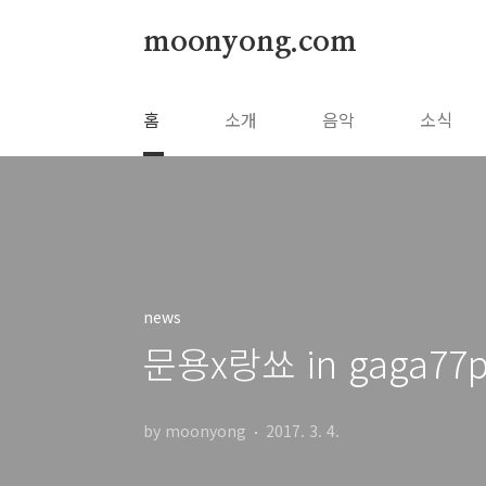
본문 바로가기
moonyong.com
홈
소개
음악
소식
news
문용x랑쑈 in gaga77p
by moonyong
2017. 3. 4.