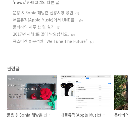
'
news
' 카테고리의 다른 글
문용 & Sonia 해방촌 신흥시장 공연
(1)
애플뮤직(Apple Music)에서 UND를 !
(0)
문타라의 제주 한 달 살기
(2)
2017년 새해 福 많이 받으십시오.
(0)
폭스바겐 X 윤경환 "We Tune The Future"
(2)
관련글
문용 & Sonia 해방촌 신흥시장 공연
애플뮤직(Apple Music)에서 UND를 !
문타라의