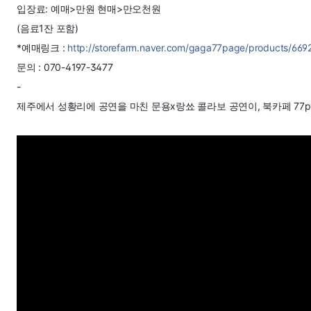
입장료: 예매>만원 현매>만오천원
(음료1잔 포함)
*예매링크 :
http://storefarm.naver.com/gaga77page/products/66
문의 : 070-4197-3477
-
제주에서 성황리에 공연을 마친 문용x랑쑈 콜라보 공연이, 북카페 77p