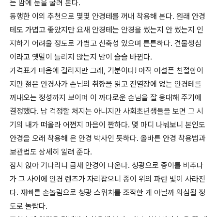
는 맘에 눈을 굴려 본다.
동행한 이의 추천으로 몇몇 안경테를 꺼내 착용해 본다. 원래 안경
테도 가볍고 좋았지만 요새 안경테는 안경을 썼는지 안 썼는지 인
지하기 어려울 정도로 가볍고 신축성 있으며 튼튼하다. 견물생심
이라고 옛말이 틀리지 않는지 맘이 슬슬 바뀐다.
가격표가 마음에 걸리지만 그래, 기분이다! 아직 어설픈 친절함이
지만 젊은 안경사가 손님의 취향을 읽고 진열장에 없는 안경테를
꺼내오는 정성까지 보이며 이 까다로운 손님을 잘 응대해 주기에
결정했다. 남 걱정할 처지는 아니지만 사회초년생들을 보면 그 시
기의 내가 떠올라 어쩐지 마음이 짠하다. 몇 마디 나눠보니 본인도
안경을 오래 착용해 온 안경 박사인 듯하다. 올바른 안경 착용법과
보관법도 상세히 알려 준다.
잠시 앉아 기다리니 금새 안경이 나온다. 청광으로 종이를 비추다
가 그 사이에 안경 렌즈가 자리잡으니 종이 위의 파란 빛이 사라진
다. 재빠른 손놀림으로 청광 스위치를 조작한 게 아닐까 의심될 정
도로 놀랍다.