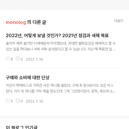
더보기
monolog
의 다른 글
2022년, 어떻게 보낼 것인가? 2021년 점검과 새해 목표
글 내용
솔직히 예측 불가한 미래때문에 막막했는데, 최대한 불확실성은 배제하고 할 수
있는 일을 하다보니 어찌 어찌 살아졌다고 할 수 있습니다. 지난 해 목표한 일 중
이룬 것은 어떤 것이고 이루지 못한 것은 어떤 것인지 살펴 봅니다. 1. 건강 관리
8
0
2022. 1. 16.
및 유지 (10%미만 달성) → 새해 동일 목표 설정 건강을 위해 주 1회 산책, 50
분 업무 10분 휴식 원칙을 반드시 지킬 생각이었는데, 거의 지키지 못했습니다.
업무에 집중하다 보면 몇 시간이고 쉬지 않고 일하다 보니 오히려 약간의 시력
구매와 소비에 대한 단상
저하와 잔 근육통 등이 늘은 듯합니다. 그래서 최근 편안한 운동화를 구입했고,
글 내용
자주 걷기 운동을 하고 있습니다. 새해 첫 달이라 아직 잘 지키고 있는데, 이후에
지인이 택배박스로 가득찬 사진 하나를 올렸다. 구매 후 뜯어보지도 않은 박스
도 잘 유지할 수 있도록 노력해야겠습니다. 2. 퀸 트리뷰트 앨범 ..
란다. 이미 방 하나를 가득 메울 정도인데 그게 그만큼이란다. 문득, 세상에 소비
할 것들이 넘쳐난다고 하는데 우리가 과연 제대로 '소비'하고 있는지 의문이 들
5
0
2022. 1. 10.
었다. 돈을 주고 물건을 사면서 우리는 '소비'한다고 하지만 사실 물건을 사는 행
위까지는 '구매'이다. 구매한 물건의 가치를 내가 제대로 향유해야 '소비'한 것이
다. 그 물건의 쓰임새에 맞게 사용해 주어야 한다. 그렇지 않으면 내 지갑에서 돈
만 나갈 뿐이다. 예를 들면 책을 샀으면 끝까지 읽는 게 소비다. 식사를 주문했으
면 가능한 한 남기지 않고 먹는 게 소비다. 왓챠든 넷플릭스든 구독했으면 매달
이 블로그 인기글