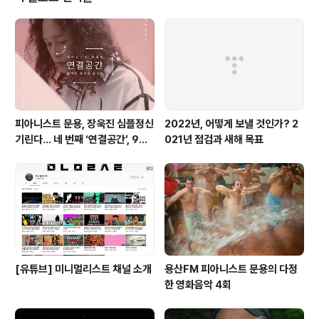
구독료만 납부할 게 아니라 무엇이든 검색하고 챙겨 봐야 소비다. 가끔 쓰임새
가 ..
피아니스트 문용, 장욱진 심플정신
2022년, 어떻게 보낼 것인가? 2
기린다… 네 번째 ‘연결공간’, 9월
021년 점검과 새해 목표
23일 최초 공개
[유튜브] 미니멀리스트 채널 소개
용산FM 피아니스트 문용의 다정
한 영화음악 4회