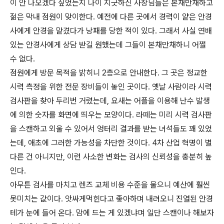
이 안 나오겠다 싶었는지 나이 지긋하신 사장님들은 본채만채하고
젊은 막내 점원이 맞이한다. 예전에 다른 곳에서 경력이 얕은 안경
사에게 안경을 맡겼다가 낭패를 당한 적이 있다. 그래서 사실 연배
있는 안경사에게 상담 받길 원했는데 그들이 본채만채하니 어쩔
수 없다.
점원에게 방문 목적을 밝히니 2층으로 안내한다. 그 곳은 정교한
시력 측정을 위한 전문 장비들이 놓인 곳이다. 옛날 사람이라 시력
검사판을 찾아 두리번 거렸는데, 요새는 어플을 이용해 난수 발생
에 의한 숫자를 화면에 띄우는 모양이다. 라떼는 미리 시력 검사판
을 스캔하고 외울 수 있어서 엉터리 결과를 받는 녀석들도 꽤 있었
는데, 애초에 그러한 가능성을 차단한 것이다. 4차 산업 혁명이 별
다른 건 아니지만, 이런 사소한 변화는 검사의 신뢰성을 충분히 높
인다.
아무튼 검사를 마치고 렌즈 교체 비용 수준을 물으니 예산에 훨씬
못미치는 값이다. 앗싸게먹힌다고 좋아하며 내려오니 진열된 안경
테가 눈에 들어 온다. 맘에 드는 게 있겠냐며 일단 스캔이나 해보자