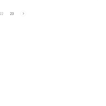
해 나갔
은 발전이
22
23
.ㅜ 누
일단 앞섰
리기 전엔
 여전한가
껏 버텨온
 내 손으
낸 집 처
채워나가야
면 좋겠고
까^^