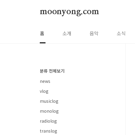
본문 바로가기
moonyong.com
홈
소개
음악
소식
분류 전체보기
news
vlog
musiclog
monolog
radiolog
translog