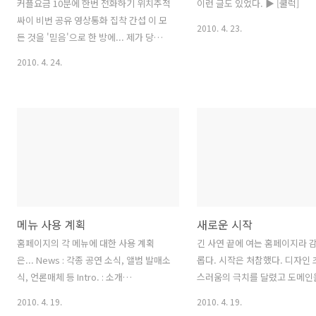
커플요금 10분에 한번 전화하기 위치추적
이런 글도 있었다. ▶ [쿨럭]
싸이 비번 공유 영상통화 집착 간섭 이 모
2010. 4. 23.
든 것을 '믿음'으로 한 방에... 제가 당신을
믿는데 당신이 나를 믿지 않으면 제가 어
2010. 4. 24.
찌 당신을 믿겠으며 당신이 나를 믿어주
는데 제가 당신을 믿지 않으면 당신 또한
어찌 저를 믿을 수 있으오리까.
메뉴 사용 계획
새로운 시작
홈페이지의 각 메뉴에 대한 사용 계획
긴 사연 끝에 여는 홈페이지라 
은... News : 각종 공연 소식, 앨범 발매소
롭다. 시작은 처참했다. 디자인 
식, 언론매체 등 Intro. : 소개
스러움의 극치를 달렸고 도메인
(Introduction) Media : 신곡데모, 공연
는데에도 우여곡절이 많았다. 
2010. 4. 19.
2010. 4. 19.
동영상, 공연사진, 뮤직비디오, 보도 사진
html나 java script 따위도 