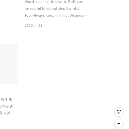
Word is similar to sword. Both can
be useful tools but also harmful,
too. Always keep in mind. We must
handle them with care.
2010. 4. 23.
감회가 새
초안은 촌
을 구입하
그리고
예전에 만들