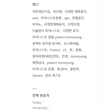
태그
아트체인지업
피다영
다정한 영화음악
und
피아니스트문용
qpi
연결공간
피아노
다정한영화음악
다정다정
미술관의 피아니스트
다정한 묘지
피아니스트 문용 pianist moonyong
온택트 뮤지엄 콘서트
도시파라솔
피아니스트
Pianist
LP
퀸
문용
문타라엔터테인먼트
만게
moonyong
메정남녀
pianist moonyong
피아니스트 문용
용산FM
발번역
Queen
만년 게스트
전체 방문자
Today :
Yesterday :