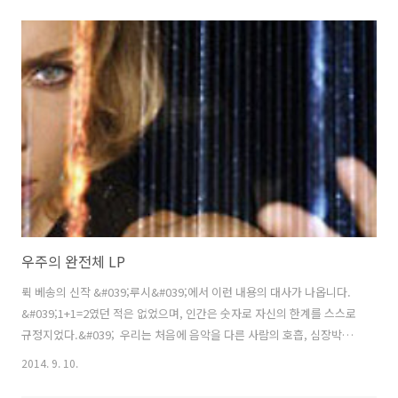
이니 총 '두 개'입니다. 잘 이해가 되지 않으신다구요? LP표면에는 주름
이 아주 많아보이지만 바깥에서 안쪽으로 소용돌이치며 들어가는 길 하
나만 있습니다. 그 하나의 길을 턴테이블의 바늘이 따라가며 재생하게 되
어있지요 ^^ 한 쪽면에 하나의 길이 있으니 양면이면 두 개의 길이 있는
것이 됩니다. (LP는 A면, B면 양면에 모두 음악이 수록되어 있습니다. 그
래서 중간에 레코드판을 한 번 뒤집어주어야 하지요^^) http..
우주의 완전체 LP
뤽 베송의 신작 &#039;루시&#039;에서 이런 내용의 대사가 나옵니다.
&#039;1+1=2였던 적은 없었으며, 인간은 숫자로 자신의 한계를 스스로
규정지었다.&#039; ​ 우리는 처음에 음악을 다른 사람의 호흡, 심장박동
을 통해 배웠습니다. 바로 어머니 뱃속에 있을 때의 이야기입니다. 기계
2014. 9. 10.
의 것과는 다른, 소우주라 불리우는 인간의 리듬을 체득합니다. 이렇게