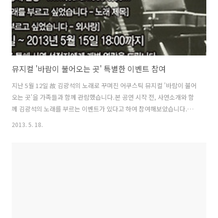
뮤지컬 '바람이 불어오는 곳' 특별한 이벤트 참여
지난 5월 12일 故 김광석의 노래로 꾸며진 어쿠스틱 뮤지컬 '바람이 불어
오는 곳'을 가족들과 함께 관람했습니다.본 공연 시작 전, 사연소개와 함
께 김광석의 노래를 부르는 이벤트가 있다고 하여 참여해보았습니다.혹
시 노래없이 연주만 해도 괜찮은지 여쭤보니 흔쾌히 허락해주시더라구
2013. 5. 18.
요 :)'김광석 노래를 사랑하는 사람 누구나'라는 문구가 새삼스레 눈에 띕
니다. 존경하는 뮤지션인 故 김광석과 그 분의 노래는 힘겹던 시절 무엇
을 어떻게 해야할 지 길을 제시해주었습니다.그 분의 노래를 무대에서 연
주하고 나눌 수 있어서 뜻 깊었습니다.소중한 기회 주셔서 너무 감사했습
니다. 그 날 방문해보니 사람이 가득 차서 물어보니 만석이었다고 합니
다.또, 그 뒤로도 꾸준히 만석행진이 이어지고 있다는 후문입니다. :)5월
19일이 마..