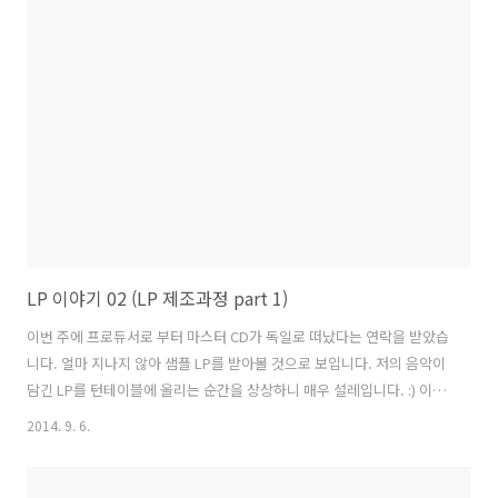
인간은 자연스레 음악성을 타고나는데 오선지나 메트로놈과 친하지 않
다는 이유로 혹은 다른 권위에 눌려 스스로 멀어진 것은 아닌지 모르겠습
니다. ​ 작곡할 때 저는 정밀한 것과는 거리가 먼, 심장의 박동을 따릅니
다. 메트로놈을 좀 처럼 사용하지 않으며 일정하지 않은 호흡을 따라 연
주합니다. 기분에 따라 하루에도 여러 번 바뀔 수 있는 그런 것입니..
LP 이야기 02 (LP 제조과정 part 1)
이번 주에 프로듀서로 부터 마스터 CD가 독일로 떠났다는 연락을 받았습
니다. 얼마 지나지 않아 샘플 LP를 받아볼 것으로 보입니다. 저의 음악이
담긴 LP를 턴테이블에 올리는 순간을 상상하니 매우 설레입니다. :) 이번
엔 LP 제조 과정에 대해 말씀드리겠습니다. 유튜브에 LP제조과정을 보
2014. 9. 6.
여주는 영상이 있어 소개해드립니다. LP제작에 있어 일종의 금형이 되는
마스터판을 제작하는 과정에 대해 나와있습니다.여기서 퀴즈!LP 표면에
있는 주름은 몇 개 일까요? 정답은 다음에 공개합니다. ^^ 퀴즈 정답 맞