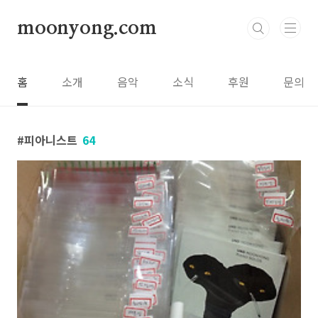
본문 바로가기
moonyong.com
홈
소개
음악
소식
후원
문의
피아니스트
64