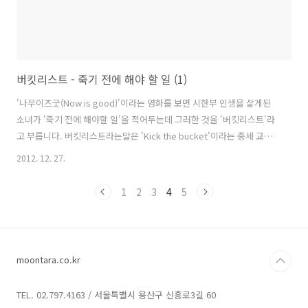
버킷리스트 - 죽기 전에 해야 할 일 (1)
'나우이즈굿(Now is good)'이라는 영화를 보면 시한부 인생을 살게된
소녀가 '죽기 전에 해야할 일'을 적어두는데 그러한 것을 '버킷리스트'라
고 부릅니다. 버킷리스트라는말은 'Kick the bucket'이라는 중세 교수
형 관습에서 유래된 속어에서 나왔다고 합니다. 그래서 '죽기 전에 해야
2012. 12. 27.
할 일의 목록'을 지칭하는 말이 되었다 합니다. (검색을 해보니 드라마
'여인의 향기'에도 이 말이 나왔던 모양입니다. 그래서인지 최근에 버킷
1
2
3
4
5
리스트 작성하는 것이 유행인 것 같습니다. ^^) 어린 시절 저는 '버킷리스
트'라는 말을 모르고 살았지만, '20대가 되면 꼭 하고 싶은 일' 정도의 리
스트를 염두에 두고 살았습니다. 가만히 돌아보니 꼭 원하는 형태는 아니
었지만 이룬 것들도 꽤 많고, 이루지 못한 것들도 있..
moontara.co.kr
TEL. 02.797.4163 / 서울특별시 용산구 신흥로3길 60