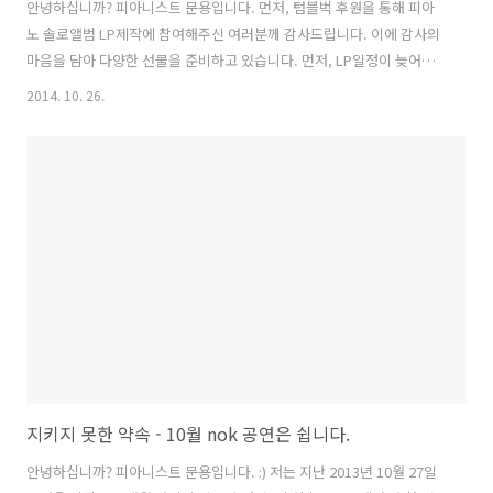
안녕하십니까? 피아니스트 문용입니다. 먼저, 텀블벅 후원을 통해 피아
노 솔로앨범 LP제작에 참여해주신 여러분께 감사드립니다. 이에 감사의
마음을 담아 다양한 선물을 준비하고 있습니다. 먼저, LP일정이 늦어짐
에 따라 CD를 특별제작하여 드리기로 했습니다. 그 CD 디자인이 완료되
2014. 10. 26.
었고 후원자 여러분들 모두의 성함을 앨범 자켓에 실어드렸습니다! ​ CD
는 생산 초기 단계에 들어서, 이변이 없는 한 11월 초 출고가 가능할 것으
로 보입니다. 또한, 차후 발매할 LP에도 마찬가지로 성함을 실어드립니
다. ^^ 액자에 예쁘게 담아드리려고 열심히 악보를 그리고 있습니다. ^^ ​
사실 악보를 그리며 작곡한 곡들이 아니어서 악보가 존재하지 않습니다.
하지만 차근차근 그리다보니 제 곡을 또 다른 관점에서 듣게 되어 나름..
지키지 못한 약속 - 10월 nok 공연은 쉽니다.
안녕하십니까? 피아니스트 문용입니다. :) 저는 지난 2013년 10월 27일