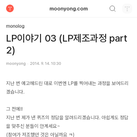
검색하기
moonyong.com
티스토리
monolog
LP이야기 03 (LP제조과정 part
2)
moonyong
2014. 9. 14. 10:30
지난 번 예고해드린 대로 이번엔 LP를 찍어내는 과정을 보여드리
겠습니다.
그 전에!!
지난 번 제가 낸 퀴즈의 정답을 알려드리겠습니다. 아쉽게도 정답
을 맞추신 분들이 안계세요~
(참여가 저조했던 것은 아닐까요 ㅋ)