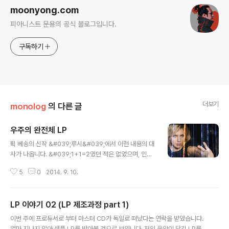
moonyong.com
피아니스트 문용의 공식 블로그입니다.
구독하기
더보기
monolog
의 다른 글
우주의 완전체 LP
글 내용
뤽 베송의 신작 &#039;루시&#039;에서 이런 내용의 대
사가 나옵니다. &#039;1+1=2였던 적은 없었으며, 인간
은 숫자로 자신의 한계를 스스로 규정지었다.&#039; ​ 우
5
0
2014. 9. 10.
리는 처음에 음악을 다른 사람의 호흡, 심장박동을 통해 배
웠습니다. 바로 어머니 뱃속에 있을 때의 이야기입니다. 기
계의 것과는 다른, 소우주라 불리우는 인간의 리듬을 체득
LP 이야기 02 (LP 제조과정 part 1)
합니다. 이렇게 인간은 자연스레 음악성을 타고나는데 오
글 내용
선지나 메트로놈과 친하지 않다는 이유로 혹은 다른 권위
이번 주에 프로듀서로 부터 마스터 CD가 독일로 떠났다는 연락을 받았습니다.
에 눌려 스스로 멀어진 것은 아닌지 모르겠습니다. ​ 작곡할
얼마 지나지 않아 샘플 LP를 받아볼 것으로 보입니다. 저의 음악이 담긴 LP를