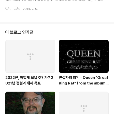
때 저는 정밀한 것과는 거리가 먼, 심장의 박동을 따릅니다.
턴테이블에 올리는 순간을 상상하니 매우 설레입니다. :) 이번엔 LP 제조 과정
메트로놈을 좀 처럼 사용하지 않으며 일정하지 않은 호흡
0
0
2014. 9. 6.
에 대해 말씀드리겠습니다. 유튜브에 LP제조과정을 보여주는 영상이 있어 소개
을 따라 연주합니다. 기분에 따라 하루에도 여러 번 바뀔 수
해드립니다. LP제작에 있어 일종의 금형이 되는 마스터판을 제작하는 과정에
있는 그런 것입니..
대해 나와있습니다.여기서 퀴즈!LP 표면에 있는 주름은 몇 개 일까요? 정답은
다음에 공개합니다. ^^ 퀴즈 정답 맞추시는 분들에겐 별도의 상품이 있을 예정
입니다! (턴테이블이 없는데 LP 어떻게 듣냐고 묻는 분들이 계시던데 그럼 상품
이 블로그 인기글
을...ㅋ) 선별된 금속판에 초코렛 입히 듯 무엇인가를 입혀내 건조하고 상태에 따
라 다시 선..
2022년, 어떻게 보낼 것인가? 2
변절자의 꾀임 - Queen "Great
021년 점검과 새해 목표
King Rat" from the album
'Queen'(1973)