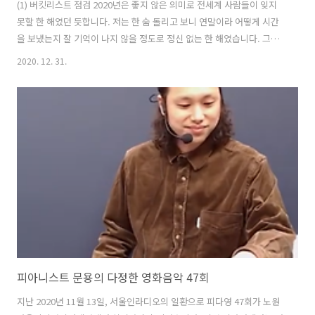
(1) 버킷리스트 점검 2020년은 좋지 않은 의미로 전세계 사람들이 잊지
못할 한 해였던 듯합니다. 저는 한 숨 돌리고 보니 연말이라 어떻게 시간
을 보냈는지 잘 기억이 나지 않을 정도로 정신 없는 한 해였습니다. 그래
서 조용히 지난 한 해를 돌아보려 합니다. 먼저, 새해의 다짐을 얼마나 지
2020. 12. 31.
키고 있는지 버킷리스트를 체크해보겠습니다. 1. 건강 관리 및 유지 첫 항
목 부터 깊이 반성중입니다. 이래저래 바쁘다는 핑계로 밖에도 잘 나가지
않고 운동을 게을리 했습니다. 건강을 잃으면 아무 것도 의미가 없다는
점, 무엇보다 건강이 우선이라는 점 잊지 말아야겠습니다. 2. 퀸 피아노
앨범 제작 퀸의 음악을 재해석하는 음반을 내는 것이 오랜 꿈이었는데,
이에 대한 재미난 실험과 더불어 제작의 초석을 닦고 있습니다. ..
피아니스트 문용의 다정한 영화음악 47회
지난 2020년 11월 13일, 서울인라디오의 일환으로 피다영 47회가 노원