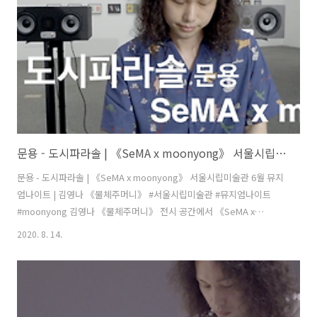
니스트를 불러내 소리없이 연주했습니다. 숨막히게 새하얀 공간은 잡념
없이 자신을 마주할 수 있는 공간입니다. 이 곳에서 내면..
문용 - 도시파라솔 | 《SeMA x moonyong》 서울시립미술관 6월 뮤지엄나이트 | 김영나 《물체주머니》
문용 - 도시파라솔 | 《SeMA x moonyong》 서울시립미술관 6월 뮤지
엄나이트 | 김영나 《물체주머니》 #서울시립미술관 #뮤지엄나이트
#moonyong 김영나 《물체주머니》 전시 공간에서 《SeMA x
moonyong》 풀버전: https://youtu.be/ZGPXOboTGjU "기억과 사
2020. 8. 14.
물의 의미를 재발견하길 바랍니다." 김영나 디자이너의 말입니다. 저의
곡 '도시파라솔'에서는 '파라솔'이 사물로 등장하고 있습니다. 파라솔은
유희의 사물인 동시에 누군가에겐 생계의 사물입니다. 그렇지만 결국 다
양한 색상의 조화로 귀결됩니다. 도시에는 다양한 색상의 사람들이 모여
살며 서로 상처와 치유를 나누며 삽니다. 도시의 파라솔은 빛과 그늘을