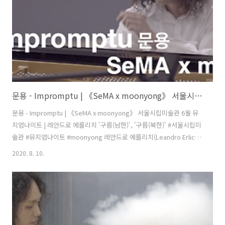
가르지만 그 알록달록한 색채는 조화를 이루고 있습니다. 색상의 ..
문용 - Impromptu | 《SeMA x moonyong》 서울시립미술관 6월 뮤지엄나이트 | 레안드로 에를리치 '구름(남한)', '구름(북한)'
문용 - Impromptu | 《SeMA x moonyong》 서울시립미술관 6월 뮤
지엄나이트 | 레안드로 에를리치 '구름(남한)', '구름(북한)' #서울시립미
술관 #뮤지엄나이트 #moonyong 레안드로 에를리치(Leandro Erlich)
의 '구름(남한)', '구름(북한)' 작품 앞에서 《SeMA x moonyong》 풀
2020. 8. 10.
버전: https://youtu.be/ZGPXOboTGjU "인간은 구름의 형태에서 뭔
가를 상상하는 지구에서 유일한 생명체일 것입니다." '구름(남한)', '구름
(북한)'의 작가 레안드로 에를리치(Leandro Erlich)의 말입니다. 작가가
남한과 북한의 지도를 구름으로 표현한 것은 '신의 한 수'라고 볼 수 있습
니다. 민족이나 국가, 국경과 같은 개념은 그저 인간의 머릿속에 있..