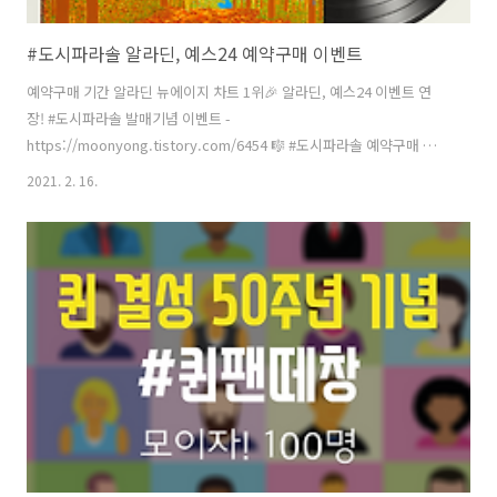
#도시파라솔 알라딘, 예스24 예약구매 이벤트
예약구매 기간 알라딘 뉴에이지 차트 1위🎉 알라딘, 예스24 이벤트 연
장! #도시파라솔 발매기념 이벤트 -
https://moonyong.tistory.com/6454 🎼 #도시파라솔 예약구매 이
벤트🎉 ⚠️귀여운 미니노트, 엽서, 스티커 증정 완판예감, 놓치지 마세요!
2021. 2. 16.
2021. 2.16 ~ 24 ▶️ 알라딘: http://bit.ly/37gBhAW ▶️ 예스24:
https://bit.ly/3jSlv4k문용 신보 #도시파라솔 발매 기념 이벤트CD/LP
예약 구매 시 엽서/미니 노트 증정!www.yes24.com 문용 - #도시파라
솔 [LP] #도시파라솔 노트 증정 www.aladin.co.kr#도시파라솔⛱ #피
아니스트문용🎹