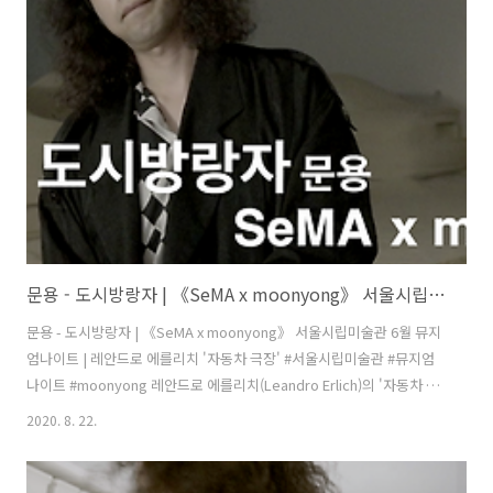
바라볼 수 있습니다. ‘작가가 작품의 절반을 만들면 나머지 반은 관객 해
석의 몫’이라고 작가는 말합니다. 피아노 연주로 작품 절반의 공간을 채
우려 합니다. 저는 호수 아래에서 아사녀의 달을 연주하겠습니다. 여러분
들은 호수 위에서 아사달의 관점으로 감상해주시길 바랍니다. ..
문용 - 도시방랑자 | 《SeMA x moonyong》 서울시립미술관 6월 뮤지엄나이트 | 레안드로 에를리치 '자동차 극장'
문용 - 도시방랑자 | 《SeMA x moonyong》 서울시립미술관 6월 뮤지
엄나이트 | 레안드로 에를리치 '자동차 극장' #서울시립미술관 #뮤지엄
나이트 #moonyong 레안드로 에를리치(Leandro Erlich)의 '자동차 극
장' 앞에서 《SeMA x moonyong》 풀버전:
2020. 8. 22.
https://youtu.be/ZGPXOboTGjU 모래로 된 자동차들이 모여서 자신
들과 비슷한 자동차들이 방랑하는 모습을 관람하고 있습니다. 우리 인간
들이 극장에 모여 영화를 관람하는 것과 비슷한 모습입니다. 영화관람이