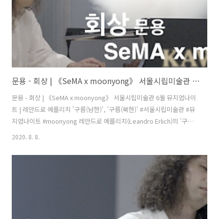
문용 - 회상 | 《SeMA x moonyong》 서울시립미술관 6월 뮤지엄나이트 | 레안드로 에를리치 '구름(남한)', '구름(북한)'
문용 - 회상 | 《SeMA x moonyong》 서울시립미술관 6월 뮤지엄나이
트 | 레안드로 에를리치 '구름(남한)', '구름(북한)' #서울시립미술관 #뮤
지엄나이트 #moonyong 레안드로 에를리치(Leandro Erlich)의 '구름
(남한)', '구름(북한)' 작품 앞에서 《SeMA x moonyong》 풀버전:
2020. 8. 8.
https://youtu.be/ZGPXOboTGjU 문용 유튜브 채널 구독하기:
https://www.youtube.com/user/moonyong59/?
sub_confirmation=1 애플 뮤직에서 문용 앨범 듣기:
https://music.apple.com/kr/artist/moonyong/1199085719 문용
LP/CD 구매하기: https://moontara.co.kr 문용 ..