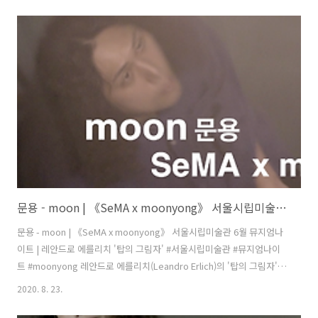
동선의 마지막을 장식하는 이성근 작가의 '인간, 사랑, 빛'입니다. 여러분
들은 작품을 보면 어떤 모습이 떠오르시나요? 저는 작품에서 구름의 모
습을 봤습니다. 저의 곡 '구름 위의 산책'을 연주해보겠습니다. 문용 유튜
브 채널 구독하기:
https://www.youtube.com/user/moonyong59/?
sub_confirmation=1 애플 뮤직에서 문용 앨범 듣기: https://mus..
문용 - moon | 《SeMA x moonyong》 서울시립미술관 6월 뮤지엄나이트 | 레안드로 에를리치 '탑의 그림자'
문용 - moon | 《SeMA x moonyong》 서울시립미술관 6월 뮤지엄나
이트 | 레안드로 에를리치 '탑의 그림자' #서울시립미술관 #뮤지엄나이
트 #moonyong 레안드로 에를리치(Leandro Erlich)의 '탑의 그림자'
안에서 《SeMA x moonyong》 풀버전:
2020. 8. 23.
https://youtu.be/ZGPXOboTGjU 작가는 늘 '타자라는 개념'에 흥미
가 있다고 합니다. 작품 속에서 우리는 아사달이자 아사녀가 되어 상대를