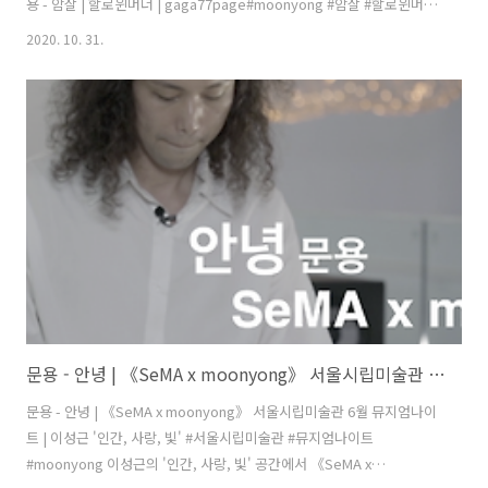
용 - 암살 | 할로윈머더 | gaga77page#moonyong #암살 #할로윈머더
문용 유튜브 채널 구독하기:
2020. 10. 31.
https://www.youtube.com/user/moonyong59/?
sub_confirmation=1 애플 뮤직에서 문용 앨범 듣기:
https://music.apple.com/kr/artist/moonyong/1199085719문용
LP/CD 구매하기: https://moontara.co.kr 문용 팔로우 하
기:https://www.facebook.com/pianistmoonyonghttps://www.instagr
문용 - 안녕 | 《SeMA x moonyong》 서울시립미술관 6월 뮤지엄나이트 | 이성근 '인간, 사랑, 빛'
문용 - 안녕 | 《SeMA x moonyong》 서울시립미술관 6월 뮤지엄나이
트 | 이성근 '인간, 사랑, 빛' #서울시립미술관 #뮤지엄나이트
#moonyong 이성근의 '인간, 사랑, 빛' 공간에서 《SeMA x