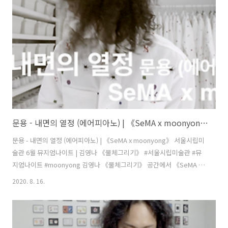
란 결국 인간사 구경이 아닐까 생각이 듭니다. 영화 속 기승전결 따라 갈
등 겪고 해결해가는 과정, 우리는 그 방랑을 감상하고 있습니다. 문용 유
튜브 채널 구독하기: https://www.youtube.com..
문용 - 내면의 열정 (에어피아노) | 《SeMA x moonyong》 서울시립미술관 6월 뮤지엄나이트 | 김영나 《물체그리기》
문용 - 내면의 열정 (에어피아노) | 《SeMA x moonyong》 서울시립미
술관 6월 뮤지엄나이트 | 김영나 《물체그리기》 #서울시립미술관 #뮤
지엄나이트 #moonyong 김영나 《물체그리기》 공간에서 《SeMA x
moonyong》 풀버전: https://youtu.be/ZGPXOboTGjU "사물에 깃
2020. 8. 16.
든 기억을 자신만의 규칙으로 해석하고 관계를 만들어가듯, 각자 방식으
로 전시를 경험하고 기억과 사물의 의미 재발견하길 바랍니다." 김영나
디자이너의 말입니다. 기억이 담긴 사물, 은색 큐브를 이 공간에 가져왔
습니다. 어린 시절, 마음껏 피아노를 연습하기 어려울 때면 내면의 피아