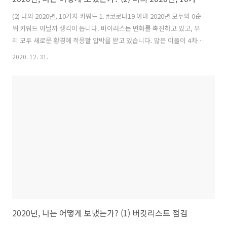
(2) 나의 2020년, 10가지 키워드 1. #코로나19 아마 2020년 모두의 0순
위 키워드 아닐까 생각이 듭니다. 바이러스는 변화를 촉진하고 있고, 우
리 모두 새로운 환경에 적응할 압박을 받고 있습니다. 많은 이들이 4차 산
업 혁명을 이야기하지만, 저에게 적용되는 것은 어떤 것인지 도무지 감이
2020. 12. 31.
잡히질 않고 있습니다. 2. #Queen 1월 18~19일 퀸 내한 공연이 있어 관
람했습니다. 코로나19 확산세는 그 이후 본격화 되어 퀸은 투어를 중단
했는데요. 코로나19 확산세가 조금만 빨랐어도 자칫 퀸 내한이 무산될
뻔했다는 생각입니다. 이에 반해 올해 영부인밴드는 코로나19 사회적 거
리두기 상황에 따라 공연을 쉬어갈 수밖에 없었는데요. 이에 2019년 공
연 실황을 기반으로 언택트 콘서트를 개최했습니다...
2020년, 나는 어떻게 보냈는가? (1) 버킷리스트 점검