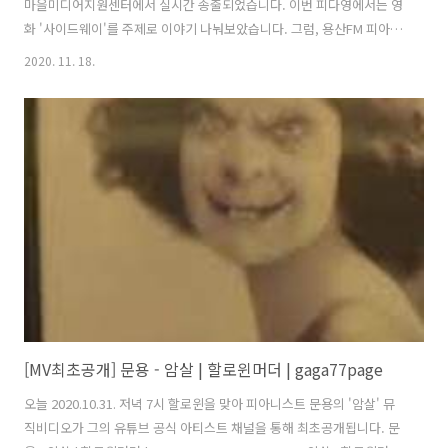
마을미디어지원센터에서 실시간 송출되었습니다. 이번 피다영에서는 영
화 '사이드웨이'를 주제로 이야기 나눠보았습니다. 그럼, 용산FM 피아니
스트 문용의 다정한 영화음악 47회를 들어보시기 바랍니다. 댓글과 좋아
2020. 11. 18.
요는 커다란 힘이 됩니다 :) www.podty.me/episode/14807857 피아
니스트 문용의 다정한 영화음악 47회 - 사이드웨이 [용산FM] 피아니스트
문용의 다정한 영화음악 47회 - 사이드웨이 [용산FM] 진행: 문용 / 게스
트: 만게TAra / 기술: 노원마을미디어지원센터 채우석 주임 *영화 : 사이
드웨이 (Side way , 2004) - ◇ 한줄거리 : 와인 www.podty.me
www.podbbang.co..
[MV최초공개] 문용 - 암살 | 할로윈머더 | gaga77page
오늘 2020.10.31. 저녁 7시 할로윈을 맞아 피아니스트 문용의 '암살' 뮤
직비디오가 그의 유튜브 공식 아티스트 채널을 통해 최초공개됩니다. 문