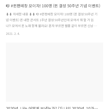
🎼 #퀸팬떼창 모이자! 100명 (퀸 결성 50주년 기념 이벤트)
⬇︎⬇︎ 자세한 내용 ⬇︎⬇︎ 🎼 #퀸팬떼창 모이자! 100명 (퀸 결성 50주년 기
념 이벤트) 퀸 내한 콘서트 1주년 결성 50주년인데 모여서 뭐 할 거 없
나?! 모여서 퀸 노래 함께 불러요! 혼자 부르면 뻘쭘 같이 부르면 신남 집
합금지인데 가능?! ㅇㅇ가능 온라인으로 가능 퀸 노래와 함께하는 즐거
2021. 2. 4.
운 모습을 휴대폰 영상으로 찍어 보내주세요. 가발 및 분장 환영 어떤 노
래? Radio Ga Ga, We Will Rock You, We Are The Champions 후렴
중 마음껏 선택 moontara.ent@gmail.com으로 50주년 축하메세지,
크레딧 성함과 함께 영상을 보내주세요. ⚠️주의사항: 이어폰이나 헤드폰
으로 들으며 노래를 불러주셔야 퀸 노래가 영상에 녹음되지 않아요! - ※
안내 사항 ..
2020년, 나는 어떻게 보냈는가? (2) 나의 2020년, 10가지 키워드