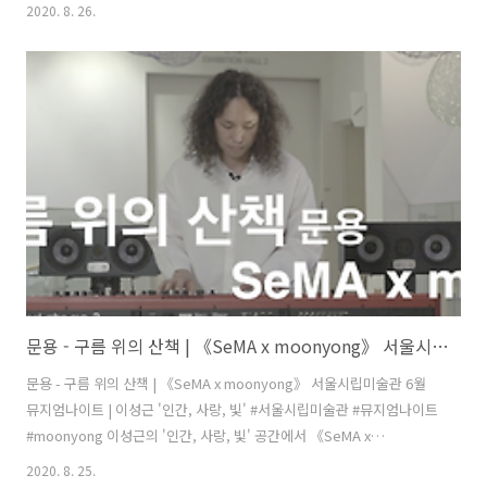
moonyong》 풀버전: https://youtu.be/ZGPXOboTGjU 만남의 반가
2020. 8. 26.
움, 헤어짐의 아쉬움 모두 '안녕'이라는 말에 담겨 있습니다. 다시 만나길
바라는 마음으로 '안녕'을 연주하겠습니다. 끝까지 함께 해주셔서 감사
합니다. 지금까지 피아니스트 문용이었습니다. "안녕." 문용 유튜브 채
널 구독하기: https://www.youtube.com/user/moonyong59/?
sub_confirmation=1 애플 뮤직에서 문용 앨범 듣기:
https://music.apple.co..
문용 - 구름 위의 산책 | 《SeMA x moonyong》 서울시립미술관 6월 뮤지엄나이트 | 이성근 '인간, 사랑, 빛'
문용 - 구름 위의 산책 | 《SeMA x moonyong》 서울시립미술관 6월
뮤지엄나이트 | 이성근 '인간, 사랑, 빛' #서울시립미술관 #뮤지엄나이트
#moonyong 이성근의 '인간, 사랑, 빛' 공간에서 《SeMA x
moonyong》 풀버전: https://youtu.be/ZGPXOboTGjU 미술관 관람
2020. 8. 25.