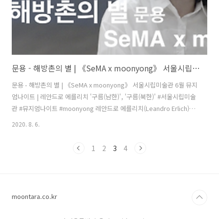
문용 - 해방촌의 별 | 《SeMA x moonyong》 서울시립미술관 6월 뮤지엄나이트 | 레안드로 에를리치 '구름(남한)', '구름(북한)'
문용 - 해방촌의 별 | 《SeMA x moonyong》 서울시립미술관 6월 뮤지
엄나이트 | 레안드로 에를리치 '구름(남한)', '구름(북한)' #서울시립미술
관 #뮤지엄나이트 #moonyong 레안드로 에를리치(Leandro Erlich)의
'구름(남한)', '구름(북한)' 작품 앞에서 《SeMA x moonyong》 풀버
2020. 8. 6.
전: https://youtu.be/ZGPXOboTGjU 문용 유튜브 채널 구독하기:
https://www.youtube.com/user/moonyong59/?
1
2
3
4
sub_confirmation=1 애플 뮤직에서 문용 앨범 듣기:
https://music.apple.com/kr/artist/moonyong/1199085719 문용
LP/CD 구매하기: https://moontara.co.kr..
moontara.co.kr