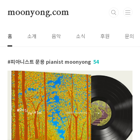
본문 바로가기
moonyong.com
홈
소개
음악
소식
후원
문의
피아니스트 문용 pianist moonyong
54