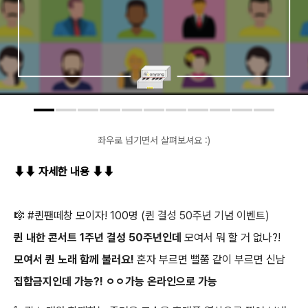
좌우로 넘기면서 살펴보셔요 :)
⬇︎
⬇︎
자세한 내용
⬇︎
⬇︎
🎼 #퀸팬떼창 모이자! 100명 (
퀸 결성 50주년 기념 이벤트)
퀸 내한 콘서트 1주년 결성 50주년인데
모여서 뭐 할 거 없나?!
모여서 퀸 노래 함께 불러요!
혼자 부르면 뻘쭘 같이 부르면 신남
집합금지인데 가능?! ㅇㅇ가능 온라인으로 가능