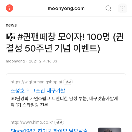
검색하기
moonyong.com
티스토리
news
🎼 #퀸팬떼창 모이자! 100명 (퀸
결성 50주년 기념 이벤트)
moonyong
2021. 2. 4. 16:03
https://wigforman.qshop.ai
광고
조성호 위그포맨 대구가발
30년경력 자연스럽고 트렌디한 남성 부분, 대구맞춤가발제
작 1:1 스타일링 전문
http://www.himo.co.kr
광고
Since1987, 하이모 하이모 탈모탈출