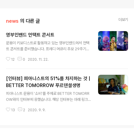
더보기
news
의 다른 글
영부인밴드 언택트 콘서트
글 내용
문용이 키보디스트로 활동하고 있는 영부인밴드에서 언택
트 콘서트를 준비했습니다. 프레디 머큐리 추모 29주기를
맞아 오는 11월 24일 저녁 7시, 유튜브 채널을 통해 최초
12
0
2020. 11. 22.
공개합니다. 영부인밴드 프레디 머큐리 추모공연 다시보기
#QUEEN #영부인밴드 #언택트콘서트 Video Release
day : 2020.11.24 TUE 7pm 0vueen members ar
[인터뷰] 피아니스트의 51%를 차지하는 것 |
e: Lead vocal : Fred 신창엽 Guitar : hellking 김종호
Bass&vocal : Mike 안철민 Drums : neO 박중현 Syn
BETTER TOMORROW 푸르덴셜생명
글 내용
thesizer : moonyong 문용 Audio Mix & Video Edit
피아니스트 문용이 '소비'를 주제로 BETTER TOMORR
by moonyong Costumes & Management : TAra
OW와의 인터뷰에 응했습니다. 해당 인터뷰는 아래 링크
장초영 -
에서 볼 수 있습니다. '피아니스트의 51%를 차지하는 것'+
13
2
2020. 9. 9.
웹페이지: https://better-tomorrow.co.kr/intervie
w/883+ 영상: youtu.be/AAkzoKZdoDU BETTER
TOMORROW는 푸르덴셜생명의 새로운 콘텐츠 플랫폼
으로 돈에 대한 관점을 '개개인의 삶의 가치'로 보고, 이 시