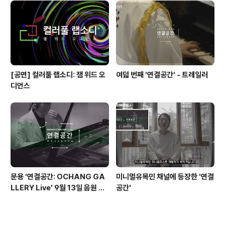
[공연] 컬러풀 랩소디: 잼 위드 오
여덟 번째 '연결공간' - 트레일러
디언스
문용 '연결공간: OCHANG GA
미니멀유목민 채널에 등장한 '연결
LLERY Live' 9월 13일 음원 발
공간'
매