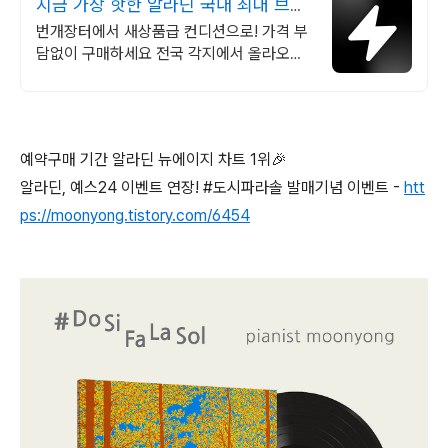
지금 가장 핫한 알라딘 국내 최대 브랜
드 중고거래
번개장터에서 새상품급 컨디션으로! 가격 부
담없이 구매하세요 전국 각지에서 올라오는
전국구 최다 상품 매일 10만 개 이상의 신규
상품 업로드
예약구매 기간 알라딘 뉴에이지 차트 1위🎉
알라딘, 예스24 이벤트 연장! #도시파라솔 발매기념 이벤트 -
htt
ps://moonyong.tistory.com/6454