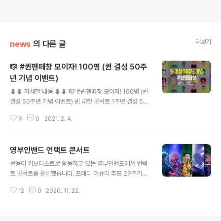
더보기
news
의 다른 글
🎼 #퀸팬떼창 모이자! 100명 (퀸 결성 50주
년 기념 이벤트)
글 내용
⬇︎⬇︎ 자세한 내용 ⬇︎⬇︎ 🎼 #퀸팬떼창 모이자! 100명 (퀸
결성 50주년 기념 이벤트) 퀸 내한 콘서트 1주년 결성 50
주년인데 모여서 뭐 할 거 없나?! 모여서 퀸 노래 함께 불러
9
0
2021. 2. 4.
요! 혼자 부르면 뻘쭘 같이 부르면 신남 집합금지인데 가
능?! ㅇㅇ가능 온라인으로 가능 퀸 노래와 함께하는 즐거운
모습을 휴대폰 영상으로 찍어 보내주세요. 가발 및 분장 환
영부인밴드 언택트 콘서트
영 어떤 노래? Radio Ga Ga, We Will Rock You, We
글 내용
Are The Champions 후렴 중 마음껏 선택 moontara.
문용이 키보디스트로 활동하고 있는 영부인밴드에서 언택
ent@gmail.com으로 50주년 축하메세지, 크레딧 성함
트 콘서트를 준비했습니다. 프레디 머큐리 추모 29주기를
과 함께 영상을 보내주세요. ⚠️주의사항: 이어폰이나 헤드
맞아 오는 11월 24일 저녁 7시, 유튜브 채널을 통해 최초
폰으로 들으며 노래를 불러주셔야 퀸 노래가 영상에 녹음
12
0
2020. 11. 22.
공개합니다. 영부인밴드 프레디 머큐리 추모공연 다시보기
되지 않아요! - ※ 안내 사항 ..
#QUEEN #영부인밴드 #언택트콘서트 Video Release
day : 2020.11.24 TUE 7pm 0vueen members ar