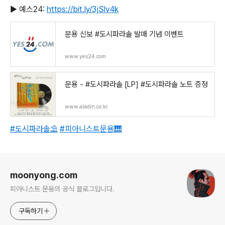
▶️ 예스24:
https://bit.ly/3jSlv4k
문용 신보 #도시파라솔 발매 기념 이벤트
www.yes24.com
문용 - #도시파라솔 [LP] #도시파라솔 노트 증정
www.aladin.co.kr
#도시파라솔⛱
#피아니스트문용🎹
로그 정보
moonyong.com
피아니스트 문용의 공식 블로그입니다.
구독하기