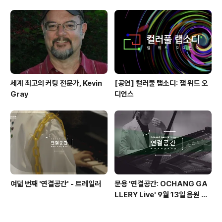
'Queen'(1973)
세계 최고의 커팅 전문가, Kevin
[공연] 컬러풀 랩소디: 잼 위드 오
Gray
디언스
여덟 번째 '연결공간' - 트레일러
문용 '연결공간: OCHANG GA
LLERY Live' 9월 13일 음원 발
매