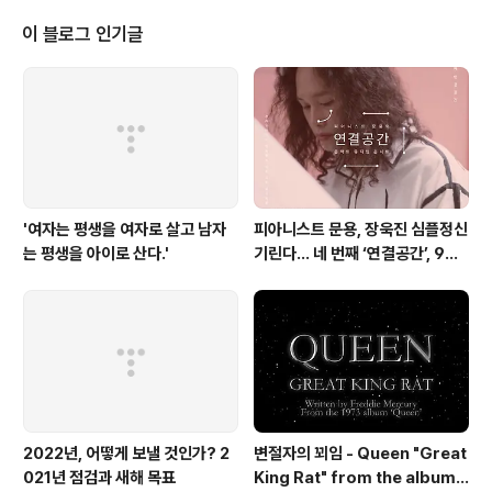
e: Lead vocal : Fred 신창엽 Guitar : hellking 김종호
Bass&vocal : Mike 안철민 Drums : neO 박중현 Syn
이 블로그 인기글
thesizer : moonyong 문용 Audio Mix & Video Edit
by moonyong Costumes & Management : TAra
장초영 -
'여자는 평생을 여자로 살고 남자
피아니스트 문용, 장욱진 심플정신
는 평생을 아이로 산다.'
기린다… 네 번째 ‘연결공간’, 9월
23일 최초 공개
2022년, 어떻게 보낼 것인가? 2
변절자의 꾀임 - Queen "Great
021년 점검과 새해 목표
King Rat" from the album