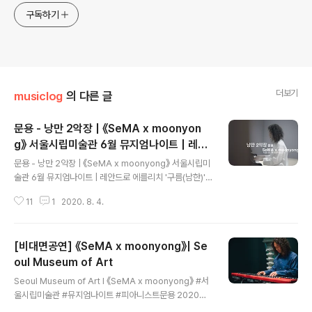
구독하기
더보기
musiclog
의 다른 글
문용 - 낭만 2악장 | 《SeMA x moonyon
g》 서울시립미술관 6월 뮤지엄나이트 | 레안
글 내용
드로 에를리치 '구름(남한)', '구름(북한)'
문용 - 낭만 2악장 | 《SeMA x moonyong》 서울시립미
술관 6월 뮤지엄나이트 | 레안드로 에를리치 '구름(남한)',
'구름(북한)' #서울시립미술관 #뮤지엄나이트 #moonyo
11
1
2020. 8. 4.
ng 레안드로 에를리치(Leandro Erlich)의 '구름(남한)',
'구름(북한)' 작품 앞에서 《SeMA x moonyong》 풀버
전: https://youtu.be/ZGPXOboTGjU 문용 유튜브 채
[비대면공연] 《SeMA x moonyong》| Se
널 구독하기: https://www.youtube.com/user/moon
yong59/?sub_confirmation=1 문용 moonyong ♪
oul Museum of Art
글 내용
피아니스트 문용의 공식 유튜브 채널 | pianist moonyo
Seoul Museum of Art I 《SeMA x moonyong》 #서
ng's official channel 구독과 좋아요, 알림 설정 부탁합
울시립미술관 #뮤지엄나이트 #피아니스트문용 2020년
니다, 감사합니다 :) Don't ..
6월 뮤지엄나이트 《SeMA x moonyong》 피아니스트