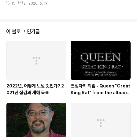
15
2
2020. 6. 19.
문용 연주회 - 2020. 6. 19(금) 19:00~19:45 (온라인
공연) 6월 뮤지엄나이트는 피아니스트 문용이 서울시립 북
서울미술관의 전시 작품 앞에서 느낀 감정을 피아노 연주
로 해석한 비대면 온라인 공연입니다. - 프로그램 - [ 레안
드로 에를리치(Leandro Erlich) I 탑의 그림자 ] ♪ moon
이 블로그 인기글
[ 레안드로 에를리치(Leandro Erlich) I 자동차 극장 ] ♪
도시방랑자 [ 김영나 I 물체주머니 ] ♪ 도시파라솔 [ 김영나
I 물체그리기 ] ♪ 내면의 열정 : air piano perfor..
2022년, 어떻게 보낼 것인가? 2
변절자의 꾀임 - Queen "Great
021년 점검과 새해 목표
King Rat" from the album
'Queen'(1973)