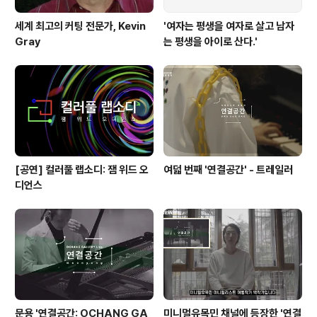
세계 최고의 커팅 전문가, Kevin
'여자는 평생을 여자로 살고 남자
Gray
는 평생을 아이로 산다.'
[공연] 컬러풀 랩소디: 잼 위드 오
여덟 번째 '연결공간' - 트레일러
디언스
문용 '연결공간: OCHANG GA
미니멀유목민 채널에 등장한 '연결