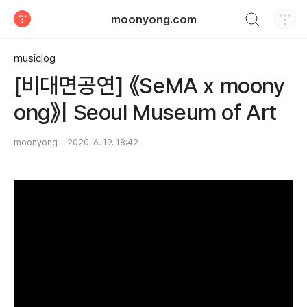
검색하기
moonyong.com
티스토리
musiclog
[비대면공연] 《SeMA x moony
ong》| Seoul Museum of Art
moonyong
2020. 6. 19. 18:42