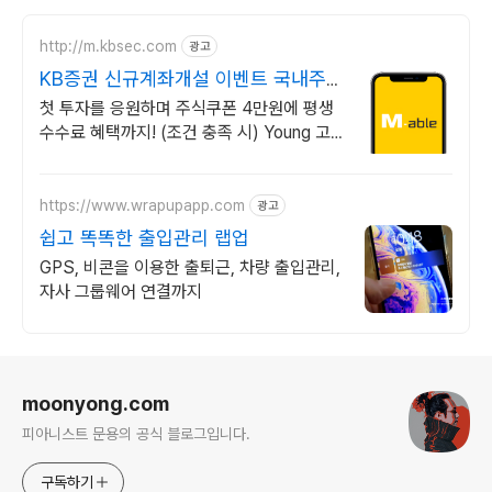
http://m.kbsec.com
광고
KB증권 신규계좌개설 이벤트 국내주
식쿠폰 최대 5만원
첫 투자를 응원하며 주식쿠폰 4만원에 평생
수수료 혜택까지! (조건 충족 시) Young 고
객님은 국내주식쿠폰 5만원! (1986년 이후
출생)
https://www.wrapupapp.com
광고
쉽고 똑똑한 출입관리 랩업
GPS, 비콘을 이용한 출퇴근, 차량 출입관리,
자사 그룹웨어 연결까지
로그 정보
moonyong.com
피아니스트 문용의 공식 블로그입니다.
구독하기