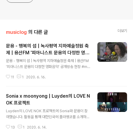
더보기
musiclog
의 다른 글
문용 - 행복의 섬 | 녹사평역 지하예술정원 축
제 | 용산FM '피아니스트 문용의 다정한 영화
글 내용
음악' 공개방송 현장
문용 - 행복의 섬 | 녹사평역 지하예술정원 축제 | 용산FM
'피아니스트 문용의 다정한 영화음악' 공개방송 현장 #mo
onyong #행복의섬 #도시파라솔 마음껏 모여 웃을 수 있
11
1
2020. 6. 16.
던 그 때, 2019년 10월 9일 문용 유튜브 채널 구독하기: h
ttps://www.youtube.com/user/moonyong59/?su
b_confirmation=1 애플 뮤직에서 문용 앨범 듣기: http
Sonia x moonyong | Luyden의 LOVE N
s://music.apple.com/kr/artist/moonyong/11990
85719 문용 LP/CD 구매하기: https://moontara.co.k
OK 프로젝트
글 내용
r 문용 팔로우 하기: https://www.facebook.com/pia
Luyden의 LOVE NOK 프로젝트에 Sonia와 문용이 참
nistmoonyong https://www.instagram.com/moo
여했습니다. 활동을 통해 대한민국에 플라멩코를 소개하고
nyon..
있는 Sonia는 문용의 피아노와 호흡을 맞추어 'Enamora
13
1
2020. 6. 14.
da Estoy'라는 곡을 선보였습니다. 문용과 Sonia가 함께