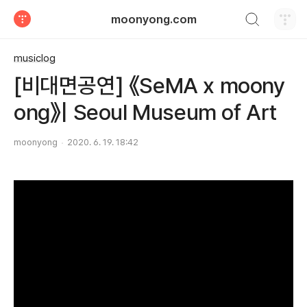
검색하기
moonyong.com
티스토리
musiclog
[비대면공연] 《SeMA x moony
ong》| Seoul Museum of Art
moonyong
2020. 6. 19. 18:42