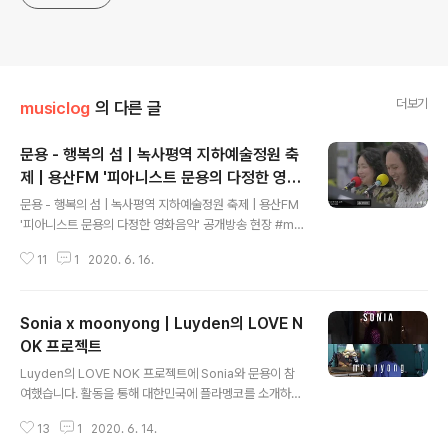
더보기
musiclog
의 다른 글
문용 - 행복의 섬 | 녹사평역 지하예술정원 축
제 | 용산FM '피아니스트 문용의 다정한 영화
글 내용
음악' 공개방송 현장
문용 - 행복의 섬 | 녹사평역 지하예술정원 축제 | 용산FM
'피아니스트 문용의 다정한 영화음악' 공개방송 현장 #mo
onyong #행복의섬 #도시파라솔 마음껏 모여 웃을 수 있
11
1
2020. 6. 16.
던 그 때, 2019년 10월 9일 문용 유튜브 채널 구독하기: h
ttps://www.youtube.com/user/moonyong59/?su
b_confirmation=1 애플 뮤직에서 문용 앨범 듣기: http
Sonia x moonyong | Luyden의 LOVE N
s://music.apple.com/kr/artist/moonyong/11990
85719 문용 LP/CD 구매하기: https://moontara.co.k
OK 프로젝트
글 내용
r 문용 팔로우 하기: https://www.facebook.com/pia
Luyden의 LOVE NOK 프로젝트에 Sonia와 문용이 참
nistmoonyong https://www.instagram.com/moo
여했습니다. 활동을 통해 대한민국에 플라멩코를 소개하고
nyon..
있는 Sonia는 문용의 피아노와 호흡을 맞추어 'Enamora
13
1
2020. 6. 14.
da Estoy'라는 곡을 선보였습니다. 문용과 Sonia가 함께