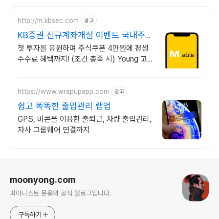
http://m.kbsec.com
광고
KB증권 신규계좌개설 이벤트 국내주
식쿠폰 최대 5만원
첫 투자를 응원하며 주식쿠폰 4만원에 평생
수수료 혜택까지! (조건 충족 시) Young 고
객님은 국내주식쿠폰 5만원! (1986년 이후
출생)
https://www.wrapupapp.com
광고
쉽고 똑똑한 출입관리 랩업
GPS, 비콘을 이용한 출퇴근, 차량 출입관리,
자사 그룹웨어 연결까지
로그 정보
moonyong.com
피아니스트 문용의 공식 블로그입니다.
구독하기