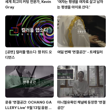
세계 최고의 커팅 전문가, Kevin
'여자는 평생을 여자로 살고 남자
Gray
는 평생을 아이로 산다.'
[공연] 컬러풀 랩소디: 잼 위드 오
여덟 번째 '연결공간' - 트레일러
디언스
문용 '연결공간: OCHANG GA
미니멀유목민 채널에 등장한 '연결
LLERY Live' 9월 13일 음원 발
공간'