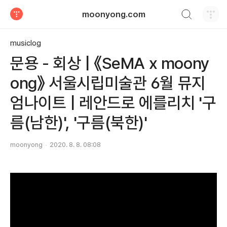
검색하기
moonyong.com
티스토리
musiclog
문용 - 회상 | 《SeMA x moony
ong》 서울시립미술관 6월 뮤지
엄나이트 | 레안드로 에를리치 '구
름(남한)', '구름(북한)'
moonyong
2020. 8. 8. 08:08