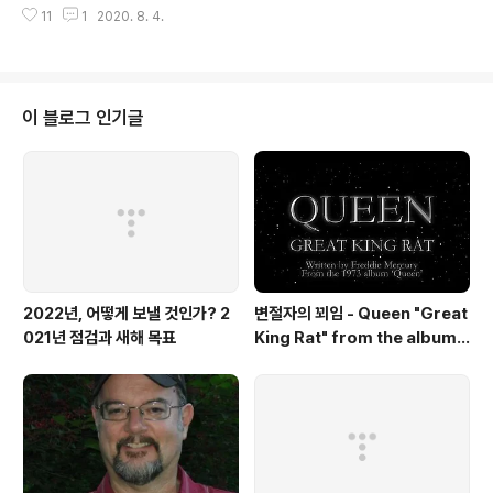
11
1
2020. 8. 4.
ng 레안드로 에를리치(Leandro Erlich)의 '구름(남한)',
'구름(북한)' 작품 앞에서 《SeMA x moonyong》 풀버
전: https://youtu.be/ZGPXOboTGjU 문용 유튜브 채
널 구독하기: https://www.youtube.com/user/moon
yong59/?sub_confirmation=1 문용 moonyong ♪
이 블로그 인기글
피아니스트 문용의 공식 유튜브 채널 | pianist moonyo
ng's official channel 구독과 좋아요, 알림 설정 부탁합
니다, 감사합니다 :) Don't ..
2022년, 어떻게 보낼 것인가? 2
변절자의 꾀임 - Queen "Great
021년 점검과 새해 목표
King Rat" from the album
'Queen'(1973)