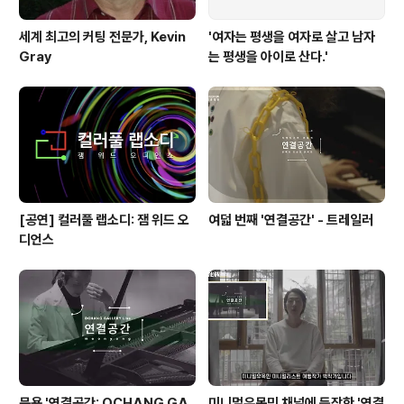
세계 최고의 커팅 전문가, Kevin
'여자는 평생을 여자로 살고 남자
Gray
는 평생을 아이로 산다.'
[공연] 컬러풀 랩소디: 잼 위드 오
여덟 번째 '연결공간' - 트레일러
디언스
문용 '연결공간: OCHANG GA
미니멀유목민 채널에 등장한 '연결