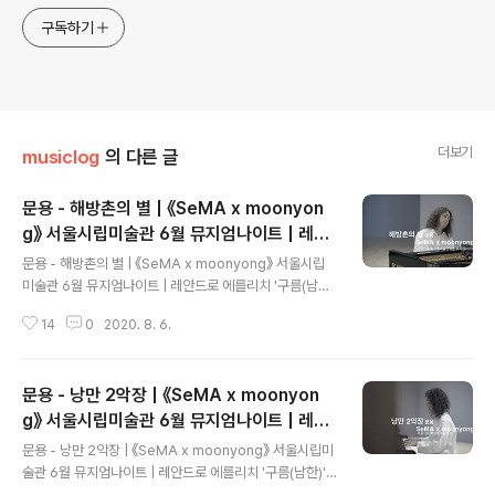
구독하기
더보기
musiclog
의 다른 글
문용 - 해방촌의 별 | 《SeMA x moonyon
g》 서울시립미술관 6월 뮤지엄나이트 | 레안
글 내용
드로 에를리치 '구름(남한)', '구름(북한)'
문용 - 해방촌의 별 | 《SeMA x moonyong》 서울시립
미술관 6월 뮤지엄나이트 | 레안드로 에를리치 '구름(남
한)', '구름(북한)' #서울시립미술관 #뮤지엄나이트 #moo
14
0
2020. 8. 6.
nyong 레안드로 에를리치(Leandro Erlich)의 '구름(남
한)', '구름(북한)' 작품 앞에서 《SeMA x moonyong》 풀
버전: https://youtu.be/ZGPXOboTGjU 문용 유튜브
문용 - 낭만 2악장 | 《SeMA x moonyon
채널 구독하기: https://www.youtube.com/user/mo
onyong59/?sub_confirmation=1 애플 뮤직에서 문용
g》 서울시립미술관 6월 뮤지엄나이트 | 레안
글 내용
앨범 듣기: https://music.apple.com/kr/artist/moon
드로 에를리치 '구름(남한)', '구름(북한)'
문용 - 낭만 2악장 | 《SeMA x moonyong》 서울시립미
yong/1199085719 문용 LP/CD 구매하기: https://m
술관 6월 뮤지엄나이트 | 레안드로 에를리치 '구름(남한)',
oontara.co.kr..
'구름(북한)' #서울시립미술관 #뮤지엄나이트 #moonyo