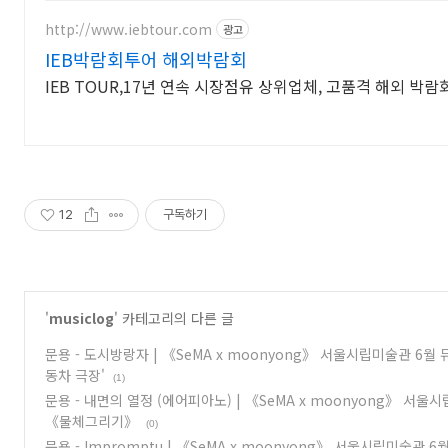
http://www.iebtour.com
광고
IEB박람회투어 해외박람회
IEB TOUR,17년 연속 시장점유 상위업체, 고품격 해외 박람
12
구독하기
'
musiclog
' 카테고리의 다른 글
문용 - 도시방랑자 | 《SeMA x moonyong》 서울시립미술관 6월
동차 극장'
(1)
문용 - 내면의 열정 (에어피아노) | 《SeMA x moonyong》 서
《물체그리기》
(0)
문용 - Impromptu | 《SeMA x moonyong》 서울시립미술관