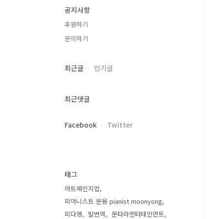
공지사항
후원하기
문의하기
최근글
인기글
최근댓글
Facebook
Twitter
태그
아트체인지업
피아니스트 문용 pianist moonyong
피다영
발번역
문타라엔터테인먼트