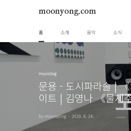
본문 바로가기
moonyong.com
홈
소개
음악
소식
musiclog
문용 - 도시파라솔 | 
이트 | 김영나 《물체
by moonyong
2020. 8. 14.