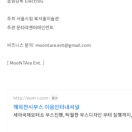
음향감독 ElectroG
주최 서울시립 북서울미술관
주관 문타라엔터테인먼트
비즈니스 문의: moontara.ent@gmail.com
[ MooNTAra Ent. ]
http://eum-i.com
광고
해외전시부스 이음인터내셔널
세마국제모터쇼 부스진행, 탁월한 부스디자인 부터 실행까지