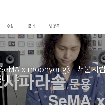
후원
문의
방명록
《SeMA x moonyong》 서울
주머니》