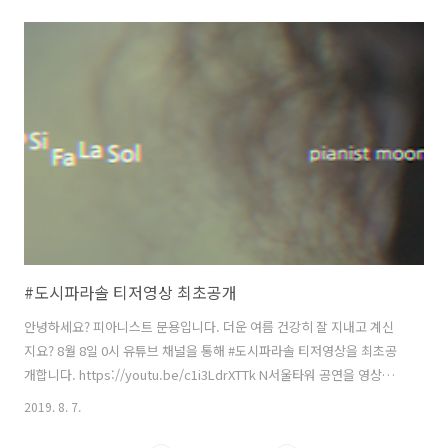
LIVE를 준비했습니다. 앨범 녹음이 이뤄진 톤스튜디오에서 신곡 9곡의
라이브 연주를 선보이며, 게스트로 피다영의 만게님이 자리합니다. 커버
아티스트 오석원 작가와의 만남 또한 가질 예정입니다. + 일시: 2019.
12. 14.(토) 5pm + 장소: 톤스튜디오 LIVE STUDIO (서울특별시 마포구
성미산로 64-5) + 티켓: 1인 55,000원 #도시파라솔 LP제작 후원인 1+1
혜택 [ LP제작 ..
#도시파라솔 티저영상 최초공개
안녕하세요? 피아니스트 문용입니다. 더운 여름 건강히 잘 지내고 계신
지요? 8월 8일 0시 유튜브 채널을 통해 #도시파라솔 티저영상을 최초공
개합니다. https://youtu.be/c1i3LdrXTTk N서울타워 공연을 영상으
로 남겨주신 이지안 감독님과 함께 작업을 했는데요. 습하고 무더운 날씨
2019. 8. 7.
에 야외 촬영으로 진행되어 감독님과 매니저 모두 탈진할 뻔했습니다. 수
고하신 감독님과 매니저에게 깊은 감사의 뜻을 표합니다. 그럼, 8월 8일