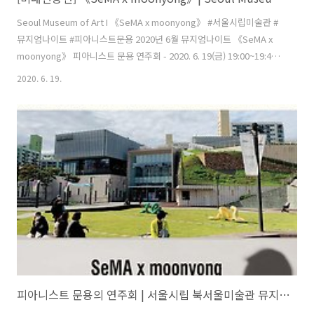
Seoul Museum of Art I 《SeMA x moonyong》 #서울시립미술관 #
뮤지엄나이트 #피아니스트문용 2020년 6월 뮤지엄나이트 《SeMA x
moonyong》 피아니스트 문용 연주회 - 2020. 6. 19(금) 19:00~19:45
(온라인 공연) 6월 뮤지엄나이트는 피아니스트 문용이 서울시립 북서울
2020. 6. 19.
미술관의 전시 작품 앞에서 느낀 감정을 피아노 연주로 해석한 비대면 온
라인 공연입니다. - 프로그램 - [ 레안드로 에를리치(Leandro Erlich) I
탑의 그림자 ] ♪ moon [ 레안드로 에를리치(Leandro Erlich) I 자동차
극장 ] ♪ 도시방랑자 [ 김영나 I 물체주머니 ] ♪ 도시파라솔 [ 김영나 I 물
체그리기 ] ♪ 내면의 열정 : air piano perfor..
피아니스트 문용의 연주회 | 서울시립 북서울미술관 뮤지엄나이트