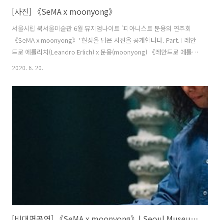
[사진] 《SeMA x moonyong》
서울시립 북서울미술관 6월 뮤지엄나이트 '피아니스트 문용의 연주회
《SeMA x moonyong》' 현장을 담은 사진을 공개합니다. Part. I 레안
드로 에를리치(Leandro Erlich) x 문용(moonyong) 《레안드로 에를리
치: 그림자를 드리우고》 전시 공간에서 문용의 자작곡을 연주 했습니
2020. 6. 20.
다. 1. 탑의 그림자 x moon 2. 자동차 극장 x 도시방랑자 Part. II 김영나
(Na Kim) x 문용(moonyong) 《물체주머니》 전시 공간에서 에어피아
노 퍼포먼스를 비롯한 문용의 자작곡을 연주 했습니다. 3. 물체주머니 x
도시파라솔 4. 물체그리기 x 에어피아노 '내면의 열정' Part. III 레안드로
에를리치(Leandro Erlich) x 문용(moonyong)《레안드로 에를리치: ..
[비대면공연] 《SeMA x moonyong》| Seoul Museum of Art