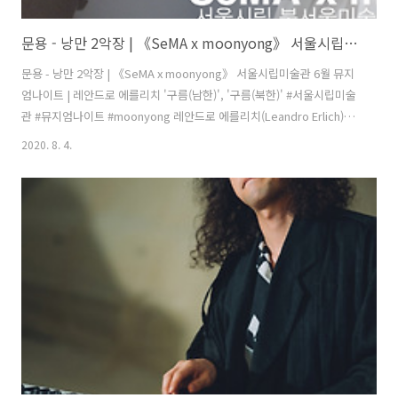
문용 - 낭만 2악장 | 《SeMA x moonyong》 서울시립미술관 6월 뮤지엄나이트 | 레안드로 에를리치 '구름(남한)', '구름(북한)'
문용 - 낭만 2악장 | 《SeMA x moonyong》 서울시립미술관 6월 뮤지
엄나이트 | 레안드로 에를리치 '구름(남한)', '구름(북한)' #서울시립미술
관 #뮤지엄나이트 #moonyong 레안드로 에를리치(Leandro Erlich)의
'구름(남한)', '구름(북한)' 작품 앞에서 《SeMA x moonyong》 풀버
2020. 8. 4.
전: https://youtu.be/ZGPXOboTGjU 문용 유튜브 채널 구독하기:
https://www.youtube.com/user/moonyong59/?
sub_confirmation=1 문용 moonyong ♪ 피아니스트 문용의 공식 유
튜브 채널 | pianist moonyong's official channel 구독과 좋아요, 알림
설정 부탁합니다, 감사합니다 :) Don't ..