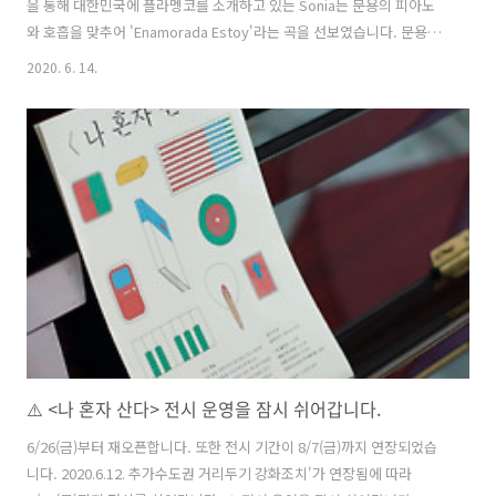
을 통해 대한민국에 플라멩코를 소개하고 있는 Sonia는 문용의 피아노
와 호흡을 맞추어 'Enamorada Estoy'라는 곡을 선보였습니다. 문용과
Sonia가 함께한 'Enamorada Estoy' 영상을 감상해보시기 바랍니다.
2020. 6. 14.
영상: youtu.be/WLgGRG3b6eI LUYDEN의 LOVE NOK프로젝트에 지
난 12월 문용 단독으로 참여한 바 있습니다.
https://youtu.be/Oj3DOqo2EVc
⚠️ <나 혼자 산다> 전시 운영을 잠시 쉬어갑니다.
6/26(금)부터 재오픈합니다. 또한 전시 기간이 8/7(금)까지 연장되었습
니다. 2020.6.12. 추가수도권 거리두기 강화조치'가 연장됨에 따라