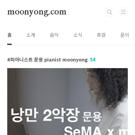
본문 바로가기
moonyong.com
홈
소개
음악
소식
후원
문의
피아니스트 문용 pianist moonyong
54