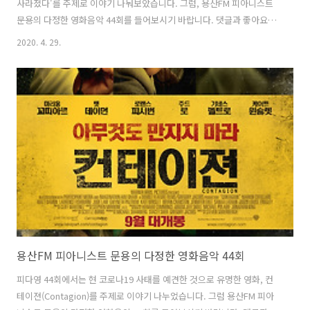
사라졌다'를 주제로 이야기 나눠보았습니다. 그럼, 용산FM 피아니스트
문용의 다정한 영화음악 44회를 들어보시기 바랍니다. 댓글과 좋아요는
커다란 힘이 됩니다 :) www.podty.me/episode/14231848 피아니스
2020. 4. 29.
트 문용의 다정한 영화음악 45회 - 내 몸이 사라졌다 [용산FM] 피아니스
트 문용의 다정한 영화음악 45회 - 내 몸이 사라졌다 [용산FM] * 진행: 문
용 / 게스트: 만게TAra / 기술: 문용 ◈영화 : 내 몸이 사라졌다 ( I Lost
My Body, 2019) - ◇ 한줄거리 : 내 손이 나를 찾아� www.podty.me
http://www.podbbang.com/ch/7604?e=23495602 20..
용산FM 피아니스트 문용의 다정한 영화음악 44회
피다영 44회에서는 현 코로나19 사태를 예견한 것으로 유명한 영화, 컨
테이젼(Contagion)를 주제로 이야기 나누었습니다. 그럼 용산FM 피아