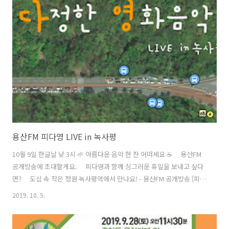
트 문용의 다정한 영화음악 41회 - 헤어스프레이 2019 서울인라디오 공
개방송 [용산FM] 피아니스트 문용의 다정한 영화음악 41회 [용산FM] *
진행: 문용 / 게스트: 만게TAra / 기술: 마포FM ◇ 홍대앞 2019서울인라
디오에 참가한 피다영! ..
용산FM 피다영 LIVE in 녹사평
10월 9일 한글날 낮 3시 🌱 아름다운 음악 한 잔 어떠세요 ☕️ ⠀ 용산FM
공개방송에 초대할게요. ⠀ 피다영과 함께 싱그러운 휴일을 보내고 싶다
면? ⠀ 도심 속 작은 정원 녹사평역에서 만나요! - 용산FM 공개방송 [피아
니스트 문용의 다정한 영화음악] LIVE in 녹사평 2019년 10월 9일 (수) 한
2019. 10. 5.
글날 낮 3시 6호선 녹사평역 지하1층 서울시 | 서울마을미디어지원센터 |
용산FM | MooNTAra Ent. | @djmoonoyng