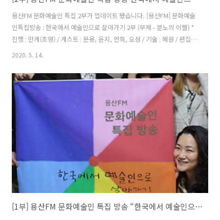
용산FM 문화예술인 특집 2부가 업데이트 됐습니다. [용산FM] 문화예술
인특집방송 : 한국에서 예술인으로 살아가기 2부 (부제 - 분노의 이빨) *
진행 : 만게(초영) / 게스트 : 문용, 윤지, 언희, 오성 / 기술 : 혜원 / 편집 :
윤지 2020 문화예술인 특집 방송 2부!! 더욱 강력해진 재미!! 도시의 방
2020. 5. 14.
랑자들과 함께, 한국에서 예술인으로 살아가는 이야기 들어봅니다. 방송
듣기 : http://www.podbbang.com/ch/7604?e=23529074
[1부] 용산FM 문화예술인 특집 방송 “한국에서 예술인으로 살아가기” (부제: 분노의 이빨)