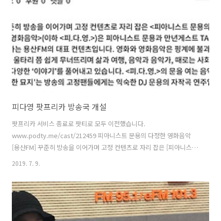
까지 산증인 토크 축하공연_문용의 피아노 공연 오숙 사장님(놀러와 떡
볶이) 행운권 추첨 문의: 용산FM 010 827..
피다영 팟프리카 방송국 개설
팟프리카 서비스 종료로 팟티로 모두 이전했습니다.
www.podty.me/cast/212459 피아니스트 문용의 다정한 영화음악
[용산FM] 꾸준히 방송을 이어가며 고정 컨텐츠로 자리 잡은 [피아니스트
문용의 多情한 영화음악](이하 [피다영])은 피아니스트 문용과 만년게스
2019. 7. 9.
트 TAra가 진행하는 용산FM의 대표 컨텐츠입니다. 영화와 영
www.podty.me 피아니스트 문용의 다정한 영화음악 2주년을 맞아 팟
프리카 방송국을 개설했습니다. 이제 피다영을 팟프리카에서도 들으실
수 있습니다. 이번 팟프리카 개설에 맞추어 한결 듣기 편하시도록 들쭉날
쭉한 음향을 손 보았습니다. 팟프리카 이용하시는 분들 즐겨듣기 해주시