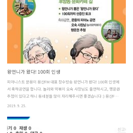
왕언니가 왔다! 100회 인생
피아니스트 문용이 용산FM 대표 장수방송 왕언니가 왔다! 100회 인생에
서 축하공연을 합니다. 놀러와 떡볶이 오숙 사장님도 출연하시고, 행운권
추첨이 있다고 하니 동네분들 많이 자리해주시면 좋겠습니다 :) 용산FM
의 대표 장수 방송?! [왕언니가 왔다] 드디어 100회를 맞이 했습니다🥳
2019. 9. 25.
언니들의 방송 장수 비결이 궁금하시다면? 9월 28일, 후암동 문화카페
길에서 만나요❤️ *어디서도 볼 수 없는 축하공연 *현장 청취자 대상 행운
권 추첨 [특집공개방송] 왕언니가 왔다! 100회 인생 2019. 9.28. (토) 오
전 11시 30분 후암동 문화카페 길 왕언니가 뽑은 '왕언니가 왔다' 100회