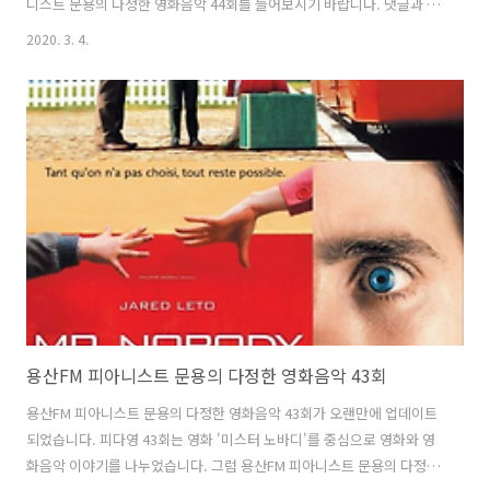
니스트 문용의 다정한 영화음악 44회를 들어보시기 바랍니다. 댓글과 좋
아요는 커다란 힘이 됩니다 :) www.podty.me/episode/14231397 피
2020. 3. 4.
아니스트 문용의 다정한 영화음악 44회 - 컨테이젼 [용산FM] 피아니스트
문용의 다정한 영화음악 44회 - 컨테이젼 [용산FM] * 진행: 문용 / 게스
트: 만게TAra / 기술: 문용 피다영 44회에서는 현 코로나19 사태를 예견
한 것으로 유명한 영화, 컨테이젼(Contagion)를 � www.podty.me
http://m.podbbang.com/ch/episode/7604?e=23410298 용산F..
용산FM 피아니스트 문용의 다정한 영화음악 43회
용산FM 피아니스트 문용의 다정한 영화음악 43회가 오랜만에 업데이트
되었습니다. 피다영 43회는 영화 '미스터 노바디'를 중심으로 영화와 영
화음악 이야기를 나누었습니다. 그럼 용산FM 피아니스트 문용의 다정한