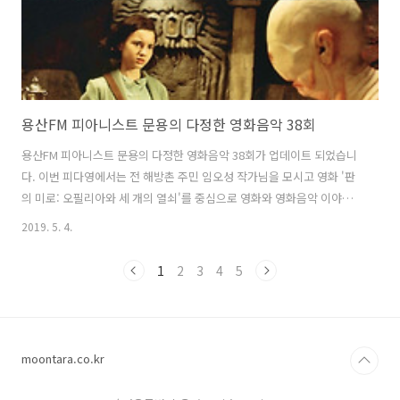
용산FM 피아니스트 문용의 다정한 영화음악 38회
용산FM 피아니스트 문용의 다정한 영화음악 38회가 업데이트 되었습니
다. 이번 피다영에서는 전 해방촌 주민 임오성 작가님을 모시고 영화 '판
의 미로: 오필리아와 세 개의 열쇠'를 중심으로 영화와 영화음악 이야기
를 나누었습니다. 그럼 용산FM 피아니스트 문용의 다정한 영화음악 38
2019. 5. 4.
회를 들어보시기 바랍니다. 댓글과 좋아요는 커다란 힘이 됩니다 :)
www.podty.me/episode/14229950 피아니스트 문용의 다정한 영화
1
2
3
4
5
음악 38회 - 판의 미로:오필리아와 세 개의 열쇠 [용산FM] 피아니스트 문
용의 다정한 영화음악 38회 - 판의 미로: 오필리아와 세 개의 열쇠 [용산
FM] * 진행: 문용 / 게스트: 만게TAra, 임오성 / 기술: 문용 옛 해방촌민
이륙-임오성 작가님을 모시고 스페인 내 www..
moontara.co.kr