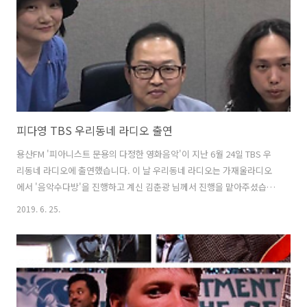
고, 좋아요 그리고 댓글 많이 남겨주세요. 마음에 드시는 방송에 후원을
해주시면 많은 힘이 됩니다...
피다영 TBS 우리동네 라디오 출연
용산FM '피아니스트 문용의 다정한 영화음악'이 지난 6월 24일 TBS 우
리동네 라디오에 출연했습니다. 이 날 우리동네 라디오는 가재울라디오
에서 '음악수다방'을 진행하고 계신 김춘광 님께서 진행을 맡아주셨습니
다. 피아니스트 문용과 만게가 함께 출연해 해방촌에 대한 소식을 전한
2019. 6. 25.
TBS 우리동네 라디오는 2019. 6.24. 저녁 8:45 부터 15분간 TBS FM
95.1 Mhz로 송출되었으며, 팟빵에서 다시 들어보실 수 있습니다.
http://www.podbbang.com/ch/1770342?e=23077528 tbs 우리동
네 라디오 - 06월 24일 우리동네 라디오: 해방촌 이야기 - 용산FM 문용,
장초영, 지역 : 오디오천국 팟빵 tbs 우리동네 라디오의 인기 방송 06월
24일 우리동네 라디오:..