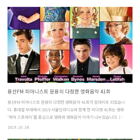
LIVE in 녹사평 용산FM 공개방송 지난 2019.10. 9.(수) 한글날, 6호선 녹
사평역에서 용산FM [피아니스트 문용의 다정한 영화음악] 공개방송이
있었습니다. [ 관련 포스트: https://moonyong.com/6335 ] [ 관련 보
도자료: http://mediahub.seoul.go.. moonyong.com 그럼 용산FM
피아니스트 문용의 다정한 영화음악 42회를 들어보시기 바랍니다. 댓글
과 좋..
용산FM 피아니스트 문용의 다정한 영화음악 41회
용산FM 피아니스트 문용의 다정한 영화음악 41회가 업데이트 되었습니
다. 홍대앞 무대에서 2019 서울인라디오와 함께 한 피다영 41회는 영화
'헤어 스프레이'를 중심으로 영화와 영화음악 이야기 나누었습니다. [관
련 포스트: https://moonyong.com/6334 ] 그럼 용산FM 피아니스트
2019. 10. 24.
문용의 다정한 영화음악 41회를 들어보시기 바랍니다. 댓글과 좋아요는
커다란 힘이 됩니다 :) www.podty.me/episode/14230358 피아니스