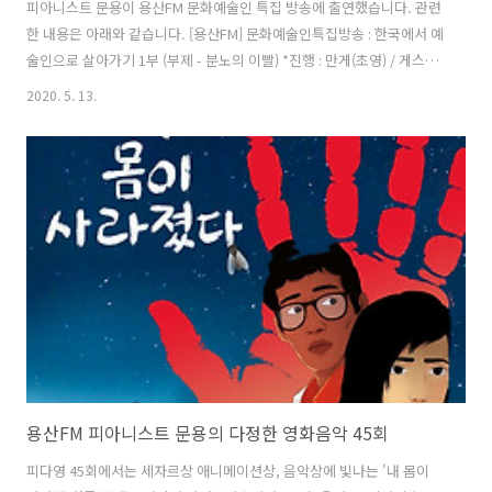
피아니스트 문용이 용산FM 문화예술인 특집 방송에 출연했습니다. 관련
한 내용은 아래와 같습니다. [용산FM] 문화예술인특집방송 : 한국에서 예
술인으로 살아가기 1부 (부제 - 분노의 이빨) *진행 : 만게(초영) / 게스트
: 문용, 윤지, 언희, 오성 / 기술 : 혜원 / 편집 : 윤지 ⠀ 용산FM, 2020 문화
2020. 5. 13.
예술인 특집 방송 ! 도시의 방랑자들과 함께, 한국에서 예술인으로 살아
가는 이야기 들어봅니다 2부는 내일 공개~ 뚜루루~~ 방송듣기 :
http://www.podbbang.com/ch/7604?e=23527886
용산FM 피아니스트 문용의 다정한 영화음악 45회
피다영 45회에서는 세자르상 애니메이션상, 음악상에 빛나는 '내 몸이