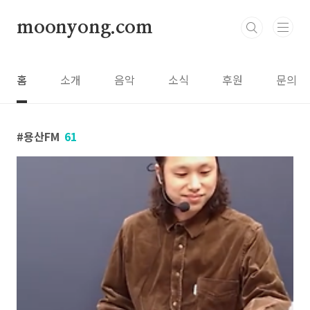
본문 바로가기
moonyong.com
홈
소개
음악
소식
후원
문의
용산FM
61