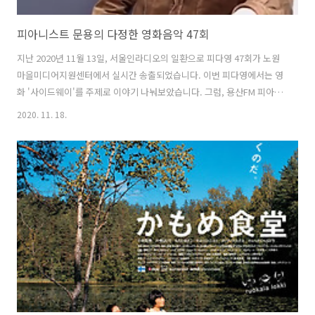
피아니스트 문용의 다정한 영화음악 47회
지난 2020년 11월 13일, 서울인라디오의 일환으로 피다영 47회가 노원
마을미디어지원센터에서 실시간 송출되었습니다. 이번 피다영에서는 영
화 '사이드웨이'를 주제로 이야기 나눠보았습니다. 그럼, 용산FM 피아니
스트 문용의 다정한 영화음악 47회를 들어보시기 바랍니다. 댓글과 좋아
2020. 11. 18.
요는 커다란 힘이 됩니다 :) www.podty.me/episode/14807857 피아
니스트 문용의 다정한 영화음악 47회 - 사이드웨이 [용산FM] 피아니스트
문용의 다정한 영화음악 47회 - 사이드웨이 [용산FM] 진행: 문용 / 게스
트: 만게TAra / 기술: 노원마을미디어지원센터 채우석 주임 *영화 : 사이
드웨이 (Side way , 2004) - ◇ 한줄거리 : 와인 www.podty.me
www.podbbang.co..