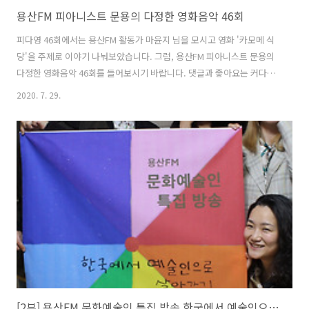
용산FM 피아니스트 문용의 다정한 영화음악 46회
피다영 46회에서는 용산FM 활동가 마윤지 님을 모시고 영화 '카모메 식
당'을 주제로 이야기 나눠보았습니다. 그럼, 용산FM 피아니스트 문용의
다정한 영화음악 46회를 들어보시기 바랍니다. 댓글과 좋아요는 커다란
힘이 됩니다 :) www.podty.me/episode/14232234 피아니스트 문용
2020. 7. 29.
의 다정한 영화음악 46회 - 카모메 식당 [용산FM] 피아니스트 문용의 다
정한 영화음악 46회 - 카모메 식당 [용산FM] * 진행: 문용 / 게스트: 만게
TAra, 마윤지 / 기술: 문용 ◈영화 : 카모메 식당 (Kamome Dinner ,
2006) - ◇ 한줄거리 : 일본인이 핀란드에서 www.podty.me
www.podbbang.com/ch/7604?e=23629267 2020-07-28 피아니스
트 ..
[2부] 용산FM 문화예술인 특집 방송 한국에서 예술인으로 살아가기 (부제: 분노의 이빨)