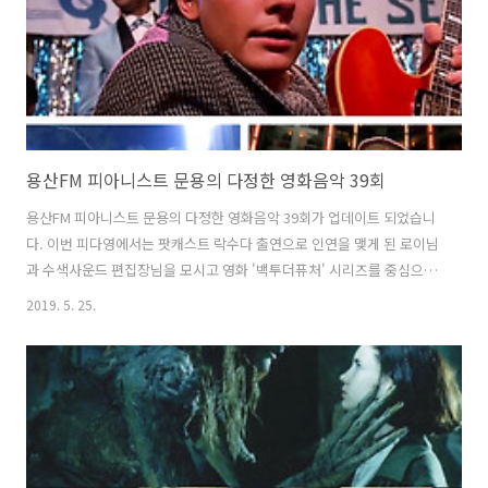
용산FM 피아니스트 문용의 다정한 영화음악 39회
용산FM 피아니스트 문용의 다정한 영화음악 39회가 업데이트 되었습니
다. 이번 피다영에서는 팟캐스트 락수다 출연으로 인연을 맺게 된 로이님
과 수색사운드 편집장님을 모시고 영화 '백투더퓨처' 시리즈를 중심으로
영화와 영화음악 이야기를 나누었습니다. 관련글: 팟캐스트 락[樂]:수다
2019. 5. 25.
출연 https://moonyong.com/6307 그럼 용산FM 피아니스트 문용의
다정한 영화음악 39회를 들어보시기 바랍니다. 댓글과 좋아요는 커다란
힘이 됩니다 :) 1부: www.podty.me/episode/14229951 피아니스트
문용의 다정한 영화음악 39회 1부 - 백투더퓨처 [용산FM] 피아니스트 문
용의 다정한 영화음악 39회 1부 - 백투더퓨처 [용산FM] * 진행: 문용 / 게
스트: 만게TAra, 락수다 로이..