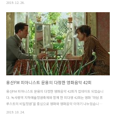
영화음악 43회를 들어보시기 바랍니다. 댓글과 좋아요는 커다란 힘이 됩
2019. 12. 26.
니다 :) www.podty.me/episode/14230888 피아니스트 문용의 다정
한 영화음악 43회 - 미스터 노바디 [용산FM] [용산FM] 2019-12-19 피아
니스트 문용의 다정한 영화음악 43회 : 미스터 노바디 진행: 문용 /게스
트: 만게TAra / 기술: 김문용 ◈피다영 43회차 영화 - 미스터 노바디
(Mr.Nobody , 2009) ◇ 인생은 선택의 연�� www.podty.me
http://www.podb..
용산FM 피아니스트 문용의 다정한 영화음악 42회
용산FM 피아니스트 문용의 다정한 영화음악 42회가 업데이트 되었습니
다. 녹사평역 지하예술정원축제와 함께 한 피다영 42회는 영화 '마담 프
루스트의 비밀정원'을 중심으로 영화와 영화음악 이야기 나누었습니다.
[관련 포스트: https://moonyong.com/6336 ] [사진&영상] 피다영
2019. 10. 24.